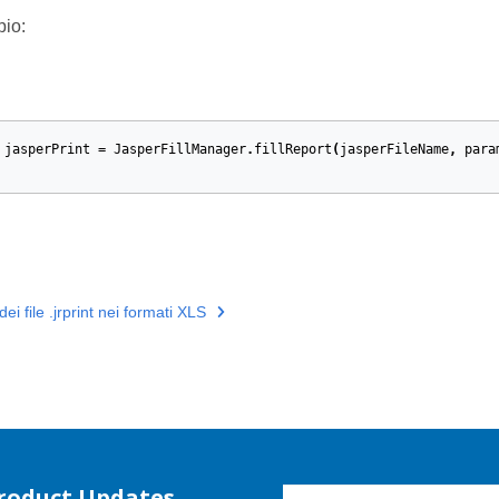
io:
jasperPrint
=
JasperFillManager
.
fillReport
(
jasperFileName
,
para
ei file .jrprint nei formati XLS
Product Updates