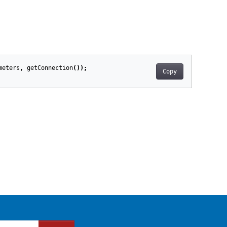
meters
,
getConnection
());
Copy