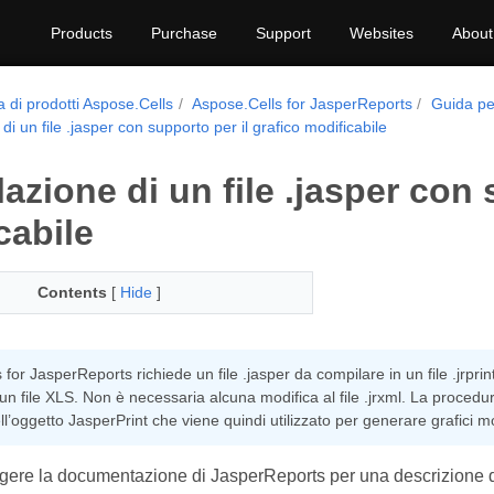
Products
Purchase
Support
Websites
About
a di prodotti Aspose.Cells
Aspose.Cells for JasperReports
Guida pe
i un file .jasper con supporto per il grafico modificabile
azione di un file .jasper con 
cabile
Contents
[
Hide
]
for JasperReports richiede un file .jasper da compilare in un file .jrpri
 un file XLS. Non è necessaria alcuna modifica al file .jrxml. La proced
ell’oggetto JasperPrint che viene quindi utilizzato per generare grafici mod
ggere la documentazione di JasperReports per una descrizione d