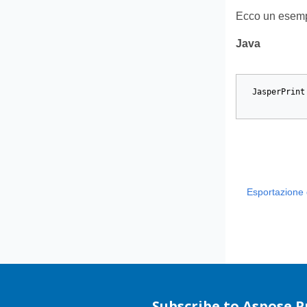
Ecco un esemp
Java
JasperPrint
Esportazione d
Subscribe to Aspose 