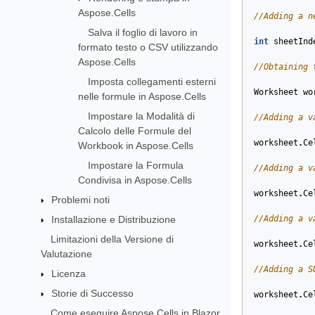
Aspose.Cells
//Adding a n
Salva il foglio di lavoro in
int
sheetInd
formato testo o CSV utilizzando
Aspose.Cells
//Obtaining 
Imposta collegamenti esterni
Worksheet
wo
nelle formule in Aspose.Cells
Impostare la Modalità di
//Adding a v
Calcolo delle Formule del
worksheet
.
Ce
Workbook in Aspose.Cells
Impostare la Formula
//Adding a v
Condivisa in Aspose.Cells
worksheet
.
Ce
Problemi noti
Installazione e Distribuzione
//Adding a v
Limitazioni della Versione di
worksheet
.
Ce
Valutazione
//Adding a S
Licenza
Storie di Successo
worksheet
.
Ce
Come eseguire Aspose.Cells in Blazor