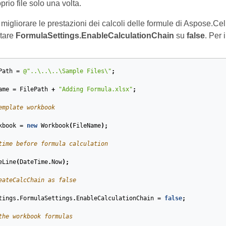
prio file solo una volta.
migliorare le prestazioni dei calcoli delle formule di Aspose.Cel
stare
FormulaSettings.EnableCalculationChain
su
false
. Per
Path
=
@"..\..\..\Sample Files\"
;
ame
=
FilePath
+
"Adding Formula.xlsx"
;
emplate workbook
kbook
=
new
Workbook
(
FileName
);
time before formula calculation
eLine
(
DateTime
.
Now
);
eateCalcChain as false
tings
.
FormulaSettings
.
EnableCalculationChain
=
false
;
the workbook formulas