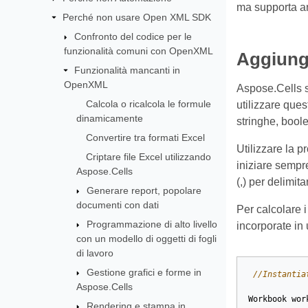
ma supporta an
Perché non usare Open XML SDK
Confronto del codice per le
funzionalità comuni con OpenXML
Aggiunge
Funzionalità mancanti in
OpenXML
Aspose.Cells s
Calcola o ricalcola le formule
utilizzare que
dinamicamente
stringhe, boole
Convertire tra formati Excel
Utilizzare la 
Criptare file Excel utilizzando
iniziare sempr
Aspose.Cells
(,) per delimit
Generare report, popolare
documenti con dati
Per calcolare i
Programmazione di alto livello
incorporate in 
con un modello di oggetti di fogli
di lavoro
Gestione grafici e forme in
//Instantia
Aspose.Cells
Workbook
wor
Rendering e stampa in