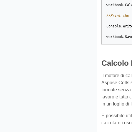
workbook
.
Cal
//Print the 
Console
.
Writ
workbook
.
Sav
Calcolo 
Il motore di ca
Aspose.Cells su
formule senza a
lavoro e tutto 
in un foglio di 
È possibile uti
calcolare i ris