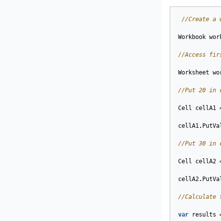
//Create a 
Workbook
wor
//Access fir
Worksheet
wo
//Put 20 in 
Cell
cellA1
cellA1
.
PutVa
//Put 30 in 
Cell
cellA2
cellA2
.
PutVa
//Calculate 
var
results