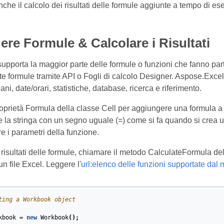
che il calcolo dei risultati delle formule aggiunte a tempo di es
re Formule & Calcolare i Risultati
upporta la maggior parte delle formule o funzioni che fanno part
ste formule tramite API o Fogli di calcolo Designer. Aspose.Exc
ani, date/orari, statistiche, database, ricerca e riferimento.
proprietà Formula della classe Cell per aggiungere una formula a
e la stringa con un segno uguale (=) come si fa quando si crea un
are i parametri della funzione.
 risultati delle formule, chiamare il metodo CalculateFormula del
un file Excel. Leggere l'
url:elenco delle funzioni supportate da
ting a Workbook object
kbook
=
new
Workbook
();