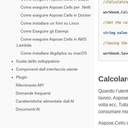
//Calculatin
Come eseguire Aspose.Cells per .Net6
workbook
.
Cal
Come eseguire Aspose.Cells in Docker
//Get the ca
Come installare un font su Linux
Come Eseguire gli Esempi
string
value
Come eseguire Aspose.Cells in AWS
//Saving the
Lambda
Come installare libgdiplus su macOS
workbook
.
Sav
Guida dello sviluppatore
Componenti dell interfaccia utente
Plugin
Calcolar
Riferimento API
Quando l’utent
Domande frequenti
lavoro, Aspose
Caratteristiche alimentate dall AI
volta ecc. Tutt
Documenti AI
consumare mol
Aspose.Cells co