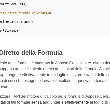
culateFormula
();
time after formula calculation
eLine
(
DateTime
.
Now
);
e
(
FileName
);
Diretto della Formula
lcolo delle formule è integrato in Aspose.Cells. Inoltre, oltre a ri
pporta anche il calcolo diretto dei risultati delle formule. A volt
ggiungerle effettivamente in un foglio di lavoro. I valori delle cel
ciò di cui si ha bisogno è trovare il risultato di quei valori bas
lavoro.
lizzare l’API del motore di calcolo delle formule di Aspose.Cells
ultati di tali formule senza aggiungerle effettivamente al foglio di 