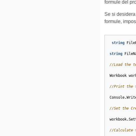
formule del pro
Se si desidera 
formule, impo
string
File
string
FileN
//Load the t
Workbook
wor
//Print the 
Console
.
Writ
//Set the Cr
workbook
.
Set
//Calculate 