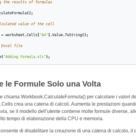
g the results of formulas
culateFormula
();
lculated value of the cell
=
worksheet
.
Cells
[
"A4"
].
Value
.
ToString
();
 Excel file
e
(
"Adding Formula.xls"
);
e le Formule Solo una Volta
e chiama Workbook.CalculateFormula() per calcolare i valori delle
.Cells crea una catena di calcoli. Aumenta le prestazioni quand
avia, se il modello dell’utente contiene molte formule diverse, al
to tempo di elaborazione della CPU e memoria.
nsente di disabilitare la creazione di una catena di calcolo, il ch