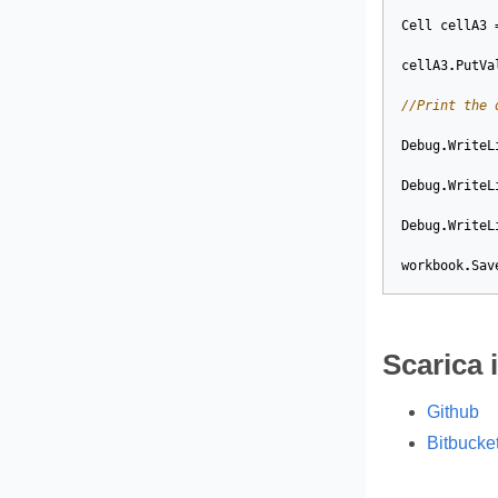
Cell
cellA3
cellA3
.
PutVa
//Print the 
Debug
.
WriteL
Debug
.
WriteL
Debug
.
WriteL
workbook
.
Sav
Scarica 
Github
Bitbucke