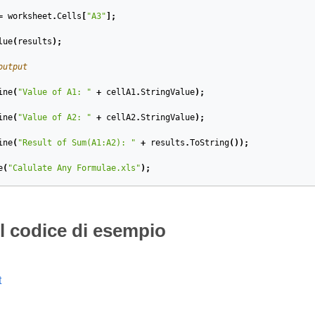
=
worksheet
.
Cells
[
"A3"
];
lue
(
results
);
output
ine
(
"Value of A1: "
+
cellA1
.
StringValue
);
ine
(
"Value of A2: "
+
cellA2
.
StringValue
);
ine
(
"Result of Sum(A1:A2): "
+
results
.
ToString
());
e
(
"Calulate Any Formulae.xls"
);
il codice di esempio
t