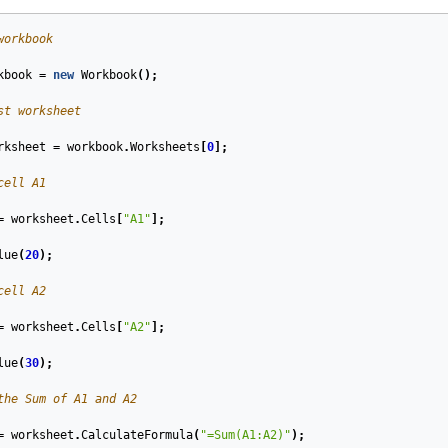
workbook
kbook
=
new
Workbook
();
st worksheet
rksheet
=
workbook
.
Worksheets
[
0
];
cell A1
=
worksheet
.
Cells
[
"A1"
];
lue
(
20
);
cell A2
=
worksheet
.
Cells
[
"A2"
];
lue
(
30
);
the Sum of A1 and A2
=
worksheet
.
CalculateFormula
(
"=Sum(A1:A2)"
);