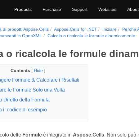
Products
Purchase
Support
Websites
About
a di prodotti Aspose.Cells
Aspose.Cells for .NET
Iniziare
Perché 
 mancanti in OpenXML
Calcola o ricalcola le formule dinamicamente
a o ricalcola le formule dina
Contents
[
Hide
]
gere Formule & Calcolare i Risultati
are le Formule Solo una Volta
o Diretto della Formula
a il codice di esempio
lcolo delle
Formule
è integrato in
Aspose.Cells
. Non solo può r