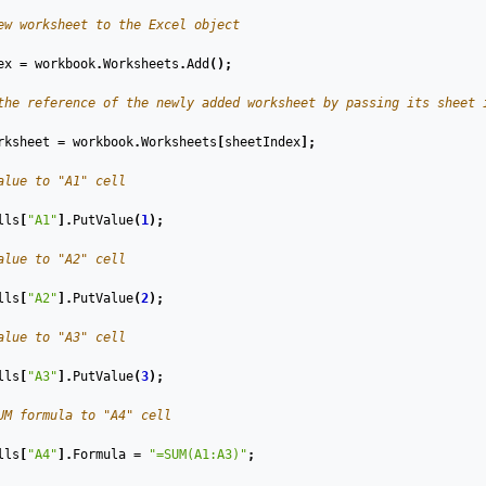
ew worksheet to the Excel object
ex
=
workbook
.
Worksheets
.
Add
();
the reference of the newly added worksheet by passing its sheet 
rksheet
=
workbook
.
Worksheets
[
sheetIndex
];
alue to "A1" cell
lls
[
"A1"
].
PutValue
(
1
);
alue to "A2" cell
lls
[
"A2"
].
PutValue
(
2
);
alue to "A3" cell
lls
[
"A3"
].
PutValue
(
3
);
UM formula to "A4" cell
lls
[
"A4"
].
Formula
=
"=SUM(A1:A3)"
;