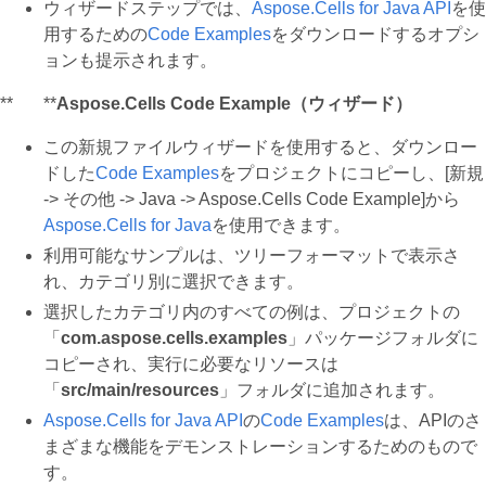
ウィザードステップでは、
Aspose.Cells for Java API
を使
用するための
Code Examples
をダウンロードするオプシ
ョンも提示されます。
** **
Aspose.Cells Code Example（ウィザード）
この新規ファイルウィザードを使用すると、ダウンロー
ドした
Code Examples
をプロジェクトにコピーし、[新規
-> その他 -> Java -> Aspose.Cells Code Example]から
Aspose.Cells for Java
を使用できます。
利用可能なサンプルは、ツリーフォーマットで表示さ
れ、カテゴリ別に選択できます。
選択したカテゴリ内のすべての例は、プロジェクトの
「
com.aspose.cells.examples
」パッケージフォルダに
コピーされ、実行に必要なリソースは
「
src/main/resources
」フォルダに追加されます。
Aspose.Cells for Java API
の
Code Examples
は、APIのさ
まざまな機能をデモンストレーションするためのもので
す。