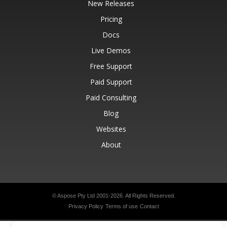
New Releases
Pricing
Docs
Live Demos
Free Support
Paid Support
Paid Consulting
Blog
Websites
About
© Aspose Pty Ltd 2001-2026.
All Rights Reserved.
Privacy Policy
Terms of use
Contact