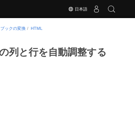
日本語
クブックの変換
HTML
際の列と行を自動調整する