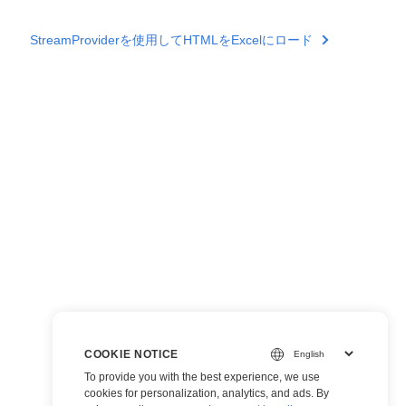
StreamProviderを使用してHTMLをExcelにロード
COOKIE NOTICE
To provide you with the best experience, we use
cookies for personalization, analytics, and ads. By