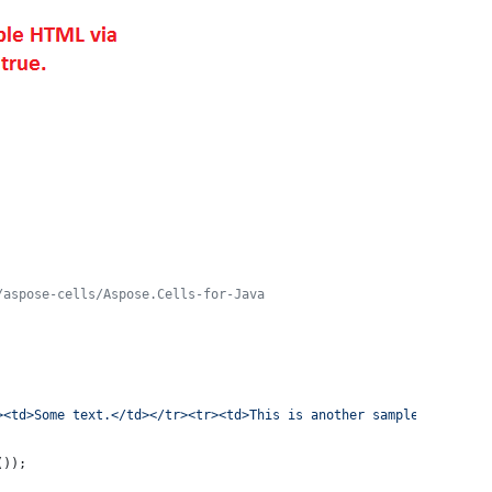
/aspose-cells/Aspose.Cells-for-Java
><td>Some text.</td></tr><tr><td>This is another sample text.</t
());