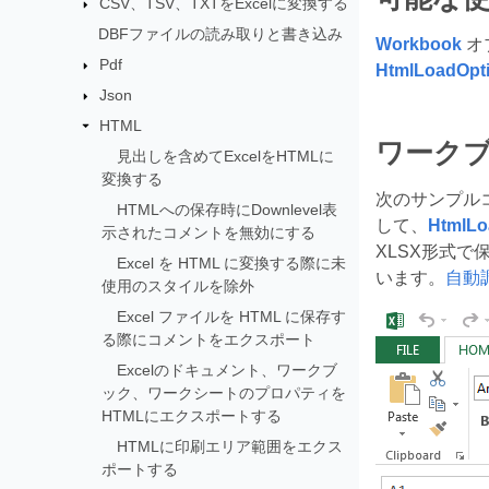
CSV、TSV、TXTをExcelに変換する
DBFファイルの読み取りと書き込み
Workbook
オ
Pdf
HtmlLoadOpt
Json
HTML
ワークブ
見出しを含めてExcelをHTMLに
変換する
次のサンプル
HTMLへの保存時にDownlevel表
して、
HtmlLo
示されたコメントを無効にする
XLSX形式で
Excel を HTML に変換する際に未
います。
自動
使用のスタイルを除外
Excel ファイルを HTML に保存す
る際にコメントをエクスポート
Excelのドキュメント、ワークブ
ック、ワークシートのプロパティを
HTMLにエクスポートする
HTMLに印刷エリア範囲をエクス
ポートする