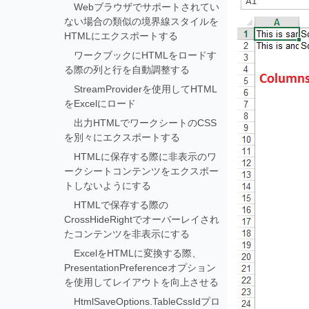
Webブラウザでサポートされてい
ない場合の類似の境界線スタイルを
HTMLにエクスポートする
ワークブックにHTMLをロードす
る際の列と行を自動調整する
StreamProviderを使用してHTML
をExcelにロード
出力HTMLでワークシートのCSS
を別々にエクスポートする
HTMLに保存する際に非表示のワ
ークシートコンテンツをエクスポー
トしないようにする
HTMLで保存する際の
CrossHideRightでオーバーレイされ
たコンテンツを非表示にする
ExcelをHTMLに変換する際、
PresentationPreferenceオプション
を使用してレイアウトを向上させる
HtmlSaveOptions.TableCssIdプロ