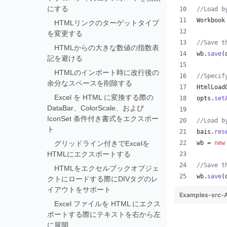
にする
//Load b
Workbook
HTMLリンクのターゲットタイプ
を変更する
//Save t
HTMLからの大きな数値の指数表
wb
.
save
(
記を避ける
HTMLのインポート時に改行後の
//Specif
余分なスペースを削除する
HtmlLoad
Excel を HTML に変換する際の
opts
.
set
DataBar、ColorScale、および
IconSet 条件付き書式をエクスポー
//Load b
ト
bais
.
res
グリッドライン付きでExcelを
wb
 = 
new
HTMLにエクスポートする
//Save t
HTMLをエクセルブックオブジェ
wb
.
save
(
クトにロードする際にDIVタグのレ
イアウトをサポート
Examples-src-
Excel ファイルを HTML にエクス
ポートする際にテキストを右から左
に展開