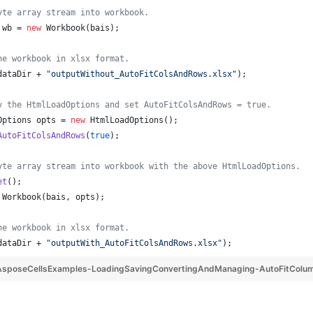
yte array stream into workbook.
wb
 = 
new
Workbook
(
bais
);
he workbook in xlsx format.
dataDir
 + 
"outputWithout_AutoFitColsAndRows.xlsx"
);
y the HtmlLoadOptions and set AutoFitColsAndRows = true.
Options
opts
 = 
new
HtmlLoadOptions
();
AutoFitColsAndRows
(
true
);
yte array stream into workbook with the above HtmlLoadOptions.
et
();
Workbook
(
bais
, 
opts
);
he workbook in xlsx format.
dataDir
 + 
"outputWith_AutoFitColsAndRows.xlsx"
);
AsposeCellsExamples-LoadingSavingConvertingAndManaging-AutoFitColu