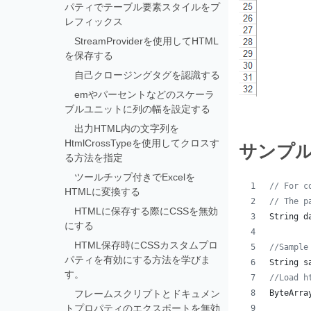
パティでテーブル要素スタイルをプ
レフィックス
StreamProviderを使用してHTML
を保存する
自己クロージングタグを認識する
emやパーセントなどのスケーラ
ブルユニットに列の幅を設定する
出力HTML内の文字列を
HtmlCrossTypeを使用してクロスす
サンプ
る方法を指定
ツールチップ付きでExcelを
// For c
HTMLに変換する
// The p
HTMLに保存する際にCSSを無効
String
d
にする
HTML保存時にCSSカスタムプロ
//Sample
パティを有効にする方法を学びま
String
s
す。
//Load h
フレームスクリプトとドキュメン
ByteArra
トプロパティのエクスポートを無効