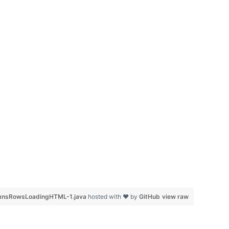
mnsRowsLoadingHTML-1.java
hosted with ❤ by
GitHub
view raw