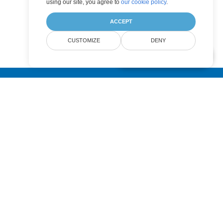
using our site, you agree to
our cookie policy
.
ACCEPT
CUSTOMIZE
DENY
AI Document Assistant
Submit
Pricing