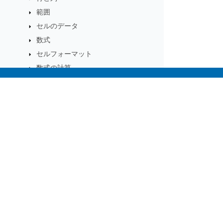
範囲
セルのデータ
数式
セルフォーマット
数式の計算
コメントとノート
シェイプ
Subscribe to Aspose 
チャート
Get monthly newsletters & offers di
テーブル
タイムライン
ピボットテーブル
スライサー
クエリや接続
スマートマーカー
Excelファイルを複数のファイルに分割
する
Home
Prod