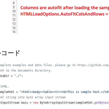
ルコード
omplete examples and data files, please go to https://github.com
ath to the documents directory.
ataDir
 = 
"./"
;
 HTML.
ampleHtml
 = 
"<html><body><table><tr><td>This is sample text.</td
tml string into byte array input stream
yInputStream
bais
 = 
new
ByteArrayInputStream
(
sampleHtml
.
getBytes