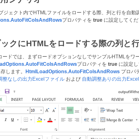
ブジェクト内でHTMLファイルをロードする際、列と行を自動
ions.AutoFitColsAndRows
プロパティを
true
に設定してくだ
ックにHTMLをロードする際の列と
コードでは、まずロードオプションなしでサンプルHTMLをワー
adOptions.AutoFitColsAndRows
プロパティを
true
に設定し
保存します。
HtmlLoadOptions.AutoFitColsAndRows
プロパ
調整なしの出力Excelファイル
および
自動調整ありの出力Exce