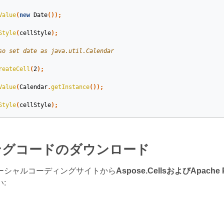
Value
(
new
Date
());
Style
(
cellStyle
);
so set date as java.util.Calendar
reateCell
(
2
);
Value
(
Calendar
.
getInstance
());
Style
(
cellStyle
);
ングコードのダウンロード
ーシャルコーディングサイトから
Aspose.CellsおよびApac
: