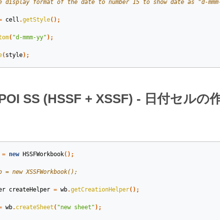
e display format of the date to number 15 to show date as "d-mmm
=
cell
.
getStyle
();
tom
(
"d-mmm-yy"
);
e
(
style
);
 POI SS (HSSF + XSSF) - 日付セルの
=
new
HSSFWorkbook
();
b = new XSSFWorkbook();
er
createHelper
=
wb
.
getCreationHelper
();
=
wb
.
createSheet
(
"new sheet"
);