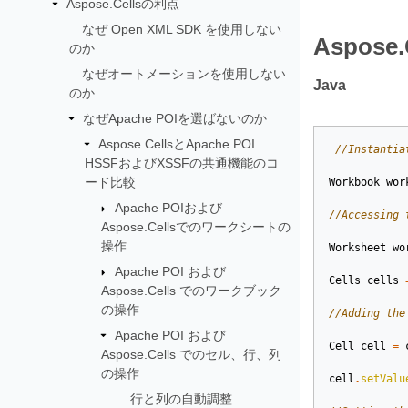
Aspose.Cellsの利点
なぜ Open XML SDK を使用しない
Aspose
のか
なぜオートメーションを使用しない
Java
のか
なぜApache POIを選ばないのか
Aspose.CellsとApache POI
//Instantia
HSSFおよびXSSFの共通機能のコ
ード比較
Workbook
wor
Apache POIおよび
//Accessing 
Aspose.Cellsでのワークシートの
操作
Worksheet
wo
Apache POI および
Cells
cells
Aspose.Cells でのワークブック
の操作
//Adding the
Apache POI および
Cell
cell
=
Aspose.Cells でのセル、行、列
の操作
cell
.
setValu
行と列の自動調整