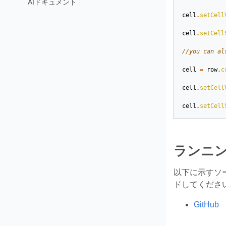
AIドキュメント
cell
.
setCell
cell
.
setCell
//you can al
cell
=
row
.
c
cell
.
setCell
cell
.
setCell
ランニ
以下に示すソ
ドしてください
GitHub