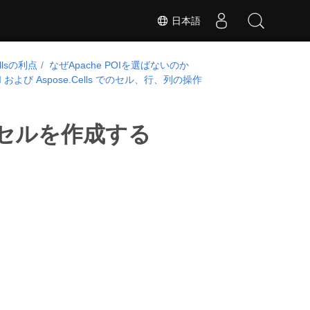
日本語
ellsの利点
なぜApache POIを選ばないのか
POI および Aspose.Cells でのセル、行、列の操作
 で日付セルを作成する