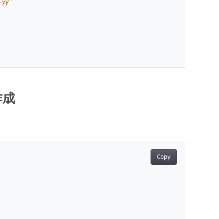
-yy"
作成
Copy