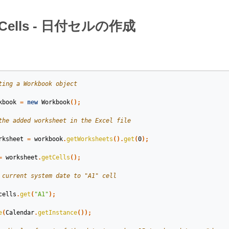
.Cells - 日付セルの作成
ting a Workbook object
kbook
=
new
Workbook
();
the added worksheet in the Excel file
rksheet
=
workbook
.
getWorksheets
().
get
(
0
);
=
worksheet
.
getCells
();
 current system date to "A1" cell
cells
.
get
(
"A1"
);
e
(
Calendar
.
getInstance
());