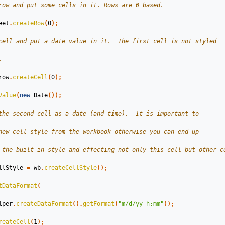
row and put some cells in it. Rows are 0 based.
eet
.
createRow
(
0
);
cell and put a date value in it.  The first cell is not styled
.
row
.
createCell
(
0
);
Value
(
new
Date
());
the second cell as a date (and time).  It is important to
new cell style from the workbook otherwise you can end up
 the built in style and effecting not only this cell but other c
llStyle
=
wb
.
createCellStyle
();
tDataFormat
(
lper
.
createDataFormat
().
getFormat
(
"m/d/yy h:mm"
));
reateCell
(
1
);