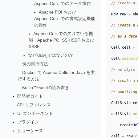
Aspose.Cells でのデータ操作
// Create a 
Apache POI および
Row
row
=
sh
Aspose.Cells での書式設定機能
の操作
// Create a 
Aspose.Cellsでの欠けている機
// as a date
能：Apache POI SS HSSF および
XSSF
Cell
cell
=
なぜxlsx4jではないのか
cell
.
setCell
例の実行方法
// we style 
Docker で Aspose.Cells for Java を実
行する方法
// create a 
KotlinでExcelの読み書き
// modifying
開発者ガイド
CellStyle
ce
API リファレンス
UI コンポーネント
cellStyle
.
se
プラグイン
createHe
ショーケース
cell
=
row
.
c