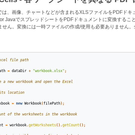
Cellsでは、画像、チャートなどが含まれるXLSファイルをPD
lls for JavaでスプレッドシートをPDFドキュメントに変換すること
ません。変換には一時ファイルの作成/使用も必要ありません。
xcel file path
ath
=
dataDir
+
"workbook.xlsx"
;
e a new workbook and open the Excel
its location
kbook
=
new
Workbook
(
filePath
);
unt of the worksheets in the workbook
nt
=
workbook
.
getWorksheets
().
getCount
();