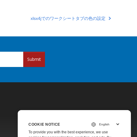
xlsx4jでのワークシートタブの色の設定
Submit
COOKIE NOTICE
Pricing
To provide you with the best experience, we use