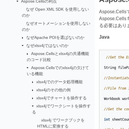
Aspose.Cellsの利点
なぜ Open XML SDK を使用しない
Aspose.
のか
Aspose.Ce
なぜオートメーションを使用しない
る必要はあり
のか
Java
なぜApache POIを選ばないのか
なぜxlsx4jではないのか
Aspose.Cellsとxlsx4jの共通機能
//Get the E
のコード比較
Aspose.Cellsでのxlsx4jの欠けて
String
fileP
いる機能
//Instantiat
xlsx4jでのデータ処理機能
//File from 
xlsx4jのその他の例
xlsx4jでチャートを操作する
Workbook
wor
xlsx4jでワークシートを操作す
//Get the co
る
int
sheetCou
xlsx4j でワークブックを
HTMLに変換する