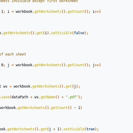
heets invisible except first worksheet
1
;
i
<
workbook
.
getWorksheets
().
getCount
();
i
++)
k
.
getWorksheets
().
get
(
i
).
setVisible
(
false
);
of each sheet
0
;
j
<
workbook
.
getWorksheets
().
getCount
();
j
++)
t
ws
=
workbook
.
getWorksheets
().
get
(
j
);
.
save
(
dataPath
+
ws
.
getName
()
+
".pdf"
);
workbook
.
getWorksheets
().
getCount
()
-
1
)
ook
.
getWorksheets
().
get
(
j
+
1
).
setVisible
(
true
);