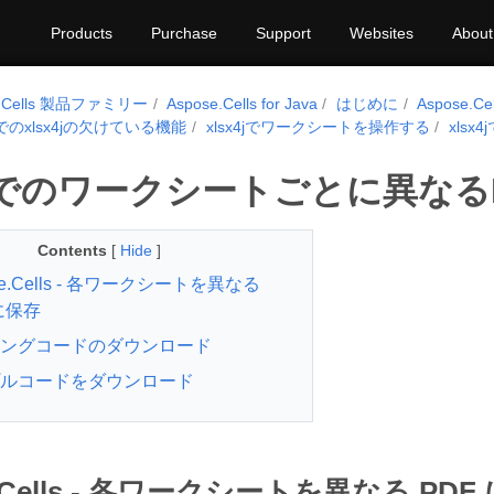
Products
Purchase
Support
Websites
About
e.Cells 製品ファミリー
Aspose.Cells for Java
はじめに
Aspose.C
llsでのxlsx4jの欠けている機能
xlsx4jでワークシートを操作する
xls
x4jでのワークシートごとに異なる
Contents
[
Hide
]
se.Cells - 各ワークシートを異なる
 に保存
ングコードのダウンロード
ルコードをダウンロード
e.Cells - 各ワークシートを異なる PDF