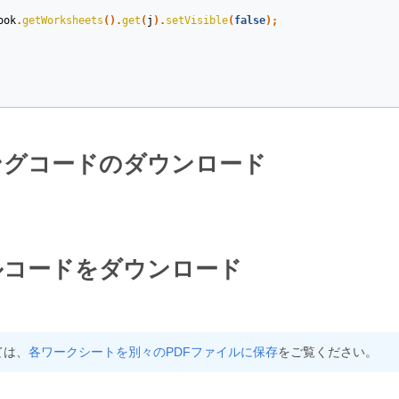
ook
.
getWorksheets
().
get
(
j
).
setVisible
(
false
);
ングコードのダウンロード
ルコードをダウンロード
ては、
各ワークシートを別々のPDFファイルに保存
をご覧ください。