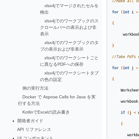
//Make all s
xlsx4jでマージされたセルを
検出
for
(
int
i
=
xlsx4jでのワークブックのス
{
クロールバーの表示および非
表示
workboo
xlsx4jでのワークブックのタ
}
ブの表示および非表示
//Take Pdfs 
xlsx4jでのワークシートごと
に異なるPDFへの保存
for
(
int
j
=
xlsx4jでのワークシートタブ
の色の設定
{
例の実行方法
Workshee
Docker で Aspose.Cells for Java を実
workbook
行する方法
KotlinでExcelの読み書き
if
(
j
<
開発者ガイド
{
API リファレンス
workb
UI コンポーネント