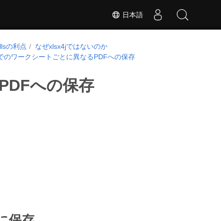
日本語
ellsの利点
なぜxlsx4jではないのか
x4jでのワークシートごとに異なるPDFへの保存
PDFへの保存
 に保存