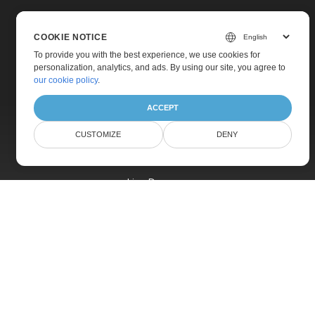
COOKIE NOTICE
To provide you with the best experience, we use cookies for
personalization, analytics, and ads. By using our site, you agree to
Home
our cookie policy
.
Products
ACCEPT
New Releases
CUSTOMIZE
DENY
Pricing
Docs
Live Demos
Free Support
Paid Support
Paid Consulting
Blog
Websites
About