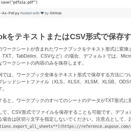
.save("pdfa1a.pdf")
e-As-Pdf.py
hosted with ❤ by
GitHub
bookをテキストまたはCSV形式で保存
のワークシートが含まれたワークブックをテキスト形式に変換
、TabDelim、CSVなど）の場合、デフォルトでは、Microsoft Excel
なワークシートの内容のみを保存します。
では、ワークブック全体をテキスト形式で保存する方法について説明し
iceスプレッドシートファイル（XLS、XLSX、XLSM、XLS
す。
すると、ワークブックのすべてのシートのデータがTXT形式に
して、CSV形式でファイルを保存することも可能です。デフォル
る場合は区切り文字を指定しないでください。注意点として、
tions.export_all_sheets**](https://reference.aspose.com/