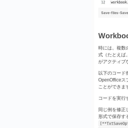
workbook
Save-files-Sav
Work
時には、複数
式（たとえば、TXT
がアクティブ
以下のコード例
OpenOff
ことができま
コードを実行
同じ例を修正
形式で保存す
[**TxtSaveOp