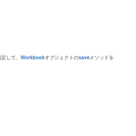
指定して、
Workbook
オブジェクトの
save
メソッドを