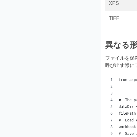
XPS
TIFF
異なる
ファイルを保
呼び出す際に
from asp
#  The p
dataDir 
filePath
#  Load 
workbook
#  Save 