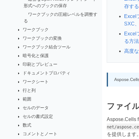
形式へのブックの保存
存する
ワークブックの圧縮レベルを調整す
Exce
る
SXC
ワークブック
Exc
ワークブックの変換
る方法
ワークブック結合ツール
高度な
暗号化と保護
印刷とプレビュー
ドキュメントプロパティ
Aspose.
ワークシート
行と列
範囲
ファイ
セルのデータ
セルの書式設定
Aspose.Cells 
数式
net/aspose.ce
コメントとノート
を提供します