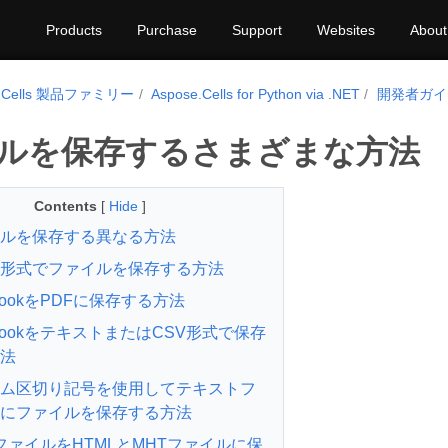
Products
Purchase
Support
Websites
About
e.Cells 製品ファミリー
Aspose.Cells for Python via .NET
開発者ガイ
ルを保存するさまざまな方法
Contents
[
Hide
]
ルを保存する異なる方法
形式でファイルを保存する方法
kbookをPDFに保存する方法
kbookをテキストまたはCSV形式で保存
法
ム区切り記号を使用してテキストフ
にファイルを保存する方法
elファイルをHTMLとMHTファイルに保