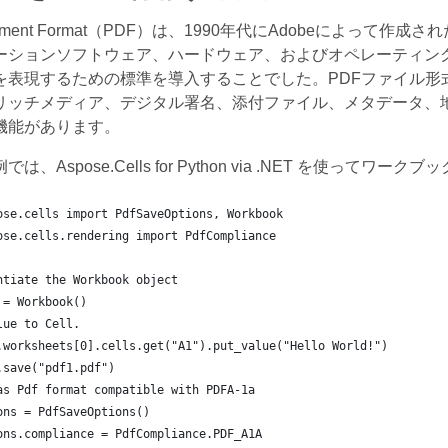
 Document Format（PDF）は、1990年代にAdobeに
ーションソフトウェア、ハードウェア、およびオペレーティン
を表現するための標準を導入することでした。PDFファイル形
リッチメディア、デジタル署名、添付ファイル、メタデータ、
機能があります。
は、Aspose.Cells for Python via .NET を使
ose.cells import PdfSaveOptions, Workbook
ose.cells.rendering import PdfCompliance
ntiate the Workbook object
 = Workbook()
lue to Cell.
.worksheets[0].cells.get("A1").put_value("Hello World!")
.save("pdf1.pdf")
as Pdf format compatible with PDFA-1a
ons = PdfSaveOptions()
ons.compliance = PdfCompliance.PDF_A1A