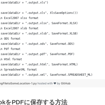
.save(dataDir + ".output.xls")
.save(dataDir + ".output.xls", XlsSaveOptions())
in Excel2007 xlsx format
.save(dataDir + ".output.xlsx", SaveFormat.XLSX)
in Excel2007 xlsb format
.save(dataDir + ".output.xlsb", SaveFormat.XLSB)
in ODS format
.save(dataDir + ".output.ods", SaveFormat.ODS)
in Pdf format
.save(dataDir + ".output.pdf", SaveFormat.PDF)
in Html format
.save(dataDir + ".output.html", SaveFormat.HTML)
in SpreadsheetML format
.save(dataDir + ".output.xml", SaveFormat.SPREADSHEET_ML)
ingFiletoSomeLocation-1.py
hosted with ❤ by
GitHub
ookをPDFに保存する方法