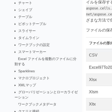
イルを保存す
チャート
aspose.cells.
シェイプ
net/aspose.ce
テーブル
ざまな方法で
ピボットテーブル
ファイルの保
スライサー
タイムライン
ファイルの形
ワークブックの設定
スマートマーカー
CSV
Excel ファイルを複数のファイルに分
割する
Excel97To2
Sparklines
マクロプロジェクト
Xlsx
XMLマップ
Xlsm
グローバリゼーションとローカライゼ
ーション
Xltx
ワークブックメタデータ
クエリと接続