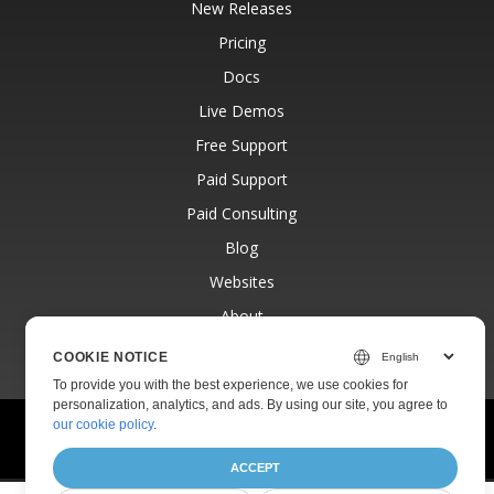
New Releases
Pricing
Docs
Live Demos
Free Support
Paid Support
Paid Consulting
Blog
Websites
About
COOKIE NOTICE
To provide you with the best experience, we use cookies for
personalization, analytics, and ads. By using our site, you agree to
our cookie policy
.
© Aspose Pty Ltd 2001-2026.
All Rights Reserved.
Privacy Policy
Terms of use
Contact
ACCEPT