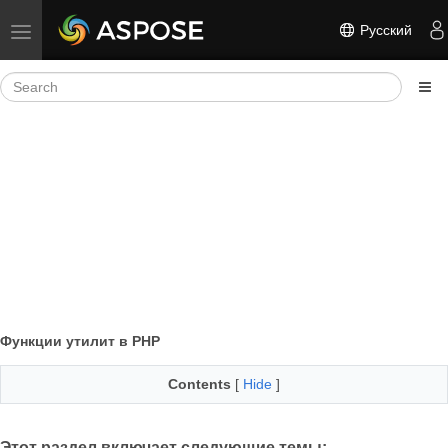
Русский
Toggle navigation
Функции утилит в PHP
Contents
[
Hide
]
Этот раздел включает следующие темы: