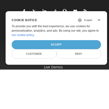
COOKIE NOTICE
To provide you with the best experience, we use cookies for
Home
personalization, analytics, and ads. By using our site, you agree to
our cookie policy
.
Products
New Releases
ACCEPT
Pricing
CUSTOMIZE
DENY
Docs
Live Demos
Free Support
Paid Support
Paid Consulting
Blog
Websites