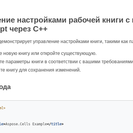
ние настройками рабочей книги с 
ipt через C++
демонстрирует управление настройками книги, такими как 
е новую книгу или откройте существующую.
те параметры книги в соответствии с вашими требованиями
те книгу для сохранения изменений.
ода
ml
>
le
>
Aspose.Cells Example
</
title
>