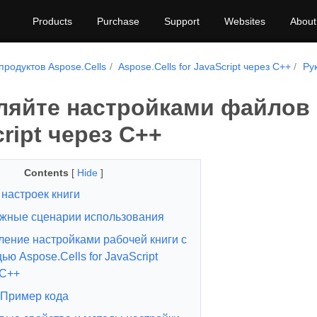
Products
Purchase
Support
Websites
About
продуктов Aspose.Cells
Aspose.Cells for JavaScript через C++
Ру
ляйте настройками файлов 
ript через C++
Contents
[
Hide
]
настроек книги
жные сценарии использования
ление настройками рабочей книги с
ю Aspose.Cells for JavaScript
 C++
Пример кода