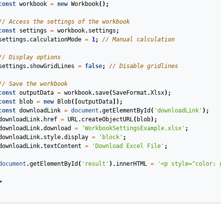
const
workbook
=
new
Workbook
();
// Access the settings of the workbook
const
settings
=
workbook
.
settings
;
settings
.
calculationMode
=
1
;
// Manual calculation
// Display options
settings
.
showGridLines
=
false
;
// Disable gridlines
// Save the workbook
const
outputData
=
workbook
.
save
(
SaveFormat
.
Xlsx
);
const
blob
=
new
Blob
([
outputData
]);
const
downloadLink
=
document
.
getElementById
(
'downloadLink'
);
downloadLink
.
href
=
URL
.
createObjectURL
(
blob
);
downloadLink
.
download
=
'WorkbookSettingsExample.xlsx'
;
downloadLink
.
style
.
display
=
'block'
;
downloadLink
.
textContent
=
'Download Excel File'
;
document
.
getElementById
(
'result'
).
innerHTML
=
'<p style="color: 
>