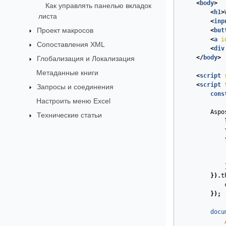
<
body
>
Как управлять панелью вкладок
<
h1
>
листа
<
inp
Проект макросов
<
but
<
a
i
Сопоставления XML
<
div
</
body
>
Глобализация и Локализация
Метаданные книги
<
script
<
script
Запросы и соединения
cons
Настроить меню Excel
Aspo
Технические статьи
}).
t
});
docu