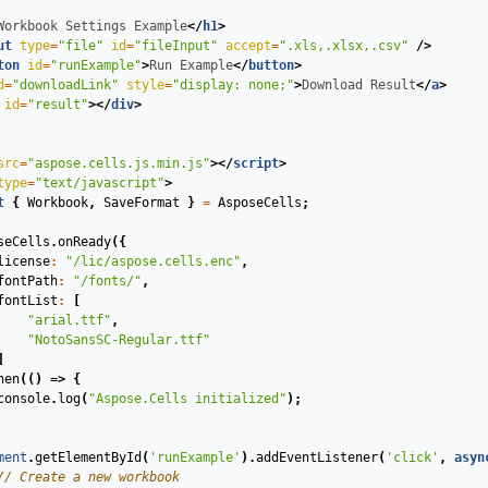
Workbook Settings Example
</
h1
>
ut
type
=
"file"
id
=
"fileInput"
accept
=
".xls,.xlsx,.csv"
/>
ton
id
=
"runExample"
>
Run Example
</
button
>
d
=
"downloadLink"
style
=
"display: none;"
>
Download Result
</
a
>
id
=
"result"
>
</
div
>
src
=
"aspose.cells.js.min.js"
>
</
script
>
type
=
"text/javascript"
>
t
{
Workbook
,
SaveFormat
}
=
AsposeCells
;
seCells
.
onReady
({
license
:
"/lic/aspose.cells.enc"
,
fontPath
:
"/fonts/"
,
fontList
:
[
"arial.ttf"
,
"NotoSansSC-Regular.ttf"
]
hen
(
()
=>
{
console
.
log
(
"Aspose.Cells initialized"
);
ment
.
getElementById
(
'runExample'
).
addEventListener
(
'click'
,
asyn
// Create a new workbook