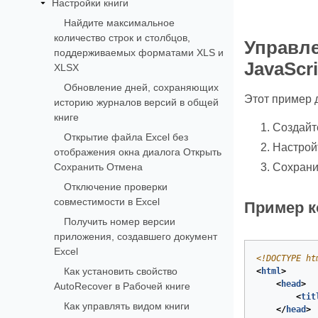
Настройки книги
Найдите максимальное
количество строк и столбцов,
Управле
поддерживаемых форматами XLS и
JavaScr
XLSX
Обновление дней, сохраняющих
Этот пример 
историю журналов версий в общей
книге
Создайт
Открытие файла Excel без
Настрой
отображения окна диалога Открыть
Сохранить Отмена
Сохрани
Отключение проверки
совместимости в Excel
Пример к
Получить номер версии
приложения, создавшего документ
Excel
<!DOCTYPE 
ht
Как установить свойство
<
html
>
<
head
>
AutoRecover в Рабочей книге
<
tit
Как управлять видом книги
</
head
>