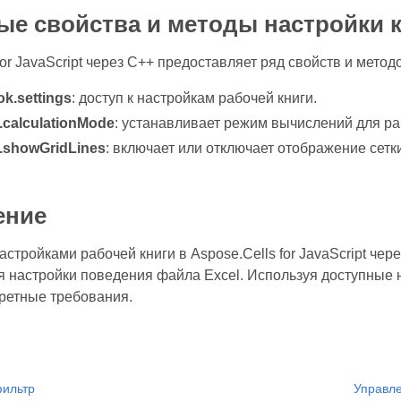
е свойства и методы настройки 
for JavaScript через C++ предоставляет ряд свойств и мето
k.settings
: доступ к настройкам рабочей книги.
.calculationMode
: устанавливает режим вычислений для ра
s.showGridLines
: включает или отключает отображение сетки
ение
стройками рабочей книги в Aspose.Cells for JavaScript че
я настройки поведения файла Excel. Используя доступные 
кретные требования.
фильтр
Управле