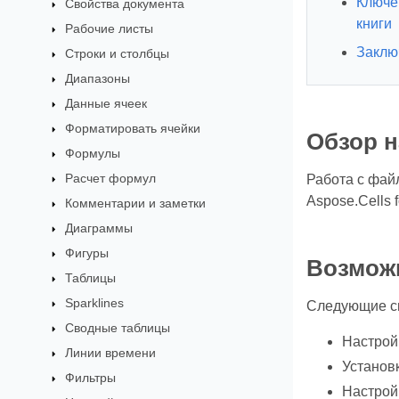
Ключе
Свойства документа
книги
Рабочие листы
Заклю
Строки и столбцы
Диапазоны
Данные ячеек
Форматировать ячейки
Обзор н
Формулы
Расчет формул
Работа с фай
Aspose.Cells 
Комментарии и заметки
Диаграммы
Фигуры
Возмож
Таблицы
Sparklines
Следующие сц
Сводные таблицы
Настрой
Линии времени
Установ
Фильтры
Настрой