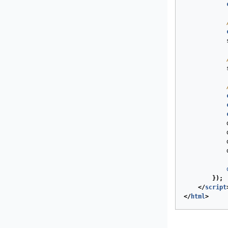
});
</
script
</
html
>