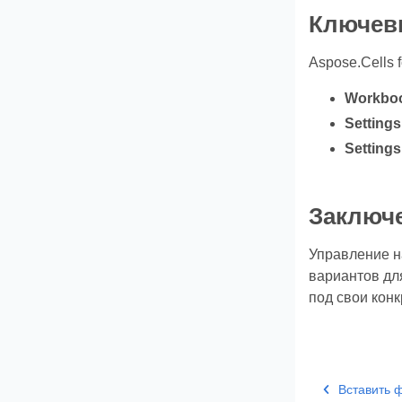
Ключевы
Aspose.Cells 
Workboo
Settings
Setting
Заключ
Управление на
вариантов дл
под свои кон
Вставить 