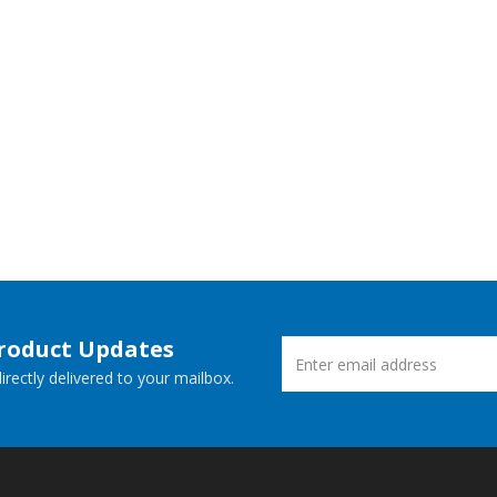
Product Updates
rectly delivered to your mailbox.