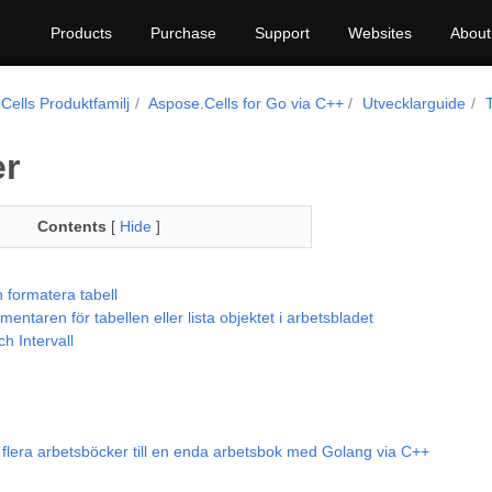
Products
Purchase
Support
Websites
About
Cells Produktfamilj
Aspose.Cells for Go via C++
Utvecklarguide
er
Contents
[
Hide
]
 formatera tabell
ntaren för tabellen eller lista objektet i arbetsbladet
ch Intervall
flera arbetsböcker till en enda arbetsbok med Golang via C++