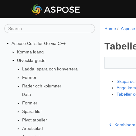
Home
Aspose.
Tabell
Aspose.Cells for Go via C++
Komma igång
Utvecklarguide
Ladda, spara och konvertera
Former
Skapa och
Rader och kolumner
Ange komme
Tabeller o
Data
Formler
Spara filer
Pivot tabeller
Kombinera 
Arbetsblad