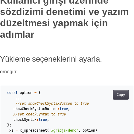
Kullanıcı girişi üzerinde
sözdizimi denetimi ve yazım
düzeltmesi yapmak için
adımlar
Yükleme seçeneklerini ayarla.
örneğin:
const
option
=
{
Copy
...
//set showCheckSyntaxButton to true
showCheckSyntaxButton
:
true
,
//set checkSyntax to true
checkSyntax
:
true
,
};
xs
=
x_spreadsheet
(
'#gridjs-demo'
,
option
)