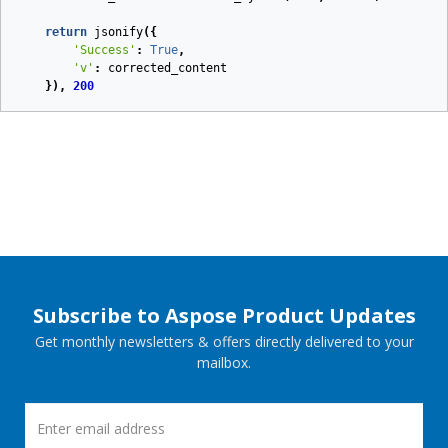
return
jsonify
({
'Success'
:
True
,
'v'
:
corrected_content
}),
200
Subscribe to Aspose Product Updates
Get monthly newsletters & offers directly delivered to your
mailbox.