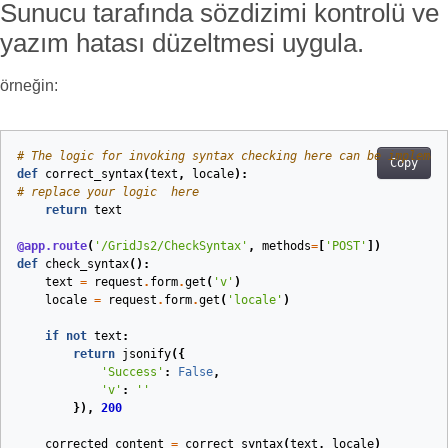
Sunucu tarafında sözdizimi kontrolü ve
yazım hatası düzeltmesi uygula.
örneğin:
# The logic for invoking syntax checking here can be implemen
Copy
def
correct_syntax
(
text
,
locale
):
# replace your logic  here     
return
text
@app.route
(
'/GridJs2/CheckSyntax'
,
methods
=
[
'POST'
]
)
def
check_syntax
():
text
=
request
.
form
.
get
(
'v'
)
locale
=
request
.
form
.
get
(
'locale'
)
if
not
text
:
return
jsonify
({
'Success'
:
False
,
'v'
:
''
}),
200
corrected_content
=
correct_syntax
(
text
,
locale
)