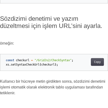
Sözdizimi denetimi ve yazım
düzeltmesi için işlem URL’sini ayarla.
örneğin:
const
checkurl
=
"/GridJs2/CheckSyntax"
;
Copy
xs
.
setSyntaxCheckUrl
(
checkurl
);
Kullanıcı bir hücreye metin girdikten sonra, sözdizimi denetimi
işlemi otomatik olarak elektronik tablo uygulaması tarafından
tetiklenir.