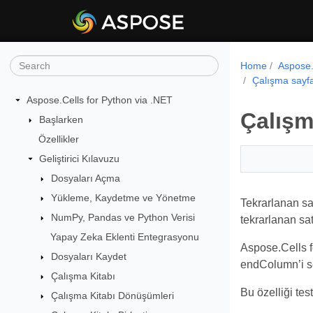
Home
Aspose.
Çalışma sayfa
Aspose.Cells for Python via .NET
Çalışm
Başlarken
Özellikler
Geliştirici Kılavuzu
Dosyaları Açma
Yükleme, Kaydetme ve Yönetme
Tekrarlanan sat
NumPy, Pandas ve Python Verisi
tekrarlanan satı
Yapay Zeka Eklenti Entegrasyonu
Aspose.Cells f
Dosyaları Kaydet
endColumn’i se
Çalışma Kitabı
Bu özelliği tes
Çalışma Kitabı Dönüşümleri