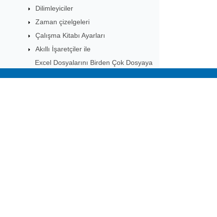
Dilimleyiciler
Zaman çizelgeleri
Çalışma Kitabı Ayarları
Akıllı İşaretçiler ile
Excel Dosyalarını Birden Çok Dosyaya
Bölme
Sparklines
Subscribe to Aspose 
Makro Projesi
Get monthly newsletters & offers di
XML Haritaları
Globalleşme ve Yerelleştirme
Çalışma Kitabı Meta Verisi
Sorgular ve Bağlantılar
Excel Menüsünü Özelleştirme
UI Bileşenleri