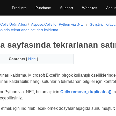
Products
Purchase
Support
Websites
About
Cells Ürün Ailesi
Aspose.Cells for Python via .NET
Geliştirici Kılav
sında tekrarlanan satırları kaldırma
a sayfasında tekrarlanan satır
Contents
[
Hide
]
ırları kaldırma, Microsoft Excel’in birçok kullanışlı özelliklerinde
rları kaldırabilir, hangi sütunların tekrarlanan bilgiler için kontro
or Python via .NET, bu amaç için
Cells.remove_duplicates()
me
çebilirsiniz.
t etmek için indirilebilecek örnek dosyalar aşağıda sunulmuştur: