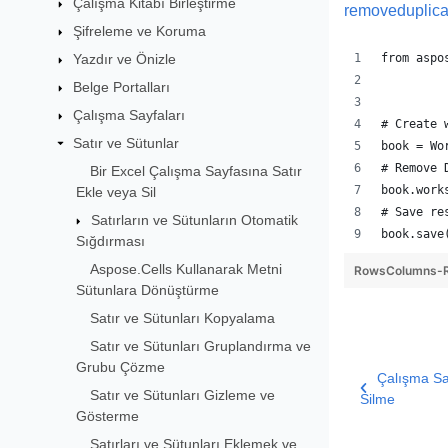
Çalışma Kitabı Birleştirme
removeduplica
Şifreleme ve Koruma
Yazdır ve Önizle
from aspo
Belge Portalları
Çalışma Sayfaları
# Create 
Satır ve Sütunlar
book = Wo
# Remove 
Bir Excel Çalışma Sayfasına Satır
book.work
Ekle veya Sil
# Save re
Satırların ve Sütunların Otomatik
book.save
Sığdırması
Aspose.Cells Kullanarak Metni
RowsColumns-R
Sütunlara Dönüştürme
Satır ve Sütunları Kopyalama
Satır ve Sütunları Gruplandırma ve
Grubu Çözme
Çalışma Sa
Satır ve Sütunları Gizleme ve
Silme
Gösterme
Satırları ve Sütunları Eklemek ve