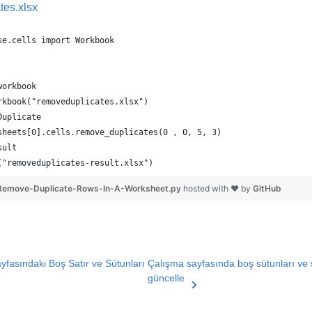
tes.xlsx
se.cells import Workbook
workbook
rkbook("removeduplicates.xlsx")
Duplicate
sheets[0].cells.remove_duplicates(0 , 0, 5, 3)
sult
("removeduplicates-result.xlsx")
emove-Duplicate-Rows-In-A-Worksheet.py
hosted with ❤ by
GitHub
yfasındaki Boş Satır ve Sütunları
Çalışma sayfasında boş sütunları ve sa
güncelle