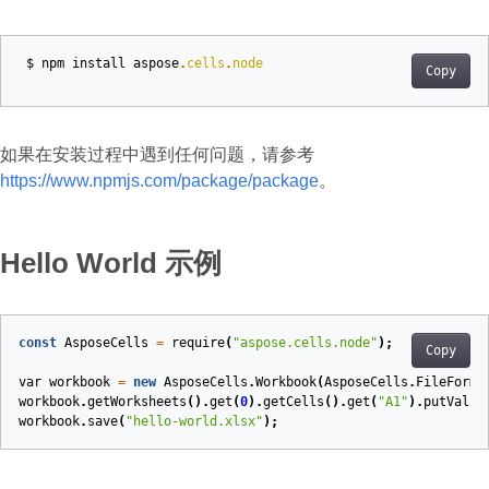
$
npm
install
aspose
.
cells
.
node
Copy
如果在安装过程中遇到任何问题，请参考
https://www.npmjs.com/package/package
。
Hello World 示例
const
AsposeCells
=
require
(
"aspose.cells.node"
);
Copy
var
workbook
=
new
AsposeCells
.
Workbook
(
AsposeCells
.
FileForma
workbook
.
getWorksheets
().
get
(
0
).
getCells
().
get
(
"A1"
).
putValue
workbook
.
save
(
"hello-world.xlsx"
);