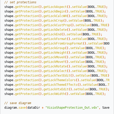
// set protections
shape
.
getProtection
().
getLockAspect
().
setValue
(
BOOL
.
TRUE
);
shape
.
getProtection
().
getLockBegin
().
setValue
(
BOOL
.
TRUE
);
shape
.
getProtection
().
getLockCalcWH
().
setValue
(
BOOL
.
TRUE
);
shape
.
getProtection
().
getLockCrop
().
setValue
(
BOOL
.
TRUE
);
shape
.
getProtection
().
getLockCustProp
().
setValue
(
BOOL
.
TRUE
);
shape
.
getProtection
().
getLockDelete
().
setValue
(
BOOL
.
TRUE
);
shape
.
getProtection
().
getLockEnd
().
setValue
(
BOOL
.
TRUE
);
shape
.
getProtection
().
getLockFormat
().
setValue
(
BOOL
.
TRUE
);
shape
.
getProtection
().
getLockFromGroupFormat
().
setValue
(
BOOL
.
shape
.
getProtection
().
getLockGroup
().
setValue
(
BOOL
.
TRUE
);
shape
.
getProtection
().
getLockHeight
().
setValue
(
BOOL
.
TRUE
);
shape
.
getProtection
().
getLockMoveX
().
setValue
(
BOOL
.
TRUE
);
shape
.
getProtection
().
getLockMoveY
().
setValue
(
BOOL
.
TRUE
);
shape
.
getProtection
().
getLockRotate
().
setValue
(
BOOL
.
TRUE
);
shape
.
getProtection
().
getLockSelect
().
setValue
(
BOOL
.
TRUE
);
shape
.
getProtection
().
getLockTextEdit
().
setValue
(
BOOL
.
TRUE
);
shape
.
getProtection
().
getLockThemeColors
().
setValue
(
BOOL
.
TRUE
shape
.
getProtection
().
getLockThemeEffects
().
setValue
(
BOOL
.
TRU
shape
.
getProtection
().
getLockVtxEdit
().
setValue
(
BOOL
.
TRUE
);
shape
.
getProtection
().
getLockWidth
().
setValue
(
BOOL
.
TRUE
);
// save diagram
diagram
.
save
(
dataDir
+
"VisioShapeProtection_Out.vdx"
,
SaveFi