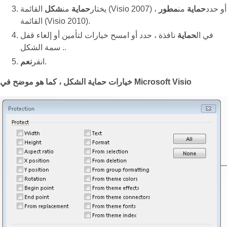
القائمة (Visio 2007) ، أو حدد
حماية
من
مطور
يختار
حماية
من
شكل
القائمة (Visio 2010).
في ال
حماية
نافذة ، حدد أو امسح خيارات لتأمين أو إلغاء قفل
سمة الشكل ..
.
انقر
نعم
خيارات حماية الشكل ، كما هو موضح في Microsoft Visio