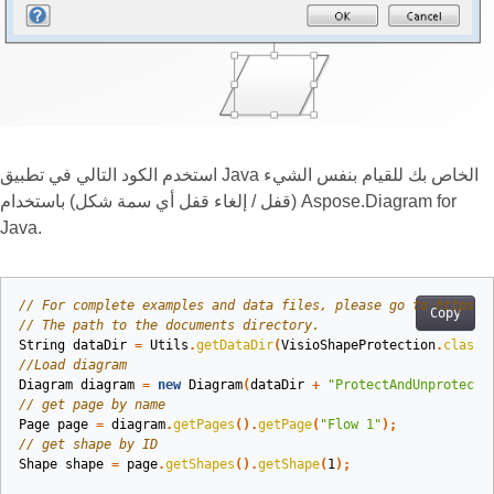
استخدم الكود التالي في تطبيق Java الخاص بك للقيام بنفس الشيء
(قفل / إلغاء قفل أي سمة شكل) باستخدام Aspose.Diagram for
Java.
// For complete examples and data files, please go to https:/
Copy
// The path to the documents directory.
String
dataDir
=
Utils
.
getDataDir
(
VisioShapeProtection
.
class
)
//Load diagram
Diagram
diagram
=
new
Diagram
(
dataDir
+
"ProtectAndUnprotect.
// get page by name
Page
page
=
diagram
.
getPages
().
getPage
(
"Flow 1"
);
// get shape by ID
Shape
shape
=
page
.
getShapes
().
getShape
(
1
);