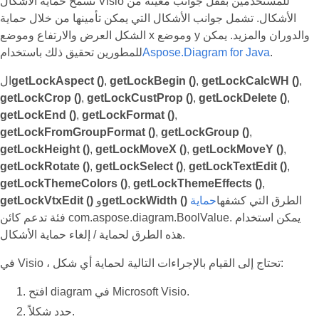
تسمح حماية الأشكال Visio للمستخدمين بقفل جوانب معينة من
الأشكال. تشمل جوانب الأشكال التي يمكن تأمينها من خلال حماية
الشكل العرض والارتفاع وموضع x وموضع y والدوران والمزيد. يمكن
.
Aspose.Diagram for Java
للمطورين تحقيق ذلك باستخدام
,
getLockCalcWH ()
,
getLockBegin ()
,
getLockAspect ()
ال
getLockCrop ()
,
getLockCustProp ()
,
getLockDelete ()
,
getLockEnd ()
,
getLockFormat ()
,
getLockFromGroupFormat ()
,
getLockGroup ()
,
getLockHeight ()
,
getLockMoveX ()
,
getLockMoveY ()
,
getLockRotate ()
,
getLockSelect ()
,
getLockTextEdit ()
,
getLockThemeColors ()
,
getLockThemeEffects ()
,
الطرق التي كشفها
حماية
getLockWidth ()
و
getLockVtxEdit ()
فئة تدعم كائن com.aspose.diagram.BoolValue. يمكن استخدام
هذه الطرق لحماية / إلغاء حماية الأشكال.
في Visio ، تحتاج إلى القيام بالإجراءات التالية لحماية أي شكل:
افتح diagram في Microsoft Visio.
حدد شكلاً.