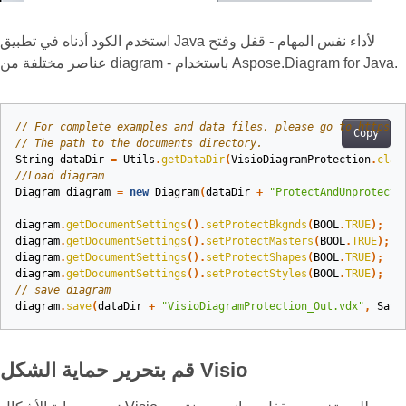
استخدم الكود أدناه في تطبيق Java لأداء نفس المهام - قفل وفتح
عناصر مختلفة من diagram - باستخدام Aspose.Diagram for Java.
// For complete examples and data files, please go to https:/
Copy
// The path to the documents directory.
String
dataDir
=
Utils
.
getDataDir
(
VisioDiagramProtection
.
clas
//Load diagram
Diagram
diagram
=
new
Diagram
(
dataDir
+
"ProtectAndUnprotect.
diagram
.
getDocumentSettings
().
setProtectBkgnds
(
BOOL
.
TRUE
);
diagram
.
getDocumentSettings
().
setProtectMasters
(
BOOL
.
TRUE
);
diagram
.
getDocumentSettings
().
setProtectShapes
(
BOOL
.
TRUE
);
diagram
.
getDocumentSettings
().
setProtectStyles
(
BOOL
.
TRUE
);
// save diagram
diagram
.
save
(
dataDir
+
"VisioDiagramProtection_Out.vdx"
,
Save
قم بتحرير حماية الشكل Visio