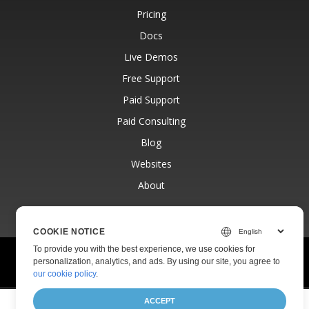
Pricing
Docs
Live Demos
Free Support
Paid Support
Paid Consulting
Blog
Websites
About
COOKIE NOTICE
To provide you with the best experience, we use cookies for
© Aspose Pty Ltd 2001-2026.
All Rights Reserved.
personalization, analytics, and ads. By using our site, you agree to
Privacy Policy
Terms of use
Contact
our cookie policy
.
ACCEPT