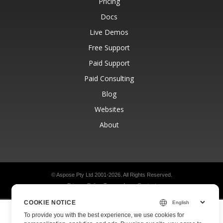
Pricing
Docs
Live Demos
Free Support
Paid Support
Paid Consulting
Blog
Websites
About
© Aspose Pty Ltd 2001-2026.
All Rights Reserved.
Privacy Policy
Terms of use
Contact
COOKIE NOTICE
To provide you with the best experience, we use cookies for