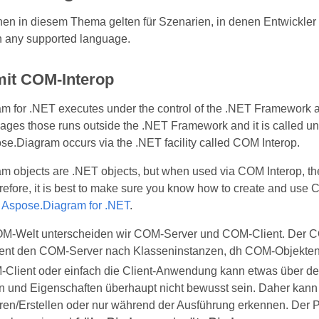
onen in diesem Thema gelten für Szenarien, in denen Entwickl
n any supported language.
mit COM-Interop
 for .NET executes under the control of the .NET Framework an
guages those runs outside the .NET Framework and it is calle
e.Diagram occurs via the .NET facility called COM Interop.
m objects are .NET objects, but when used via COM Interop, t
efore, it is best to make sure you know how to create and use
g
Aspose.Diagram for .NET
.
OM-Welt unterscheiden wir COM-Server und COM-Client. Der 
nt den COM-Server nach Klasseninstanzen, dh COM-Objekten, 
Client oder einfach die Client-Anwendung kann etwas über den
 und Eigenschaften überhaupt nicht bewusst sein. Daher kann
ren/Erstellen oder nur während der Ausführung erkennen. Der P