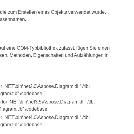
, die zum Erstellen eines Objekts verwendet wurde.
assennamen.
uf eine COM-Typbibliothek zulässt, fügen Sie einen
ssen, Methoden, Eigenschaften und Aufzählungen in
NET\bin\net2.0\Aspose.Diagram.dll” /tlb:
gram.tlb” /codebase
r .NET\bin\net3.5\Aspose.Diagram.dll” /tlb:
iagram.tlb” /codebase
NET\bin\net4.0\Aspose.Diagram.dll” /tlb:
gram.tlb” /codebase