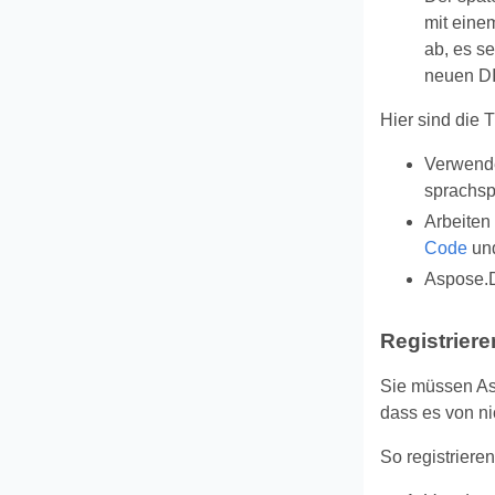
mit einem
ab, es s
neuen DI
Hier sind die 
Verwende
sprachsp
Arbeiten
Code
un
Aspose.
Registrier
Sie müssen Asp
dass es von n
So registriere