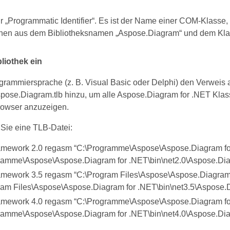
ür „Programmatic Identifier“. Es ist der Name einer COM-Klasse
hen aus dem Bibliotheksnamen „Aspose.Diagram“ und dem Kl
liothek ein
rammiersprache (z. B. Visual Basic oder Delphi) den Verweis a
spose.Diagram.tlb hinzu, um alle Aspose.Diagram for .NET Kla
rowser anzuzeigen.
Sie eine TLB-Datei:
mework 2.0 regasm “C:\Programme\Aspose\Aspose.Diagram for .
ramme\Aspose\Aspose.Diagram for .NET\bin\net2.0\Aspose.Dia
mework 3.5 regasm “C:\Program Files\Aspose\Aspose.Diagram fo
ram Files\Aspose\Aspose.Diagram for .NET\bin\net3.5\Aspose.D
mework 4.0 regasm “C:\Programme\Aspose\Aspose.Diagram for .
ramme\Aspose\Aspose.Diagram for .NET\bin\net4.0\Aspose.Dia