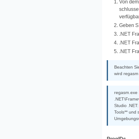
Von dem
schlusse
verfügba
Geben Si
.NET Fra
.NET Fra
.NET Fra
Beachten Sie
wird regasm 
regasm.exe i
.NET\Framev
Studio .NET:
Tools** und 
Umgebungsva
ProgIDs