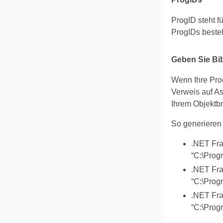
ProgID steht f
ProgIDs beste
Geben Sie Bib
Wenn Ihre Prog
Verweis auf A
Ihrem Objektb
So generieren 
.NET Fra
“C:\Prog
.NET Fra
“C:\Prog
.NET Fra
“C:\Prog