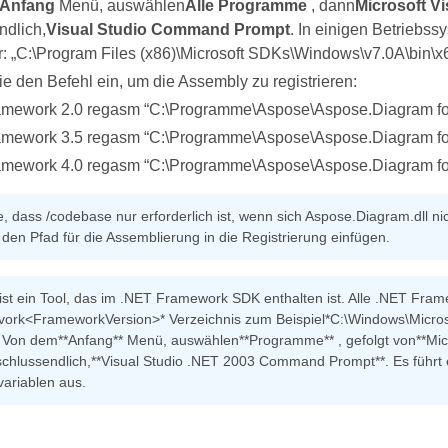
Anfang
Menü, auswählen
Alle Programme
, dann
Microsoft Vi
ndlich,
Visual Studio Command Prompt
. In einigen Betriebss
r: „C:\Program Files (x86)\Microsoft SDKs\Windows\v7.0A\bin\x
e den Befehl ein, um die Assembly zu registrieren:
mework 2.0 regasm “C:\Programme\Aspose\Aspose.Diagram for 
mework 3.5 regasm “C:\Programme\Aspose\Aspose.Diagram for 
mework 4.0 regasm “C:\Programme\Aspose\Aspose.Diagram for 
, dass /codebase nur erforderlich ist, wenn sich Aspose.Diagram.dll 
den Pfad für die Assemblierung in die Registrierung einfügen.
st ein Tool, das im .NET Framework SDK enthalten ist. Alle .NET Frame
ork<FrameworkVersion>* Verzeichnis zum Beispiel*C:\Windows\Microso
 Von dem**Anfang** Menü, auswählen**Programme** , gefolgt von**Micro
schlussendlich,**Visual Studio .NET 2003 Command Prompt**. Es führt e
riablen aus.