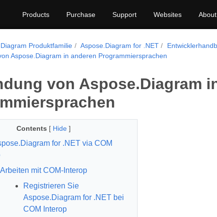
Products
Purchase
Support
Websites
About
Diagram Produktfamilie
Aspose.Diagram for .NET
Entwicklerhand
on Aspose.Diagram in anderen Programmiersprachen
dung von Aspose.Diagram i
ammiersprachen
Contents
[
Hide
]
pose.Diagram for .NET via COM
p
Arbeiten mit COM-Interop
Registrieren Sie
Aspose.Diagram for .NET bei
COM Interop