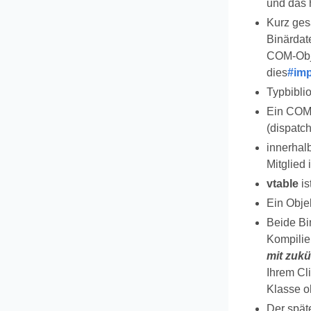
und das 
Kurz gesa
Binärdat
COM-Objek
dies
#imp
Typbiblio
Ein COM-
(dispatch
innerhal
Mitglied 
vtable
is
Ein Objek
Beide Bi
Kompilie
mit zukü
Ihrem Cli
Klasse o
Der spät