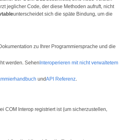
zt jeglicher Code, der diese Methoden aufruft, nicht
vtable
unterscheidet sich die späte Bindung, um die
Dokumentation zu Ihrer Programmiersprache und die
cht werden. Sehen
Interoperieren mit nicht verwaltetem
ammierhandbuch
und
API Referenz
.
 COM Interop registriert ist (um sicherzustellen,