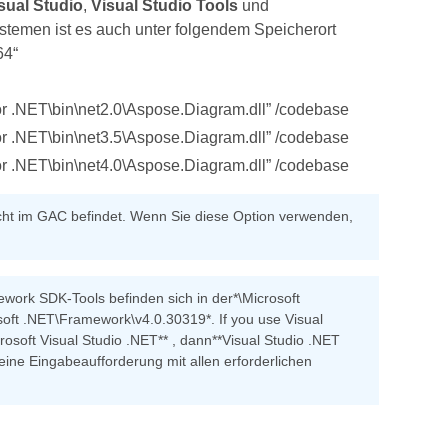
sual Studio
,
Visual Studio Tools
und
ystemen ist es auch unter folgendem Speicherort
64“
.NET\bin\net2.0\Aspose.Diagram.dll” /codebase
.NET\bin\net3.5\Aspose.Diagram.dll” /codebase
.NET\bin\net4.0\Aspose.Diagram.dll” /codebase
nicht im GAC befindet. Wenn Sie diese Option verwenden,
work SDK-Tools befinden sich in der*\Microsoft
ft .NET\Framework\v4.0.30319*. If you use Visual
soft Visual Studio .NET** , dann**Visual Studio .NET
ine Eingabeaufforderung mit allen erforderlichen