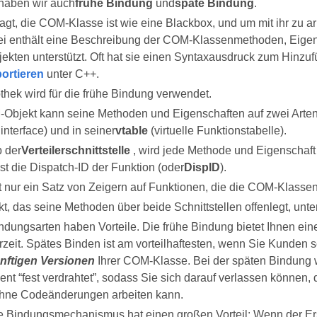
haben wir auch
frühe Bindung
und
späte Bindung
.
gt, die COM-Klasse ist wie eine Blackbox, und um mit ihr zu arb
ei enthält eine Beschreibung der COM-Klassenmethoden, Eigens
ten unterstützt. Oft hat sie einen Syntaxausdruck zum Hinzufüg
ortieren
unter C++.
thek wird für die frühe Bindung verwendet.
Objekt kann seine Methoden und Eigenschaften auf zwei Arten 
interface) und in seiner
vtable
(virtuelle Funktionstabelle).
b der
Verteilerschnittstelle
, wird jede Methode und Eigenschaft d
ist die Dispatch-ID der Funktion (oder
DispID
).
t nur ein Satz von Zeigern auf Funktionen, die die COM-Klassensc
t, das seine Methoden über beide Schnittstellen offenlegt, unter
ndungsarten haben Vorteile. Die frühe Bindung bietet Ihnen ein
rzeit. Spätes Binden ist am vorteilhaftesten, wenn Sie Kunden s
nftigen Versionen
Ihrer COM-Klasse. Bei der späten Bindung w
ent “fest verdrahtet”, sodass Sie sich darauf verlassen können,
hne Codeänderungen arbeiten kann.
e Bindungsmechanismus hat einen großen Vorteil: Wenn der Ers