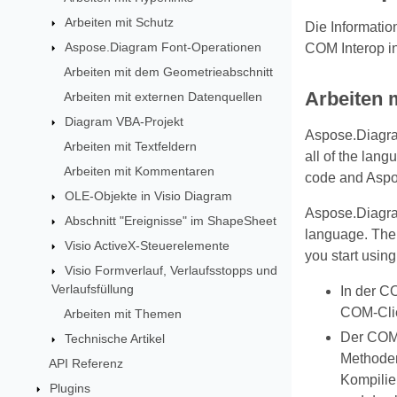
Arbeiten mit Schutz
Die Informati
Aspose.Diagram Font-Operationen
COM Interop i
Arbeiten mit dem Geometrieabschnitt
Arbeiten 
Arbeiten mit externen Datenquellen
Diagram VBA-Projekt
Aspose.Diagram
Arbeiten mit Textfeldern
all of the lan
Arbeiten mit Kommentaren
code and Aspos
OLE-Objekte in Visio Diagram
Aspose.Diagra
Abschnitt "Ereignisse" im ShapeSheet
language. Ther
Visio ActiveX-Steuerelemente
you start usin
Visio Formverlauf, Verlaufsstopps und
Verlaufsfüllung
In der C
COM-Clie
Arbeiten mit Themen
Der COM-
Technische Artikel
Methoden
API Referenz
Kompilie
Plugins