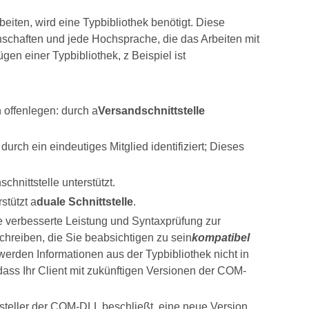
eiten, wird eine Typbibliothek benötigt. Diese
chaften und jede Hochsprache, die das Arbeiten mit
en einer Typbibliothek, z Beispiel ist
offenlegen: durch a
Versandschnittstelle
urch ein eindeutiges Mitglied identifiziert; Dieses
hnittstelle unterstützt.
stützt a
duale Schnittstelle
.
e verbesserte Leistung und Syntaxprüfung zur
chreiben, die Sie beabsichtigen zu sein
kompatibel
erden Informationen aus der Typbibliothek nicht in
 dass Ihr Client mit zukünftigen Versionen der COM-
teller der COM-DLL beschließt, eine neue Version