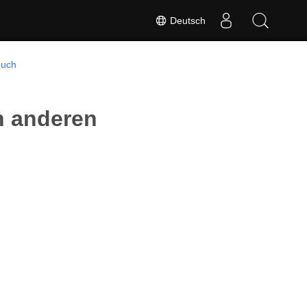
Deutsch
buch
n anderen