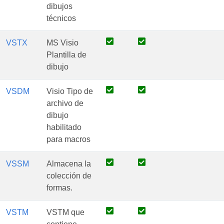
dibujos
técnicos
VSTX
MS Visio
Plantilla de
dibujo
VSDM
Visio Tipo de
archivo de
dibujo
habilitado
para macros
VSSM
Almacena la
colección de
formas.
VSTM
VSTM que