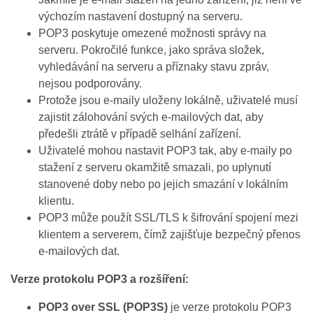
výchozím nastavení dostupný na serveru.
POP3 poskytuje omezené možnosti správy na
serveru. Pokročilé funkce, jako správa složek,
vyhledávání na serveru a příznaky stavu zpráv,
nejsou podporovány.
Protože jsou e‑maily uloženy lokálně, uživatelé musí
zajistit zálohování svých e‑mailových dat, aby
předešli ztrátě v případě selhání zařízení.
Uživatelé mohou nastavit POP3 tak, aby e‑maily po
stažení z serveru okamžitě smazali, po uplynutí
stanovené doby nebo po jejich smazání v lokálním
klientu.
POP3 může použít SSL/TLS k šifrování spojení mezi
klientem a serverem, čímž zajišťuje bezpečný přenos
e‑mailových dat.
Verze protokolu POP3 a rozšíření:
POP3 over SSL (POP3S)
je verze protokolu POP3