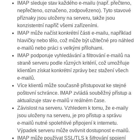
IMAP sleduje stav každého e‑mailu (např. přečteno,
nepřečteno, označeno, zodpovězeno). Tyto stavové
příznaky jsou uloženy na serveru, takže jsou
konzistentní napříč všemi zařízeními.
IMAP může načíst konkrétní části e‑mailu, například
hlavičky nebo tělo, což může být užitečné pro náhled
e‑mailů nebo práci s velkými přílohami.
IMAP podporuje vyhledávání a filtrování e‑mailů na
straně serveru podle různých kritérií, což umožňuje
klientům získat konkrétní zprávy bez stažení všech
e‑mailů.
Více klientů může současně přistupovat ke stejné
poštovní schránce. IMAP zvládá souběžný přístup a
aktualizuje stav e‑mailů v reálném čase.
Závislost na serveru. Vzhledem k tomu, že e‑maily
jsou uloženy na serveru, je pro přístup a správu
e‑mailů nutné spolehlivé připojení k internetu.
Výpadek serveru může ovlivnit dostupnost e‑mailů.
IMAP může používat SSL/TLS k šifrování spojení