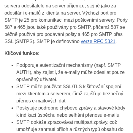
serveru odesílatele na server příjemce, stejně jako za
odesílání e‑mailů z klienta na server. Výchozí port pro
SMTP je 25 pro komunikaci mezi poštovními servery. Porty
587 a 465 jsou také používány pro SMTP, přičemž 587 se
běžně používá pro podávání pošty a 465 pro SMTP přes
SSL (SMTPS). SMTP je definováno
verze RFC 5321
.
Klíčové funkce:
Podporuje autentizační mechanismy (např. SMTP
AUTH), aby zajistil, že e‑maily může odesílat pouze
oprávněný uživatel.
SMTP může používat SSL/TLS k šifrování spojení
mezi klientem a serverem, čímž zajišťuje bezpečný
přenos e‑mailových dat.
Poskytuje podrobné chybové zprávy a stavové kódy
k indikaci úspěchu nebo selhání přenosu e‑mailu.
SMTP dokáže zpracovávat multipart zprávy, což
umožňuje zahrnutí příloh a různých typů obsahu do