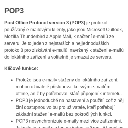
POP3
Post Office Protocol version 3 (POP3)
je protokol
používaný e‑mailovými klienty, jako jsou Microsoft Outlook,
Mozilla Thunderbird a Apple Mail, k načtení e‑mailů ze
serveru. Je to jeden z nejstarších a nejjednodušších
protokolů pro získávání e‑mailů, navržený k stažení e‑mailů
do lokálního zařízení a volitelně je smazat ze serveru.
Klíčové funkce:
Protože jsou e‑maily staženy do lokálního zařízení,
mohou uživatelé přistupovat ke svým e‑mailům
offline, aniž by potřebovali stálé připojení k internetu.
POP3 je jednoduché na nastavení a použití, což z něj
činí dostupnou volbu pro uživatele, kteří potřebují
základní stažení e‑mailů bez pokročilých funkcí.
POP3 nesynchronizuje e‑maily mezi více zařízeními.
Jakmile je e‑mail stažen na jedno zařízení, již není ve