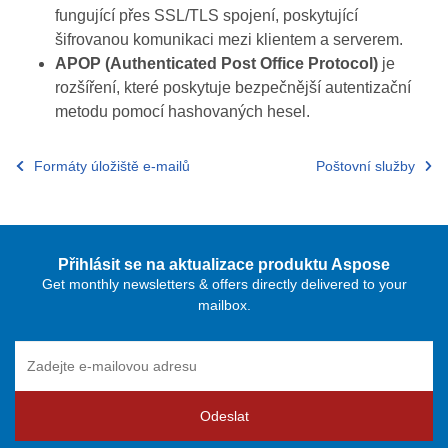
fungující přes SSL/TLS spojení, poskytující
šifrovanou komunikaci mezi klientem a serverem.
APOP (Authenticated Post Office Protocol)
je
rozšíření, které poskytuje bezpečnější autentizační
metodu pomocí hashovaných hesel.
Formáty úložiště e‑mailů
Poštovní služby
Přihlásit se na aktualizace produktu Aspose
Get monthly newsletters & offers directly delivered to your
mailbox.
Odeslat