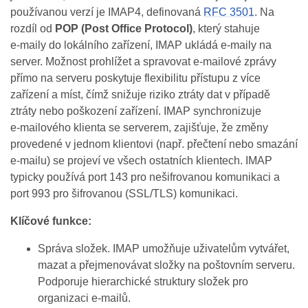
používanou verzí je IMAP4, definovaná
RFC 3501
. Na
rozdíl od
POP (Post Office Protocol)
, který stahuje
e‑maily do lokálního zařízení, IMAP ukládá e‑maily na
server. Možnost prohlížet a spravovat e‑mailové zprávy
přímo na serveru poskytuje flexibilitu přístupu z více
zařízení a míst, čímž snižuje riziko ztráty dat v případě
ztráty nebo poškození zařízení. IMAP synchronizuje
e‑mailového klienta se serverem, zajišťuje, že změny
provedené v jednom klientovi (např. přečtení nebo smazání
e‑mailu) se projeví ve všech ostatních klientech. IMAP
typicky používá port 143 pro nešifrovanou komunikaci a
port 993 pro šifrovanou (SSL/TLS) komunikaci.
Klíčové funkce:
Správa složek. IMAP umožňuje uživatelům vytvářet,
mazat a přejmenovávat složky na poštovním serveru.
Podporuje hierarchické struktury složek pro
organizaci e‑mailů.