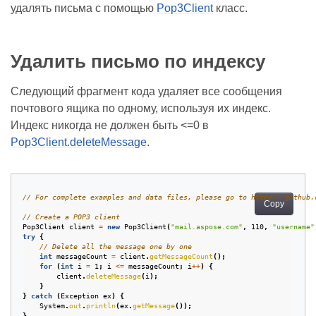
удалять письма с помощью
Pop3Client
класс.
Удалить письмо по индексу
Следующий фрагмент кода удаляет все сообщения
почтового ящика по одному, используя их индекс.
Индекс никогда не должен быть <=0 в
Pop3Client.deleteMessage
.
// For complete examples and data files, please go to https://github.
Copy
// Create a POP3 client
Pop3Client
client
=
new
Pop3Client
(
"mail.aspose.com"
,
110
,
"username"
try
{
// Delete all the message one by one
int
messageCount
=
client
.
getMessageCount
();
for
(
int
i
=
1
;
i
<=
messageCount
;
i
++
)
{
client
.
deleteMessage
(
i
);
}
}
catch
(
Exception
ex
)
{
System
.
out
.
println
(
ex
.
getMessage
());
}