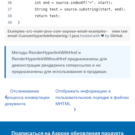
Examples-src-main-java-com-aspose-email-examples-
view raw
email-CustomHyperlinkRendering-1.java
hosted with ❤ by
GitHub
Методы RenderHyperlinkWithHref и
RenderHyperlinkWithoutHref предназначены для
демонстрации рендеринга гиперссылок и не
предназначены для использования в продакшн.
Отслеживание
Отображать информацию в
процесса конвертации
пользовательском порядке в файлах
документа
MHTML
Подписаться на Aspose обновления продукта