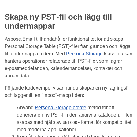
Skapa ny PST‑fil och lägg till
undermappar
Aspose.Email tillhandahåller funktionalitet för att skapa
Personal Storage Table (PST)-filer från grunden och lägga
till undermappar i dem. Med
PersonalStorage
klass, du kan
hantera operationer relaterade till PST‑filer, som lagrar
e‑postmeddelanden, kalenderhändelser, kontakter och
annan data.
Följande kodexempel visar hur du skapar en ny lagringsfil
och lägger till en "Inbox"‑mapp i den:
Använd
PersonalStorage.create
metod för att
generera en ny PST‑fil i den angivna katalogen. Filen
skapas med hjälp av
format för kompatibilitet
UNICODE
med moderna applikationer.
Kom åt rotmappen i PST‑filen och lägg till en ny