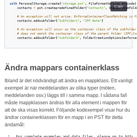
with
PersonalStorage
.
create
(
"storage.pst"
,
FileFormatVersion
.
Unicode
)
Copy
contacts
=
pst
.
createpredefinedfolder
(
"Contacts"
,
StandardIpmFold
# An exception will not arise. EnforceContainerClassMatching is F
contacts
.
addsubfolder
(
"Subfolder1"
,
"IPF.Note"
)
# An exception will occur as the container class of the subfolder
# does not match the container class of the parent folder (IPF.Co
contacts
.
addsubfolder
(
"Subfolder3"
,
FolderCreationOptions
(
enforce
Ändra mappars containerklass
Ibland är det nödvändigt att ändra en mappklass. Ett vanligt
exempel är när meddelanden av olika typer (möten,
meddelanden osv.) läggs till i samma mapp. I sådana fall
måste mappklassen ändras för alla element i mappen för
att de ska visas korrekt. Följande kodexempel visar hur du
ändrar containerklassen för en mapp i en PST för detta
ändamål:
For complete examples and data files, please go to https