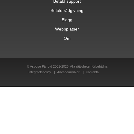
Betald support
Betald rådgivning
Blogg
Webbplatser
Om
© Aspose Pty Ltd 2001-2026. Alla rättigheter förbehållna
Integritetspolicy
Användarvillkor
Kontakta