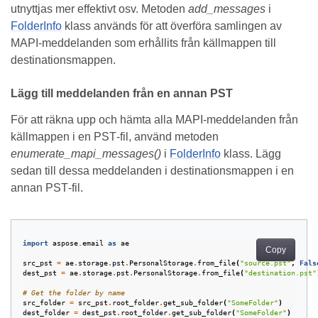
utnyttjas mer effektivt osv. Metoden
add_messages
i
FolderInfo
klass används för att överföra samlingen av
MAPI‑meddelanden som erhållits från källmappen till
destinationsmappen.
Lägg till meddelanden från en annan PST
För att räkna upp och hämta alla MAPI‑meddelanden från
källmappen i en PST‑fil, använd metoden
enumerate_mapi_messages()
i
FolderInfo
klass. Lägg
sedan till dessa meddelanden i destinationsmappen i en
annan PST‑fil.
import
aspose.email
as
ae
Copy
src_pst
=
ae
.
storage
.
pst
.
PersonalStorage
.
from_file
(
"source.pst"
,
Fals
dest_pst
=
ae
.
storage
.
pst
.
PersonalStorage
.
from_file
(
"destination.pst"
# Get the folder by name
src_folder
=
src_pst
.
root_folder
.
get_sub_folder
(
"SomeFolder"
)
dest_folder
=
dest_pst
.
root_folder
.
get_sub_folder
(
"SomeFolder"
)