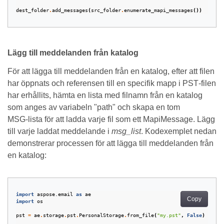
dest_folder
.
add_messages
(
src_folder
.
enumerate_mapi_messages
())
Lägg till meddelanden från katalog
För att lägga till meddelanden från en katalog, efter att filen
har öppnats och referensen till en specifik mapp i PST‑filen
har erhållits, hämta en lista med filnamn från en katalog
som anges av variabeln "path" och skapa en tom
MSG‑lista för att ladda varje fil som ett MapiMessage. Lägg
till varje laddat meddelande i
msg_list
. Kodexemplet nedan
demonstrerar processen för att lägga till meddelanden från
en katalog:
import
aspose.email
as
ae
Copy
import
os
pst
=
ae
.
storage
.
pst
.
PersonalStorage
.
from_file
(
"my.pst"
,
False
)