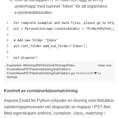
undermapp med namnet "Inbox" för att organisera
e‑postmeddelanden.
For complete examples and data files, please go to https
pst = PersonalStorage.create(dataDir + "PstWithPython_ou
# Add new folder "Inbox"
pst.root_folder.add_sub_folder("Inbox");
pst.dispose()
Examples-WorkingWithOutlookStorageFiles-
view raw
CreateNewPSTFileAndAddingSubfolders-
CreateNewPSTFileAndAddingSubfolders.py
hosted with ❤ by
GitHub
Kontroll av containerklassmatchning
Aspose.Email för Python erbjuder en lösning som förbättrar
valideringsprocessen vid skapande av mappar i PST‑filer.
Med egenskapen
enforce_container_class_matching
i