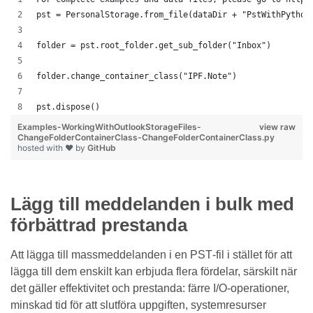
pst = PersonalStorage.from_file(dataDir + "PstWithPython
folder = pst.root_folder.get_sub_folder("Inbox")
folder.change_container_class("IPF.Note")
pst.dispose()
Examples-WorkingWithOutlookStorageFiles-
view raw
ChangeFolderContainerClass-ChangeFolderContainerClass.py
hosted with ❤ by
GitHub
Lägg till meddelanden i bulk med
förbättrad prestanda
Att lägga till massmeddelanden i en PST‑fil i stället för att
lägga till dem enskilt kan erbjuda flera fördelar, särskilt när
det gäller effektivitet och prestanda: färre I/O‑operationer,
minskad tid för att slutföra uppgiften, systemresurser