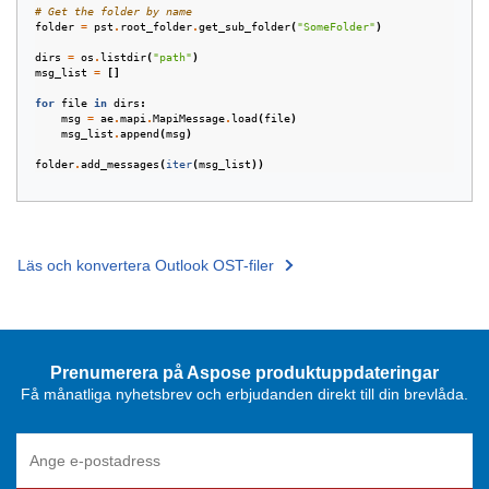
# Get the folder by name
folder
=
pst
.
root_folder
.
get_sub_folder
(
"SomeFolder"
)
dirs
=
os
.
listdir
(
"path"
)
msg_list
=
[]
for
file
in
dirs
:
msg
=
ae
.
mapi
.
MapiMessage
.
load
(
file
)
msg_list
.
append
(
msg
)
folder
.
add_messages
(
iter
(
msg_list
))
Läs och konvertera Outlook OST-filer
Prenumerera på Aspose produktuppdateringar
Få månatliga nyhetsbrev och erbjudanden direkt till din brevlåda.