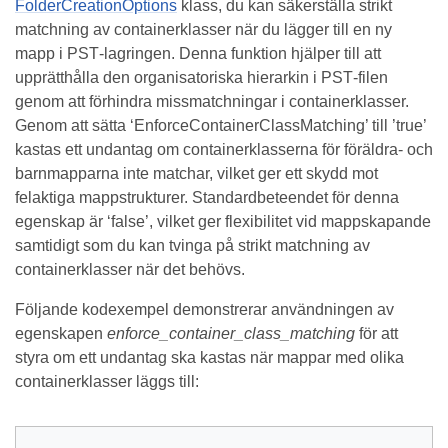
FolderCreationOptions
klass, du kan säkerställa strikt
matchning av containerklasser när du lägger till en ny
mapp i PST‑lagringen. Denna funktion hjälper till att
upprätthålla den organisatoriska hierarkin i PST‑filen
genom att förhindra missmatchningar i containerklasser.
Genom att sätta ‘EnforceContainerClassMatching’ till ’true’
kastas ett undantag om containerklasserna för föräldra- och
barnmapparna inte matchar, vilket ger ett skydd mot
felaktiga mappstrukturer. Standardbeteendet för denna
egenskap är ‘false’, vilket ger flexibilitet vid mappskapande
samtidigt som du kan tvinga på strikt matchning av
containerklasser när det behövs.
Följande kodexempel demonstrerar användningen av
egenskapen
enforce_container_class_matching
för att
styra om ett undantag ska kastas när mappar med olika
containerklasser läggs till: