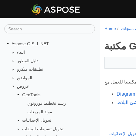
Home
Aspose.GIS لـ .NET
البدء
دليل المطور
تطبيقات ميكرو
المواضيع
عروض
GeoTools
شئ البلاط
رسم تخطيط فورونوي
مولد المربعات
تحويل الإحداثيات
تحويل تنسيقات الملفات
ويل الإحداثيات