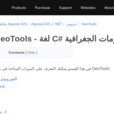
Products
Purchase
Support
Websites
About
GeoTools
عروض
Aspose.GIS لـ .NET
عائلة منتجات Aspose.GIS
# لنظم المعلومات الجغرافية
Contents
[
Hide
]
في هذا القسم يمكنك التعرف على الميزات المتاحة في مكتبتنا للعمل مع GeoTools:
Diagram الفورونوي
مُن
تح