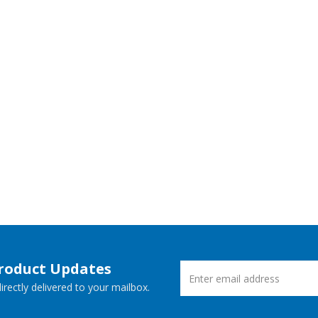
Product Updates
rectly delivered to your mailbox.