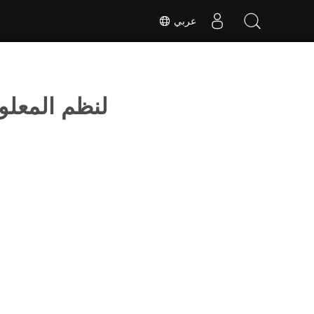
عربي
مكتبة GeoTools - لغة C