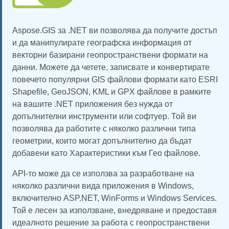
Aspose.GIS за .NET ви позволява да получите достъп
и да манипулирате географска информация от
векторни базирани геопространствени формати на
данни. Можете да четете, записвате и конвертирате
повечето популярни GIS файлови формати като ESRI
Shapefile, GeoJSON, KML и GPX файлове в рамките
на вашите .NET приложения без нужда от
допълнителни инструменти или софтуер. Той ви
позволява да работите с няколко различни типа
геометрии, които могат допълнително да бъдат
добавени като Характеристики към Гео файлове.
API-то може да се използва за разработване на
няколко различни вида приложения в Windows,
включително ASP.NET, WinForms и Windows Services.
Той е лесен за използване, внедряване и предоставя
идеалното решение за работа с геопространствени