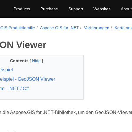
Products
Purchase
Support
Websites
About
GIS Produktfamilie
Aspose.GIS für .NET
Vorführungen
Karte an
ON Viewer
Contents
[
Hide
]
eispiel
eispiel - GeoJSON Viewer
orm - .NET / C#
 die Aspose.GIS for .NET-Bibliothek, um den GeoJSON-Viewer