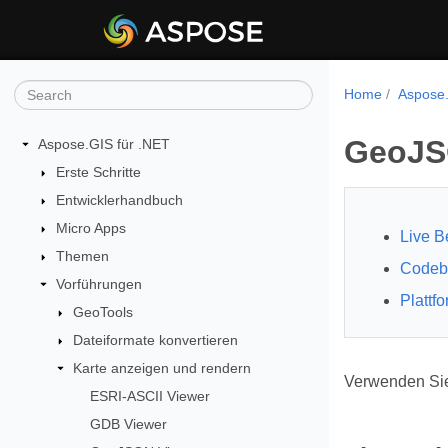
Home
Aspose.
GeoJS
Aspose.GIS für .NET
Erste Schritte
Entwicklerhandbuch
Micro Apps
Live B
Themen
Codeb
Vorführungen
Plattf
GeoTools
Dateiformate konvertieren
Karte anzeigen und rendern
Verwenden Sie
ESRI-ASCII Viewer
GDB Viewer