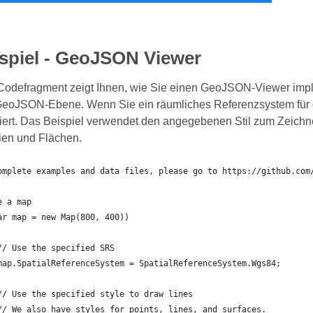
spiel - GeoJSON Viewer
odefragment zeigt Ihnen, wie Sie einen GeoJSON-Viewer implem
r GeoJSON-Ebene. Wenn Sie ein räumliches Referenzsystem für 
iert. Das Beispiel verwendet den angegebenen Stil zum Zeichnen
nien und Flächen.
omplete examples and data files, please go to https://github.com
e a map
ar map = new Map(800, 400))
	// Use the specified SRS
	map.SpatialReferenceSystem = SpatialReferenceSystem.Wgs84;
	// Use the specified style to draw lines
	// We also have styles for points, lines, and surfaces.