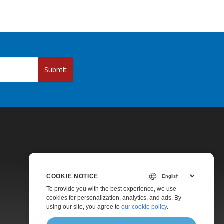
Submit
COOKIE NOTICE
Pricing
To provide you with the best experience, we use
cookies for personalization, analytics, and ads. By
Paid Support
using our site, you agree to
our cookie policy
.
About