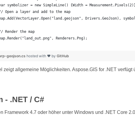
	var symbolizer = new SimpleLine() {Width = Measurement.Pixels(2)
	// Open a layer and add to the map
	map.Add(VectorLayer.Open("land.geojson", Drivers.GeoJson), symbo
	// Render the map
	map.Render("land_out.png", Renderers.Png);
rp-geojson.cs
hosted with ❤ by
GitHub
l zeigt allgemeine Möglichkeiten. Aspose.GIS for .NET verfüg
m - .NET / C#
zen Framework 4.7 oder höher unter Windows und .NET Core 2.0