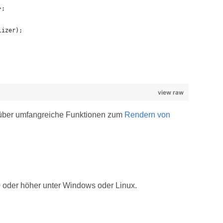
};
lizer);
view raw
t über umfangreiche Funktionen zum
Rendern von
 oder höher unter Windows oder Linux.