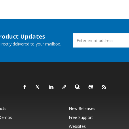
Product Updates
rectly delivered to your mailbox.
ucts
New Releases
 Demos
Free Support
Websites