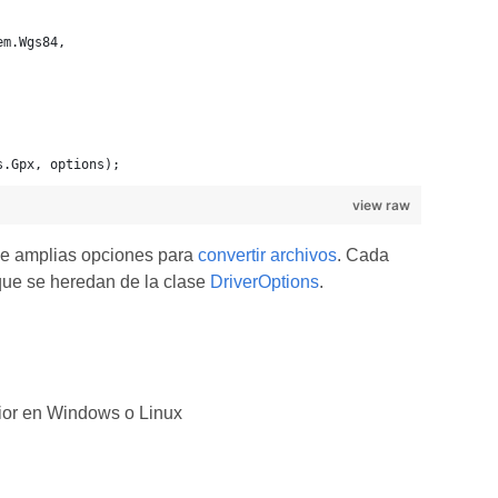
em.Wgs84,
s.Gpx, options);
view raw
ne amplias opciones para
convertir archivos
. Cada
 que se heredan de la clase
DriverOptions
.
ior en Windows o Linux