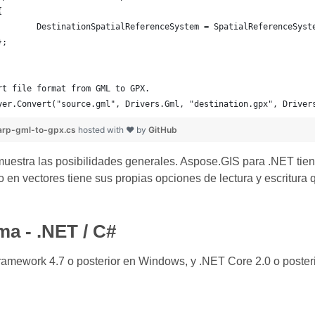
{
		DestinationSpatialReferenceSystem = SpatialReferenceSyst
	};
rt file format from GML to GPX.
yer.Convert("source.gml", Drivers.Gml, "destination.gpx", Driver
rp-gml-to-gpx.cs
hosted with ❤ by
GitHub
uestra las posibilidades generales. Aspose.GIS para .NET tie
 en vectores tiene sus propias opciones de lectura y escritura
ma - .NET / C#
amework 4.7 o posterior en Windows, y .NET Core 2.0 o poster