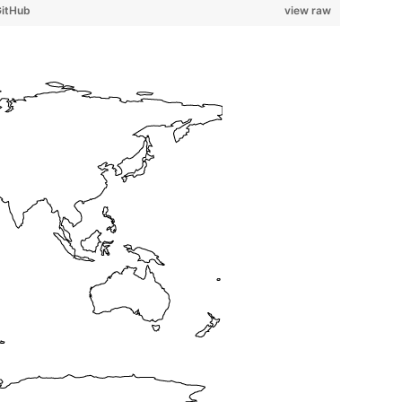
itHub
view raw