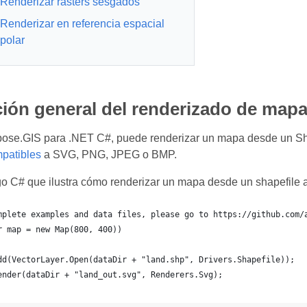
Renderizar rásters sesgados
Renderizar en referencia espacial
polar
ión general del renderizado de map
pose.GIS para .NET C#, puede renderizar un mapa desde un S
patibles
a SVG, PNG, JPEG o BMP.
o C# que ilustra cómo renderizar un mapa desde un shapefile 
mplete examples and data files, please go to https://github.com/
r map = new Map(800, 400))
dd(VectorLayer.Open(dataDir + "land.shp", Drivers.Shapefile));
ender(dataDir + "land_out.svg", Renderers.Svg);