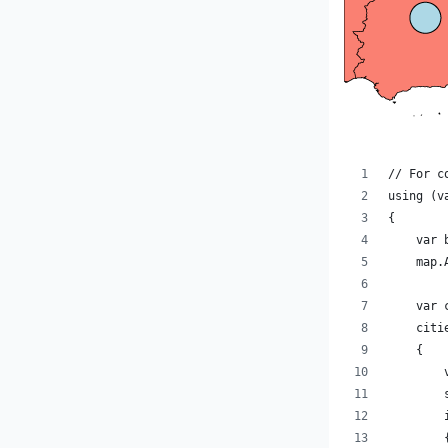
// For c
using (v
{
    var 
    map.
    var 
    citi
    {
        
        
        
        