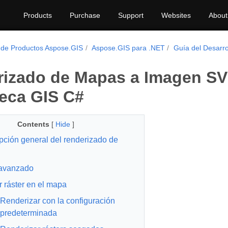
Products
Purchase
Support
Websites
About
 de Productos Aspose.GIS
Aspose.GIS para .NET
Guía del Desarro
izado de Mapas a Imagen SV
teca GIS C#
Contents
[
Hide
]
pción general del renderizado de
 avanzado
r ráster en el mapa
Renderizar con la configuración
predeterminada