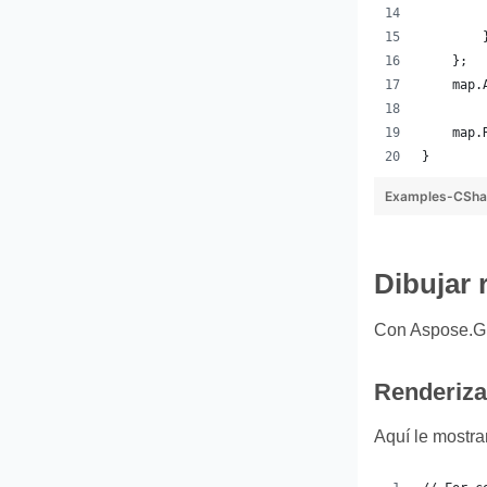
        
        
    };
    map.
    map.
}
Examples-CSha
Dibujar 
Con Aspose.GI
Renderiza
Aquí le mostr