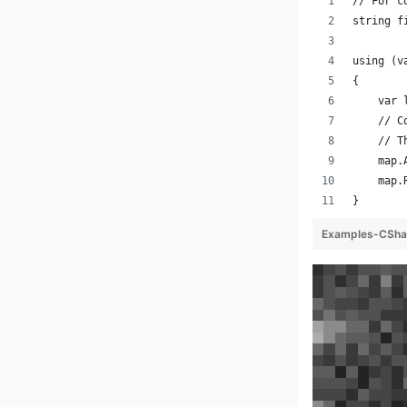
// For c
string f
using (v
{
    var 
    // C
    // T
    map.
    map.
}
Examples-CShar