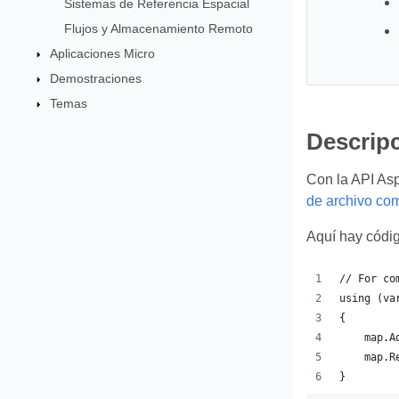
Sistemas de Referencia Espacial
Flujos y Almacenamiento Remoto
Aplicaciones Micro
Demostraciones
Temas
Descripc
Con la API As
de archivo com
Aquí hay códig
// For co
using (va
{
    map.A
    map.R
}