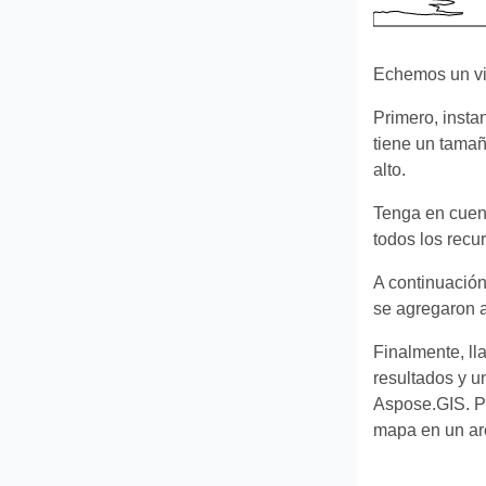
Echemos un vi
Primero, inst
tiene un tamañ
alto.
Tenga en cuent
todos los recu
A continuación
se agregaron a
Finalmente, l
resultados y u
Aspose.GIS. Po
mapa en un a