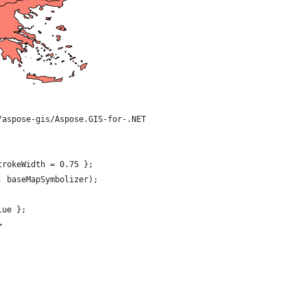
/aspose-gis/Aspose.GIS-for-.NET
trokeWidth = 0.75 };
, baseMapSymbolizer);
lue };
>