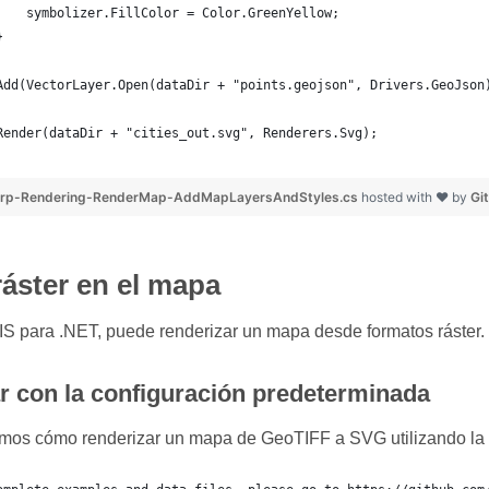
    symbolizer.FillColor = Color.GreenYellow;
}
Add(VectorLayer.Open(dataDir + "points.geojson", Drivers.GeoJson
Render(dataDir + "cities_out.svg", Renderers.Svg);
rp-Rendering-RenderMap-AddMapLayersAndStyles.cs
hosted with ❤ by
Gi
ráster en el mapa
S para .NET, puede renderizar un mapa desde formatos ráster.
r con la configuración predeterminada
amos cómo renderizar un mapa de GeoTIFF a SVG utilizando la 