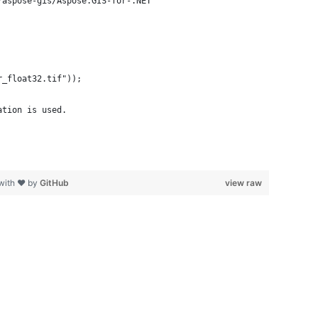
/aspose-gis/Aspose.GIS-for-.NET
r_float32.tif"));
ation is used.
with ❤ by
GitHub
view raw