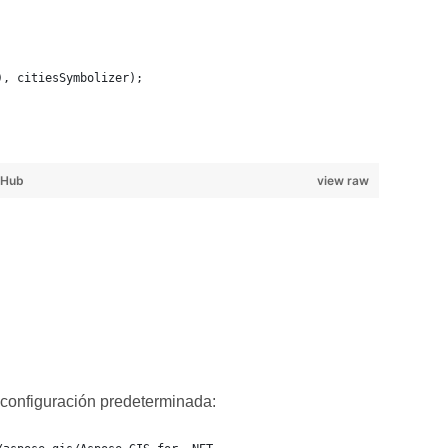
), citiesSymbolizer);
tHub
view raw
configuración predeterminada: