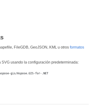
as
hapefile, FileGDB, GeoJSON, KML u otros
formatos
a SVG usando la configuración predeterminada:
aspose-gis/Aspose.GIS-for-.NET