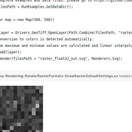
omplete examples and data files, please go to https://github.com
ilesPath = RunExamples.GetDataDir();
ar map = new Map(500, 500))
layer = Drivers.GeoTiff.OpenLayer(Path.Combine(filesPath, "raste
onversion to colors is detected automatically.
he maximum and minimum values are calculated and linear interpol
Add(layer);
Render(filesPath + "raster_float32_out.svg", Renderers.Svg);
p-Rendering-RenderRasterFormats-DrawRasterDefaultSettings.cs
hosted 