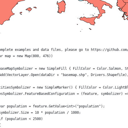
omplete examples and data files, please go to https://github.com
ar map = new Map(800, 476))
baseMapSymbolizer = new SimpleFill { FillColor = Color.Salmon, S
Add(VectorLayer.Open(dataDir + "basemap.shp", Drivers.Shapefile)
citiesSymbolizer = new SimpleMarker() { FillColor = Color.LightB
esSymbolizer.FeatureBasedConfiguration = (feature, symbolizer) =
var population = feature.GetValue<int>("population");
symbolizer.Size = 10 * population / 1000;
if (population < 2500)
{