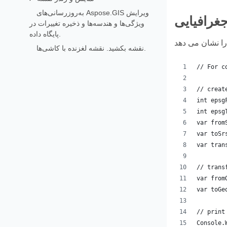
به‌روزرسانی‌های Aspose.GIS ویرایش
غرافیایی
ویژگی‌ها و هندسه‌ها و ذخیره تغییرات در
پایگاه داده.
نقشه بکشید. نقشه لغزنده با کاشی‌ها.
// For c
// creat
int epsg
int epsg
var from
var toSr
var tran
// trans
var from
var toGe
// print
Console.