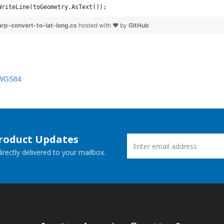
WriteLine(toGeometry.AsText());
p-convert-to-lat-long.cs
hosted with ❤ by
GitHub
مرکاتور به 84
Product Updates
rectly delivered to your mailbox.