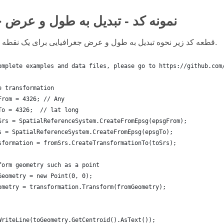
نمونه کد - تبدیل به طول و عرض ج
قطعه کد زیر نحوه تبدیل به طول و عرض جغرافیایی برای یک نقطه را نشان می دهد.
omplete examples and data files, please go to https://github.com
e transformation
From = 4326; // Any
To = 4326;  // lat long
Srs = SpatialReferenceSystem.CreateFromEpsg(epsgFrom);
s = SpatialReferenceSystem.CreateFromEpsg(epsgTo);
sformation = fromSrs.CreateTransformationTo(toSrs);
form geometry such as a point
Geometry = new Point(0, 0);
ometry = transformation.Transform(fromGeometry);
WriteLine(toGeometry.GetCentroid().AsText());