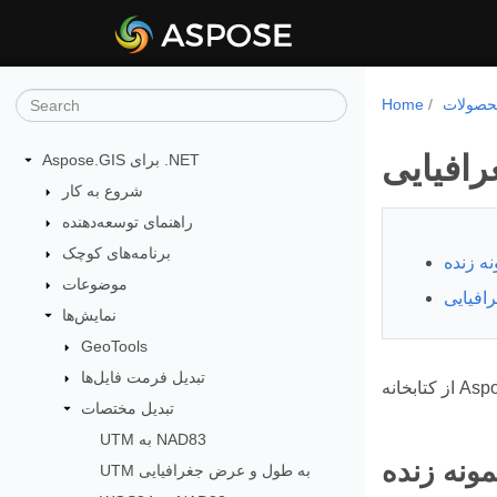
Home
افیایی
Aspose.GIS برای ‎.NET‎
شروع به کار
راهنمای توسعه‌دهنده
برنامه‌های کوچک
نه زنده
موضوعات
افیایی
نمایش‌ها
GeoTools
تبدیل فرمت فایل‌ها
تبدیل مختصات
UTM به NAD83
مونه زنده
UTM به طول و عرض جغرافیایی