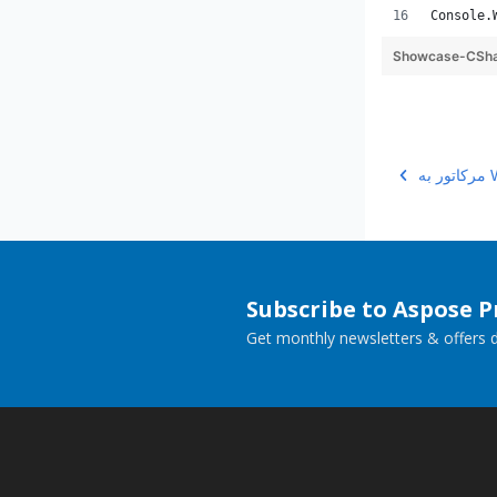
Console.
Showcase-CShar
WGS
Subscribe to Aspose 
Get monthly newsletters & offers di