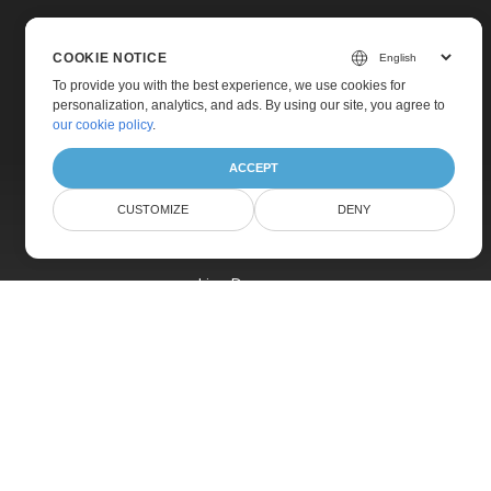
COOKIE NOTICE
To provide you with the best experience, we use cookies for
personalization, analytics, and ads. By using our site, you agree to
Home
our cookie policy
.
Products
ACCEPT
New Releases
CUSTOMIZE
DENY
Pricing
Docs
Live Demos
Free Support
Paid Support
Paid Consulting
Blog
Websites
About