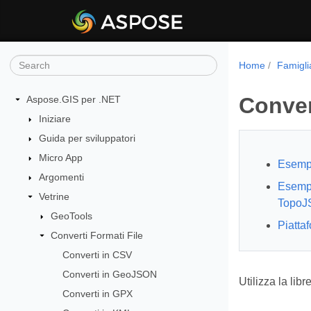
Home
Famigli
Conver
Aspose.GIS per .NET
Iniziare
Guida per sviluppatori
Micro App
Esempi
Argomenti
Esempi
Vetrine
Topo
GeoTools
Piatta
Converti Formati File
Converti in CSV
Converti in GeoJSON
Utilizza la li
Converti in GPX