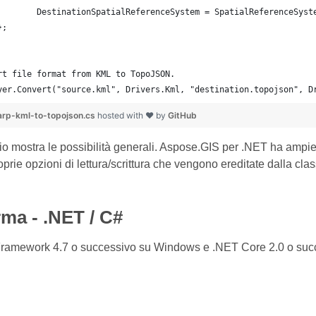
		DestinationSpatialReferenceSystem = SpatialReferenceSyst
	};
rt file format from KML to TopoJSON.
yer.Convert("source.kml", Drivers.Kml, "destination.topojson", D
rp-kml-to-topojson.cs
hosted with ❤ by
GitHub
 mostra le possibilità generali. Aspose.GIS per .NET ha ampie
roprie opzioni di lettura/scrittura che vengono ereditate dalla cla
rma - .NET / C#
ramework 4.7 o successivo su Windows e .NET Core 2.0 o suc