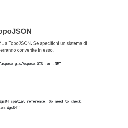
 TopoJSON
ML a TopoJSON. Se specifichi un sistema di
verranno convertite in esso.
/aspose-gis/Aspose.GIS-for-.NET
Wgs84 spatial reference. So need to check.
tem.Wgs84))