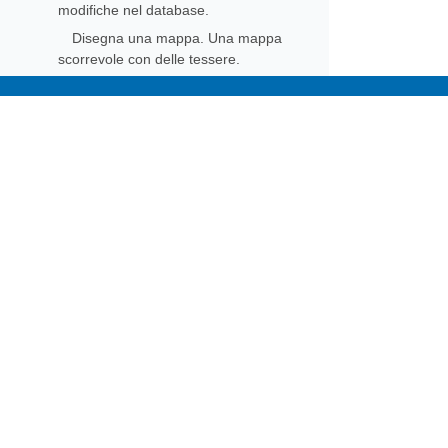
modifiche nel database.
Disegna una mappa. Una mappa
scorrevole con delle tessere.
Subscribe to Aspose 
Get monthly newsletters & offers di
Home
Prod
Docs
Live