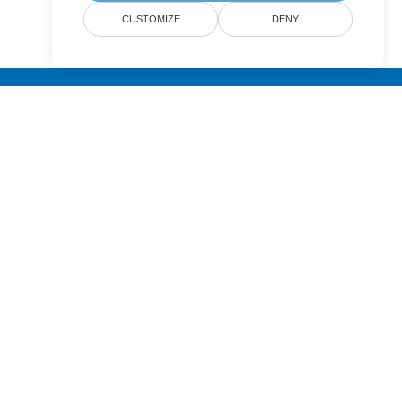
CUSTOMIZE
DENY
Submit
Pricing
Paid Support