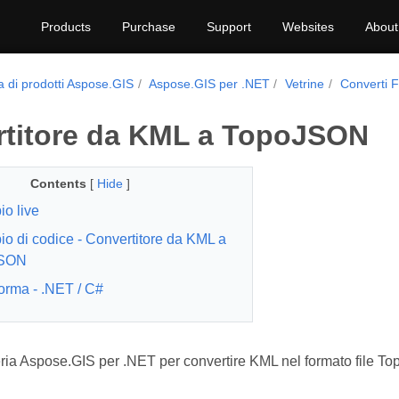
Products
Purchase
Support
Websites
About
a di prodotti Aspose.GIS
Aspose.GIS per .NET
Vetrine
Converti F
titore da KML a TopoJSON
Contents
[
Hide
]
o live
o di codice - Convertitore da KML a
JSON
forma - .NET / C#
breria Aspose.GIS per .NET per convertire KML nel formato file 