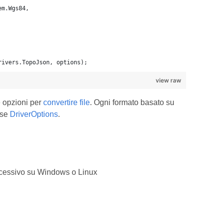
em.Wgs84,
rivers.TopoJson, options);
view raw
 opzioni per
convertire file
. Ogni formato basato su
sse
DriverOptions
.
cessivo su Windows o Linux