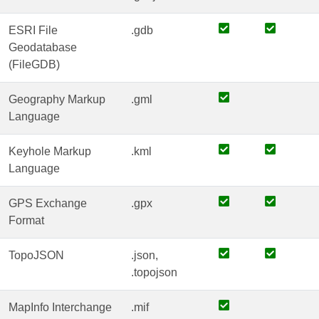
ESRI File
.gdb
Geodatabase
(FileGDB)
Geography Markup
.gml
Language
Keyhole Markup
.kml
Language
GPS Exchange
.gpx
Format
TopoJSON
.json,
.topojson
MapInfo Interchange
.mif