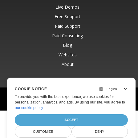
Live Demos
Free Support
Paid Support
Paid Consulting
Blog
Websites
About
COOKIE NOTICE
© Aspose Pty Ltd 2001-2026.
All Rights Reserved.
To provide you with the best experience, we use cookies for
Privacy Policy
Terms of use
Contact
personalization, analytics, and ads. By using our site, you agree to
our cookie policy
.
ACCEPT
CUSTOMIZE
DENY