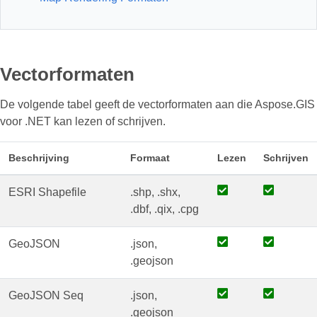
Vectorformaten
De volgende tabel geeft de vectorformaten aan die Aspose.GIS
voor .NET kan lezen of schrijven.
Beschrijving
Formaat
Lezen
Schrijven
ESRI Shapefile
.shp, .shx,
.dbf, .qix, .cpg
GeoJSON
.json,
.geojson
GeoJSON Seq
.json,
.geojson