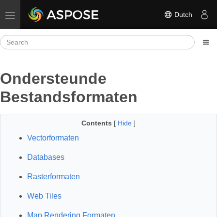
Dutch
Toggle navigation
Ondersteunde
Bestandsformaten
Contents
[
Hide
]
Vectorformaten
Databases
Rasterformaten
Web Tiles
Map Rendering Formaten