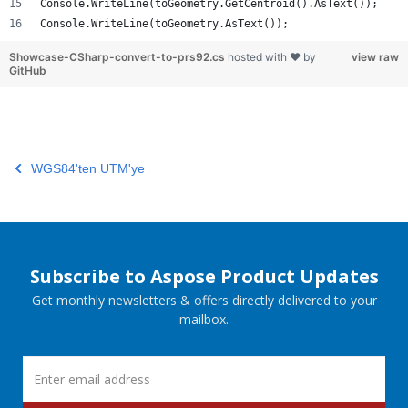
Console.WriteLine(toGeometry.GetCentroid().AsText());
Console.WriteLine(toGeometry.AsText());
Showcase-CSharp-convert-to-prs92.cs
hosted with ❤ by
view raw
GitHub
WGS84'ten UTM'ye
Subscribe to Aspose Product Updates
Get monthly newsletters & offers directly delivered to your
mailbox.