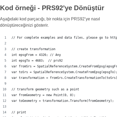
Kod örneği - PRS92’ye Dönüştür
Aşağıdaki kod parçacığı, bir nokta için PRS92’ye nasıl
dönüştüreceğinizi gösterir.
// For complete examples and data files, please go to htt
// create transformation
int epsgFrom = 4326; // Any
int epsgTo = 4683;  // prs92
var fromSrs = SpatialReferenceSystem.CreateFromEpsg(epsgF
var toSrs = SpatialReferenceSystem.CreateFromEpsg(epsgTo)
var transformation = fromSrs.CreateTransformationTo(toSrs
// transform geometry such as a point
var fromGeometry = new Point(0, 0);
var toGeometry = transformation.Transform(fromGeometry);
// print