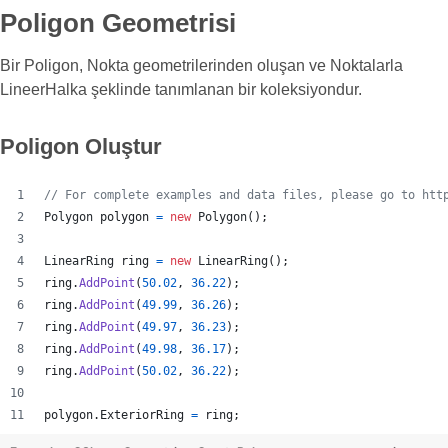
Poligon Geometrisi
Bir Poligon, Nokta geometrilerinden oluşan ve Noktalarla
LineerHalka şeklinde tanımlanan bir koleksiyondur.
Poligon Oluştur
// For complete examples and data files, please go to htt
Polygon
polygon
=
new
Polygon
(
)
;
LinearRing
ring
=
new
LinearRing
(
)
;
ring
.
AddPoint
(
50.02
,
36.22
)
;
ring
.
AddPoint
(
49.99
,
36.26
)
;
ring
.
AddPoint
(
49.97
,
36.23
)
;
ring
.
AddPoint
(
49.98
,
36.17
)
;
ring
.
AddPoint
(
50.02
,
36.22
)
;
polygon
.
ExteriorRing
=
ring
;