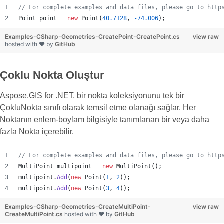
// For complete examples and data files, please go to http
Point
point
=
new
Point
(
40.7128
,
-
74.006
)
;
Examples-CSharp-Geometries-CreatePoint-CreatePoint.cs
view raw
hosted with ❤ by
GitHub
Çoklu Nokta Oluştur
Aspose.GIS for .NET, bir nokta koleksiyonunu tek bir
ÇokluNokta sınıfı olarak temsil etme olanağı sağlar. Her
Noktanın enlem-boylam bilgisiyle tanımlanan bir veya daha
fazla Nokta içerebilir.
// For complete examples and data files, please go to http
MultiPoint
multipoint
=
new
MultiPoint
(
)
;
multipoint
.
Add
(
new
Point
(
1
,
2
)
)
;
multipoint
.
Add
(
new
Point
(
3
,
4
)
)
;
Examples-CSharp-Geometries-CreateMultiPoint-
view raw
CreateMultiPoint.cs
hosted with ❤ by
GitHub