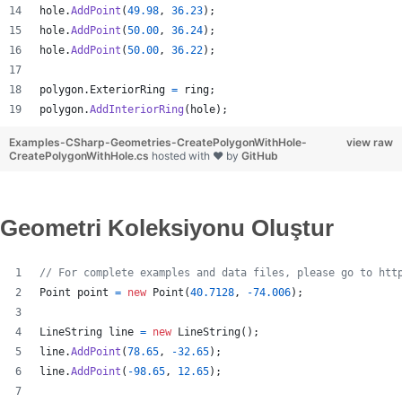
hole
.
AddPoint
(
49.98
,
36.23
)
;
hole
.
AddPoint
(
50.00
,
36.24
)
;
hole
.
AddPoint
(
50.00
,
36.22
)
;
polygon
.
ExteriorRing
=
ring
;
polygon
.
AddInteriorRing
(
hole
)
;
Examples-CSharp-Geometries-CreatePolygonWithHole-
view raw
CreatePolygonWithHole.cs
hosted with ❤ by
GitHub
Geometri Koleksiyonu Oluştur
// For complete examples and data files, please go to htt
Point
point
=
new
Point
(
40.7128
,
-
74.006
)
;
LineString
line
=
new
LineString
(
)
;
line
.
AddPoint
(
78.65
,
-
32.65
)
;
line
.
AddPoint
(
-
98.65
,
12.65
)
;