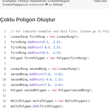
Examples-CSharp-Geometries-CreatePolygon-
view raw
CreatePolygon.cs
hosted with ❤ by
GitHub
Çoklu Poligon Oluştur
// For complete examples and data files, please go to htt
LinearRing
firstRing
=
new
LinearRing
(
)
;
firstRing
.
AddPoint
(
8.5
,
-
2.5
)
;
firstRing
.
AddPoint
(
-
8.5
,
2.5
)
;
firstRing
.
AddPoint
(
8.5
,
-
2.5
)
;
Polygon
firstPolygon
=
new
Polygon
(
firstRing
)
;
LinearRing
secondRing
=
new
LinearRing
(
)
;
secondRing
.
AddPoint
(
7.6
,
-
3.6
)
;
secondRing
.
AddPoint
(
-
9.6
,
1.5
)
;
secondRing
.
AddPoint
(
7.6
,
-
3.6
)
;
Polygon
secondPolygon
=
new
Polygon
(
secondRing
)
;
MultiPolygon
multiPolygon
=
new
MultiPolygon
(
)
;
multiPolygon
.
Add
(
firstPolygon
)
;