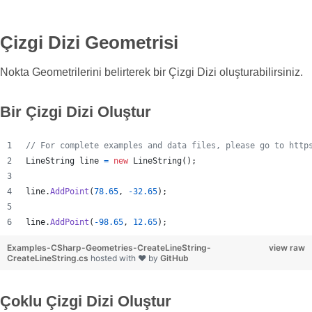
Çizgi Dizi Geometrisi
Nokta Geometrilerini belirterek bir Çizgi Dizi oluşturabilirsiniz.
Bir Çizgi Dizi Oluştur
// For complete examples and data files, please go to http
LineString
line
=
new
LineString
(
)
;
line
.
AddPoint
(
78.65
,
-
32.65
)
;
line
.
AddPoint
(
-
98.65
,
12.65
)
;
Examples-CSharp-Geometries-CreateLineString-
view raw
CreateLineString.cs
hosted with ❤ by
GitHub
Çoklu Çizgi Dizi Oluştur