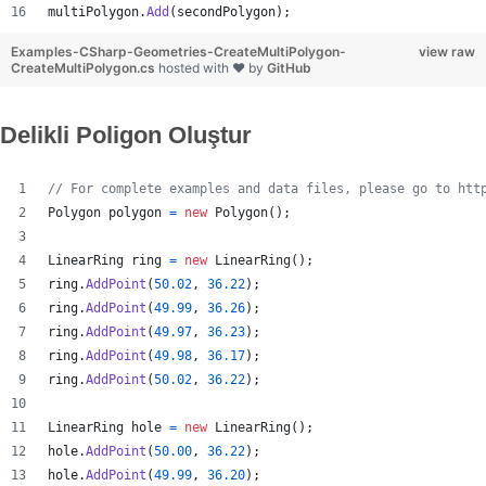
multiPolygon
.
Add
(
secondPolygon
)
;
Examples-CSharp-Geometries-CreateMultiPolygon-
view raw
CreateMultiPolygon.cs
hosted with ❤ by
GitHub
Delikli Poligon Oluştur
// For complete examples and data files, please go to htt
Polygon
polygon
=
new
Polygon
(
)
;
LinearRing
ring
=
new
LinearRing
(
)
;
ring
.
AddPoint
(
50.02
,
36.22
)
;
ring
.
AddPoint
(
49.99
,
36.26
)
;
ring
.
AddPoint
(
49.97
,
36.23
)
;
ring
.
AddPoint
(
49.98
,
36.17
)
;
ring
.
AddPoint
(
50.02
,
36.22
)
;
LinearRing
hole
=
new
LinearRing
(
)
;
hole
.
AddPoint
(
50.00
,
36.22
)
;
hole
.
AddPoint
(
49.99
,
36.20
)
;