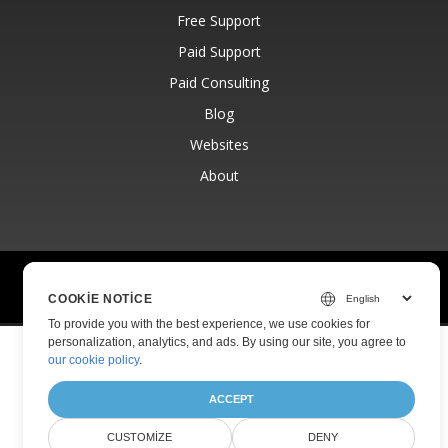
Free Support
Paid Support
Paid Consulting
Blog
Websites
About
© Aspose Pty Ltd 2001-2026.
All Rights Reserved.
Privacy Policy
Terms of use
Contact
COOKIE NOTICE
To provide you with the best experience, we use cookies for
personalization, analytics, and ads. By using our site, you agree to
our cookie policy
.
ACCEPT
CUSTOMIZE
DENY