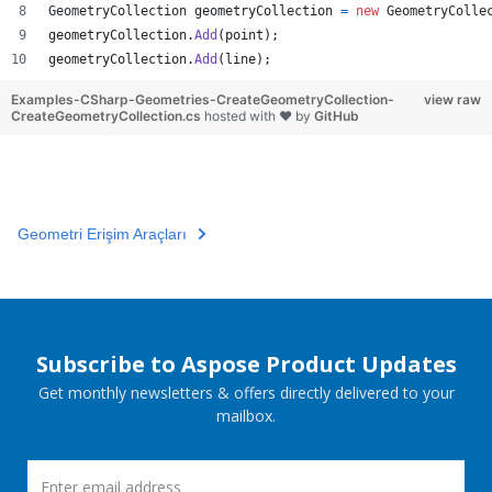
GeometryCollection
geometryCollection
=
new
GeometryColle
geometryCollection
.
Add
(
point
)
;
geometryCollection
.
Add
(
line
)
;
Examples-CSharp-Geometries-CreateGeometryCollection-
view raw
CreateGeometryCollection.cs
hosted with ❤ by
GitHub
Geometri Erişim Araçları
Subscribe to Aspose Product Updates
Get monthly newsletters & offers directly delivered to your
mailbox.