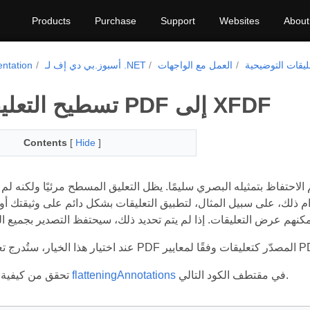
Products
Purchase
Support
Websites
About
ليقات التوضيحية
العمل مع الواجهات
أسبوز.بي دي إف لـ .NET
ntation
تسطيح التعليقات من PDF إلى XFDF
Contents
[
Hide
]
الاحتفاظ بتمثيله البصري سليمًا. يظل التعليق المسطح مرئيًا ولكنه لم يع
ذلك، على سبيل المثال، لتطبيق التعليقات بشكل دائم على وثيقتك أو 
 ملف PDF المصدّر كتعليقات وفقًا لمعايير PDF.
في مقتطف الكود التالي.
flatteningAnnotations
تحقق من كيفية استخدام طريقة