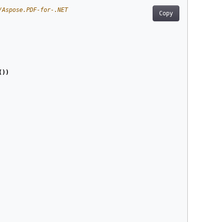
/Aspose.PDF-for-.NET
Copy
())