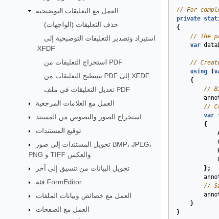
// For compl
العمل مع التعليقات التوضيحية
private
stat
حذف التعليقات (الواجهات)
{
// The p
استيراد وتصدير التعليقات التوضيحية إلى
var
data
XFDF
استخراج التعليقات من PDF
// Creat
using
(
v
تسطيح التعليقات من PDF إلى XFDF
{
// B
تعديل التعليقات في ملف PDF
anno
العمل مع العلامات المرجعية
// C
var
استخراج الصور والنصوص من المستند
{
توقيع المستندات
تحويل المستندات إلى صور BMP، JPEG،
PNG و TIFF والعكس
تحويل البيانات من تنسيق إلى آخر
};
anno
فئة FormEditor
// S
anno
العمل مع خصائص وبيانات الملفات
}
العمل مع الصفحات
}