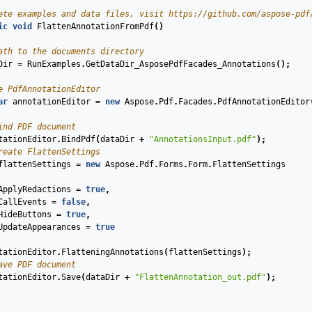
ete examples and data files, visit https://github.com/aspose-pdf
ic
void
FlattenAnnotationFromPdf
(
)
ath to the documents directory
Dir
=
RunExamples
.
GetDataDir_AsposePdfFacades_Annotations
();
e PdfAnnotationEditor
ar
annotationEditor
=
new
Aspose
.
Pdf
.
Facades
.
PdfAnnotationEditor
ind PDF document
tationEditor
.
BindPdf
(
dataDir
+
"AnnotationsInput.pdf"
);
reate FlattenSettings
flattenSettings
=
new
Aspose
.
Pdf
.
Forms
.
Form
.
FlattenSettings
ApplyRedactions
=
true
,
CallEvents
=
false
,
HideButtons
=
true
,
UpdateAppearances
=
true
tationEditor
.
FlatteningAnnotations
(
flattenSettings
);
ave PDF document
tationEditor
.
Save
(
dataDir
+
"FlattenAnnotation_out.pdf"
);