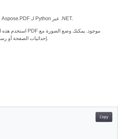
يوضح هذا المثال كيفية وضع صورة في موضع ثابت على صفحة PDF موجودة باستخدام Aspose.PDF لـ Python عبر .NET.
استخدم هذه الأمث
إحداثيات الصفحة أو رسمها باستخدام عوامل التشغيل أو إضافة نص إمكانية الوصول أو التحكم في ضغط الصور.
Copy