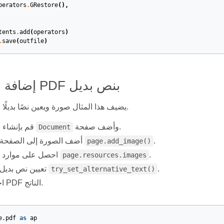
perators
.
GRestore
(),
tents
.
add
(
operators
)
.
save
(
outfile
)
إضافة صورة إلى PDF بنص بديل
يضيف هذا المثال صورة ويعين نصًا بديلًا لإمكانية الوصول.
وأضف صفحة.
قم بإنشاء ملف جديد
Document
.
أضف الصورة إلى الصفحة باستخدام
page.add_image()
.
احصل على موارد الصور من
page.resources.images
.
تعيين نص بديل باستخدام
try_set_alternative_text()
احفظ ملف PDF الناتج.
e.pdf
as
ap