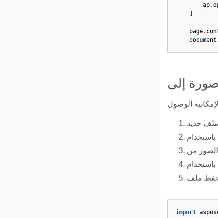
ap
.
o
]
page
.
con
document
import
aspos