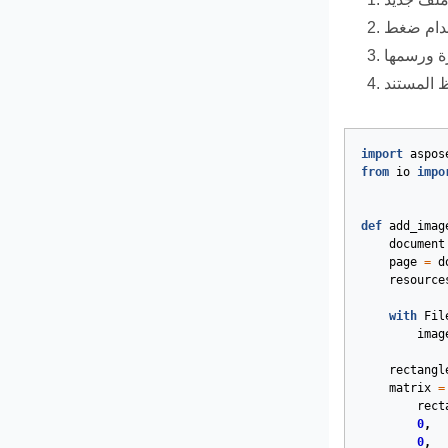
import
aspos
from
io
impo
def
add_imag
document
page
=
d
resource
with
Fil
imag
rectangl
matrix
=
rect
0
,
0
,