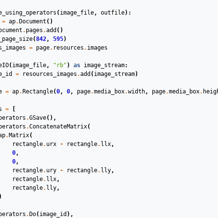
e_using_operators
(
image_file
,
outfile
):
=
ap
.
Document
()
ocument
.
pages
.
add
()
_page_size
(
842
,
595
)
s_images
=
page
.
resources
.
images
eIO
(
image_file
,
"rb"
)
as
image_stream
:
e_id
=
resources_images
.
add
(
image_stream
)
e
=
ap
.
Rectangle
(
0
,
0
,
page
.
media_box
.
width
,
page
.
media_box
.
heig
s
=
[
perators
.
GSave
(),
perators
.
ConcatenateMatrix
(
ap
.
Matrix
(
rectangle
.
urx
-
rectangle
.
llx
,
0
,
0
,
rectangle
.
ury
-
rectangle
.
lly
,
rectangle
.
llx
,
rectangle
.
lly
,
)
perators
.
Do
(
image_id
),