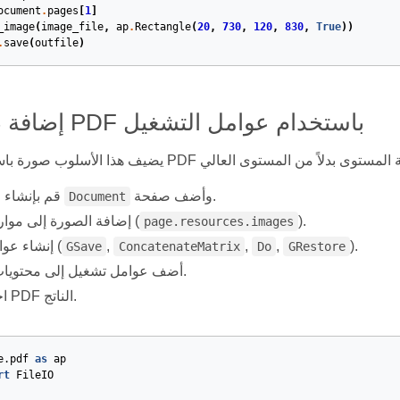
ocument
.
pages
[
1
]
_image
(
image_file
,
ap
.
Rectangle
(
20
,
730
,
120
,
830
,
True
))
.
save
(
outfile
)
إضافة صورة إلى PDF باستخدام عوامل التشغيل
وأضف صفحة.
قم بإنشاء ملف جديد
Document
).
إضافة الصورة إلى موارد الصفحة (
page.resources.images
).
,
,
,
إنشاء عوامل تحويل (
GSave
ConcatenateMatrix
Do
GRestore
أضف عوامل تشغيل إلى محتويات الصفحة.
احفظ ملف PDF الناتج.
e.pdf
as
ap
rt
FileIO