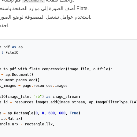
Document
أضف الصورة إلى موارد الصفحة باستخدام ضغط Flate.
استخدم عوامل تشغيل المصفوفة لوضع الصورة ورسمها.
احفظ المستند.
e.pdf
as
ap
rt
FileIO
e_to_pdf_with_flate_compression
(
image_file
,
outfile
):
=
ap
.
Document
()
ocument
.
pages
.
add
()
s_images
=
page
.
resources
.
images
eIO
(
image_file
,
"rb"
)
as
image_stream
:
e_id
=
resources_images
.
add
(
image_stream
,
ap
.
ImageFilterType
.
FLA
e
=
ap
.
Rectangle
(
0
,
0
,
600
,
600
,
True
)
ap
.
Matrix
(
angle
.
urx
-
rectangle
.
llx
,