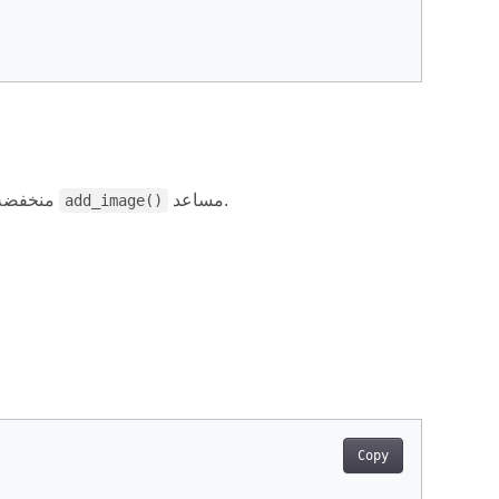
مساعد.
يضيف هذا الأسلوب صورة باستخدام مشغلات PDF منخفضة المستوى بدلاً من المستوى العالي
add_image()
Copy