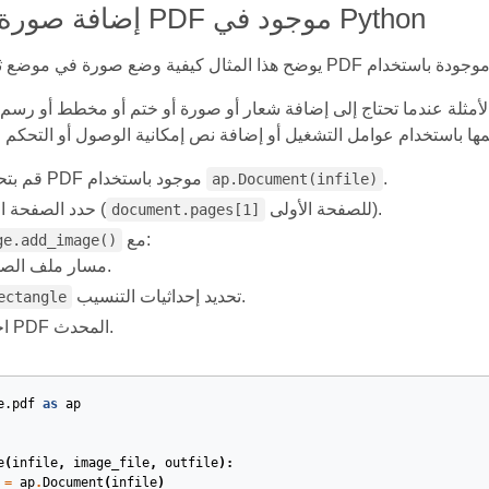
إضافة صورة إلى ملف PDF موجود في Python
لة عندما تحتاج إلى إضافة شعار أو صورة أو ختم أو مخطط أو رسم آخر إلى تخطيط PDF موجود. 
.
قم بتحميل ملف PDF موجود باستخدام
ap.Document(infile)
للصفحة الأولى).
حدد الصفحة المستهدفة (
document.pages[1]
مع:
ge.add_image()
مسار ملف الصورة.
تحديد إحداثيات التنسيب.
ectangle
احفظ ملف PDF المحدث.
e.pdf
as
ap
e
(
infile
,
image_file
,
outfile
):
=
ap
.
Document
(
infile
)