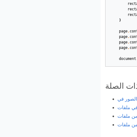
rect
rect
rect
)
page
.
con
page
.
con
page
.
con
page
.
con
document
ات الصلة