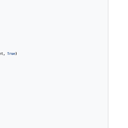
ht
,
True
)