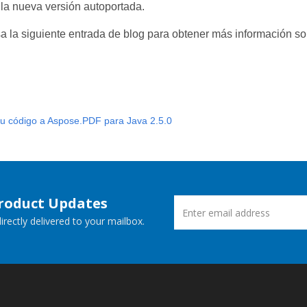
 la nueva versión autoportada.
isa la siguiente entrada de blog para obtener más información 
u código a Aspose.PDF para Java 2.5.0
Product Updates
rectly delivered to your mailbox.