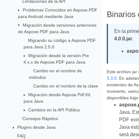
Limitaciones de la API
Problemas Conocidos en Aspose.PDF
Binarios 
para Android mediante Java
Migración desde versiones anteriores
En la prime
de Aspose.PDF para Java
4.0.0.jar
.
Migrando su código a Aspose.PDF
para Java 2.5.0
aspos
Migración desde la versión Pre
4.x.x de Aspose.PDF para Java
Cambio en el nombre de
Este archivo jar
métodos
3.3.0
. En adelan
existentes de A
Cambio en el nombre de la clase
momento, vamos 
Migración desde Aspose.Pdf.Kit
disponibles bajo
para Java
aspose.p
Cambios en la API Pública
Java. Es
Consejos Rápidos
PDF exis
Java est
Plugins desde Java
será des
FAQ