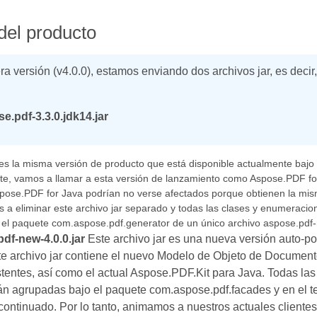
del producto
ra versión (v4.0.0), estamos enviando dos archivos jar, es decir
e.pdf-3.3.0.jdk14.jar
 es la misma versión de producto que está disponible actualmente bajo 
te, vamos a llamar a esta versión de lanzamiento como Aspose.PDF for
spose.PDF for Java podrían no verse afectados porque obtienen la mis
a eliminar este archivo jar separado y todas las clases y enumeracio
 el paquete com.aspose.pdf.generator de un único archivo aspose.pdf-n
df-new-4.0.0.jar
Este archivo jar es una nueva versión auto-p
te archivo jar contiene el nuevo Modelo de Objeto de Document
tentes, así como el actual Aspose.PDF.Kit para Java. Todas la
án agrupadas bajo el paquete com.aspose.pdf.facades y en el te
continuado. Por lo tanto, animamos a nuestros actuales clientes