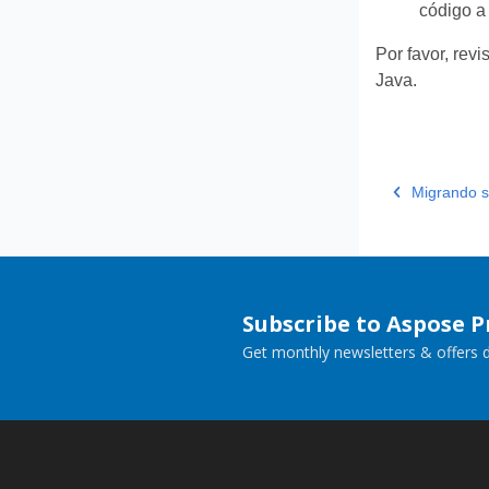
código a
Por favor, rev
Java.
Migrando s
Subscribe to Aspose 
Get monthly newsletters & offers di