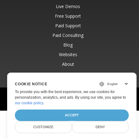
Live Demos
Free Support
Paid Support
Paid Consulting
Blog
Websites
About
COOKIE NOTICE
To provide you with the best experience, we use cookies for
© Aspose Pty Ltd 2001-2026.
All Rights Reserved.
personalization, analytics, and ads. By using our site, you agree to
Privacy Policy
Terms of use
Contact
our cookie policy
.
ACCEPT
CUSTOMIZE
DENY