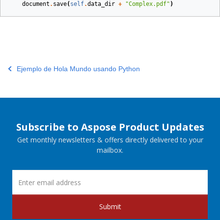
document
.
save
(
self
.
data_dir
+
"Complex.pdf"
)
Ejemplo de Hola Mundo usando Python
Subscribe to Aspose Product Updates
Get monthly newsletters & offers directly delivered to your
mailbox.
Submit