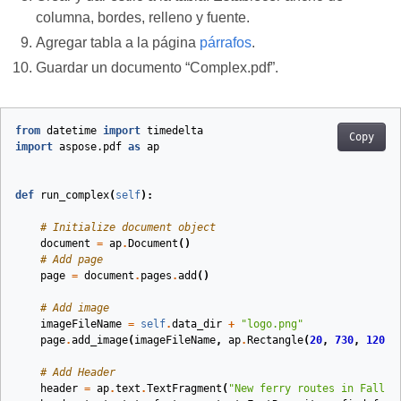
columna, bordes, relleno y fuente.
Agregar tabla a la página
párrafos
.
Guardar un documento “Complex.pdf”.
from
datetime
import
timedelta
Copy
import
aspose.pdf
as
ap
def
run_complex
(
self
):
# Initialize document object
document
=
ap
.
Document
()
# Add page
page
=
document
.
pages
.
add
()
# Add image
imageFileName
=
self
.
data_dir
+
"logo.png"
page
.
add_image
(
imageFileName
,
ap
.
Rectangle
(
20
,
730
,
120
,
# Add Header
header
=
ap
.
text
.
TextFragment
(
"New ferry routes in Fall 2