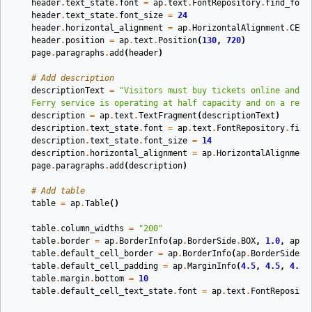
header
.
text_state
.
font
=
ap
.
text
.
FontRepository
.
find_font
header
.
text_state
.
font_size
=
24
header
.
horizontal_alignment
=
ap
.
HorizontalAlignment
.
CENT
header
.
position
=
ap
.
text
.
Position
(
130
,
720
)
page
.
paragraphs
.
add
(
header
)
# Add description
descriptionText
=
"Visitors must buy tickets online and t
    Ferry service is operating at half capacity and on a redu
description
=
ap
.
text
.
TextFragment
(
descriptionText
)
description
.
text_state
.
font
=
ap
.
text
.
FontRepository
.
find
description
.
text_state
.
font_size
=
14
description
.
horizontal_alignment
=
ap
.
HorizontalAlignment
page
.
paragraphs
.
add
(
description
)
# Add table
table
=
ap
.
Table
()
table
.
column_widths
=
"200"
table
.
border
=
ap
.
BorderInfo
(
ap
.
BorderSide
.
BOX
,
1.0
,
ap
.
C
table
.
default_cell_border
=
ap
.
BorderInfo
(
ap
.
BorderSide
.
B
table
.
default_cell_padding
=
ap
.
MarginInfo
(
4.5
,
4.5
,
4.5
,
table
.
margin
.
bottom
=
10
table
.
default_cell_text_state
.
font
=
ap
.
text
.
FontReposito