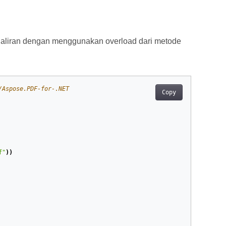
 aliran dengan menggunakan overload dari metode
/Aspose.PDF-for-.NET
Copy
f"
))