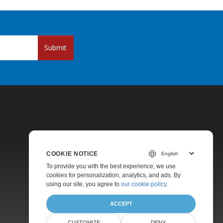
Submit
COOKIE NOTICE
Pricing
To provide you with the best experience, we use
cookies for personalization, analytics, and ads. By
Paid Support
using our site, you agree to
our cookie policy
.
About
ACCEPT
CUSTOMIZE
DENY