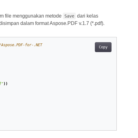
em file menggunakan metode
dari kelas
Save
disimpan dalam format Aspose.PDF v.1.7 (*.pdf).
/Aspose.PDF-for-.NET
Copy
f"
))