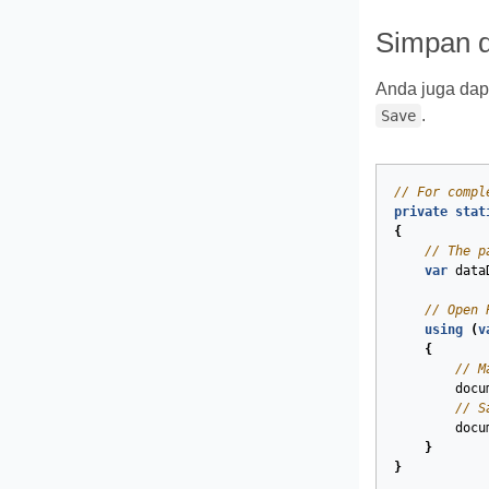
Simpan d
Anda juga dap
.
Save
// For compl
private
stat
{
// The p
var
data
// Open 
using
(
v
{
// M
docu
// S
docu
}
}