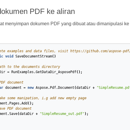
okumen PDF ke aliran
at menyimpan dokumen PDF yang dibuat atau dimanipulasi ke
ete examples and data files, visit https://github.com/aspose-pdf
ic
void
SaveDocumentStream
(
)
ath to the documents directory
Dir
=
RunExamples
.
GetDataDir_AsposePdf
();
PDF document
ar
document
=
new
Aspose
.
Pdf
.
Document
(
dataDir
+
"SimpleResume.pd
ake some manipation, i.g add new empty page
ment
.
Pages
.
Add
();
ave PDF document
ment
.
Save
(
dataDir
+
"SimpleResume_out.pdf"
);