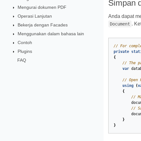
Simpan d
Mengurai dokumen PDF
Operasi Lanjutan
Anda dapat me
. Ke
Document
Bekerja dengan Facades
Menggunakan dalam bahasa lain
Contoh
// For compl
Plugins
private
stat
{
FAQ
// The p
var
data
// Open 
using
(
v
{
// M
docu
// S
docu
}
}