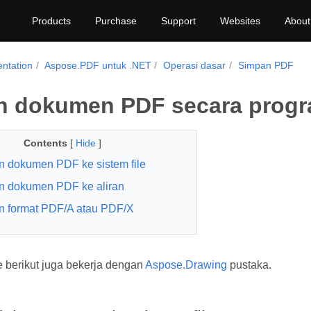
Products
Purchase
Support
Websites
About
ntation
Aspose.PDF untuk .NET
Operasi dasar
Simpan PDF
n dokumen PDF secara progr
Contents
[
Hide
]
 dokumen PDF ke sistem file
n dokumen PDF ke aliran
 format PDF/A atau PDF/X
 berikut juga bekerja dengan
Aspose.Drawing
pustaka.