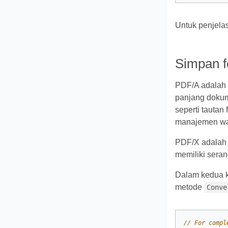
Untuk penjelas
Simpan f
PDF/A adalah 
panjang dokume
seperti tauta
manajemen war
PDF/X adalah s
memiliki seran
Dalam kedua 
metode
Conve
// For compl