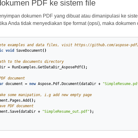
okumen PDF ke sistem file
nyimpan dokumen PDF yang dibuat atau dimanipulasi ke sist
tika Anda tidak menyediakan tipe format (opsi), maka dokumen 
ete examples and data files, visit https://github.com/aspose-pdf
ic
void
SaveDocument
(
)
ath to the documents directory
Dir
=
RunExamples
.
GetDataDir_AsposePdf
();
PDF document
ar
document
=
new
Aspose
.
Pdf
.
Document
(
dataDir
+
"SimpleResume.pd
ake some manipation, i.g add new empty page
ment
.
Pages
.
Add
();
ave PDF document
ment
.
Save
(
dataDir
+
"SimpleResume_out.pdf"
);