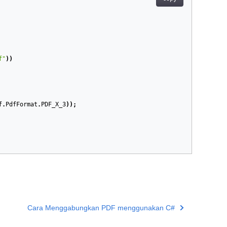
f"
))
f
.
PdfFormat
.
PDF_X_3
));
Cara Menggabungkan PDF menggunakan C#