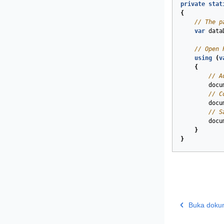
private
stat
{
// The p
var
data
// Open 
using
(
v
{
// A
docu
// C
docu
// S
docu
}
}
Buka doku