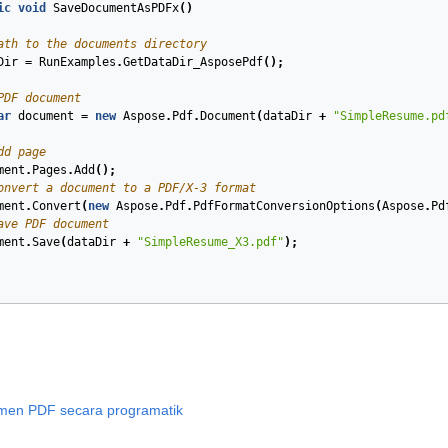
ic
void
SaveDocumentAsPDFx
(
)
ath to the documents directory
Dir
=
RunExamples
.
GetDataDir_AsposePdf
();
PDF document
ar
document
=
new
Aspose
.
Pdf
.
Document
(
dataDir
+
"SimpleResume.pd
dd page
ment
.
Pages
.
Add
();
onvert a document to a PDF/X-3 format
ment
.
Convert
(
new
Aspose
.
Pdf
.
PdfFormatConversionOptions
(
Aspose
.
Pd
ave PDF document
ment
.
Save
(
dataDir
+
"SimpleResume_X3.pdf"
);
men PDF secara programatik