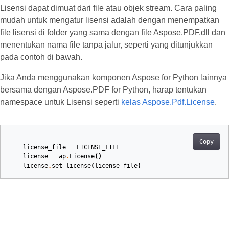
Lisensi dapat dimuat dari file atau objek stream. Cara paling
mudah untuk mengatur lisensi adalah dengan menempatkan
file lisensi di folder yang sama dengan file Aspose.PDF.dll dan
menentukan nama file tanpa jalur, seperti yang ditunjukkan
pada contoh di bawah.
Jika Anda menggunakan komponen Aspose for Python lainnya
bersama dengan Aspose.PDF for Python, harap tentukan
namespace untuk Lisensi seperti
kelas Aspose.Pdf.License
.
Copy
license_file
=
LICENSE_FILE
license
=
ap
.
License
()
license
.
set_license
(
license_file
)