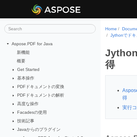
Home
Docume
Jythonで
Aspose.PDF for Java
Jyt
新機能
概要
得
Get Started
基本操作
PDFドキュメントの変換
Aspo
PDFドキュメントの解析
得
高度な操作
実行コ
Facadesの使用
技術記事
Javaからのプラグイン