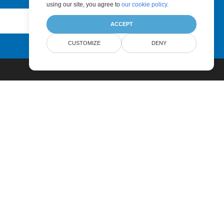
using our site, you agree to
our cookie policy
.
Submit
ACCEPT
CUSTOMIZE
DENY
Pricing
Paid Support
About