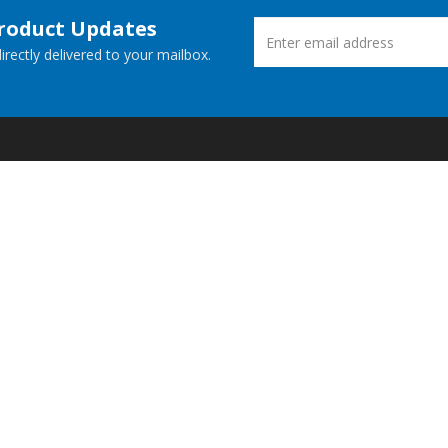
Product Updates
rectly delivered to your mailbox.
ucts
New Releases
 Demos
Free Support
Websites
© Aspose Pty Ltd 2001-2026.
All Rights Reserved.
Privacy Policy
Terms of use
Contact