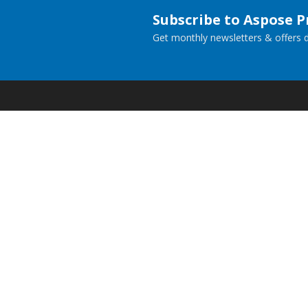
Subscribe to Aspose 
Get monthly newsletters & offers di
Home
Prod
Docs
Live
Paid Consulting
Blog