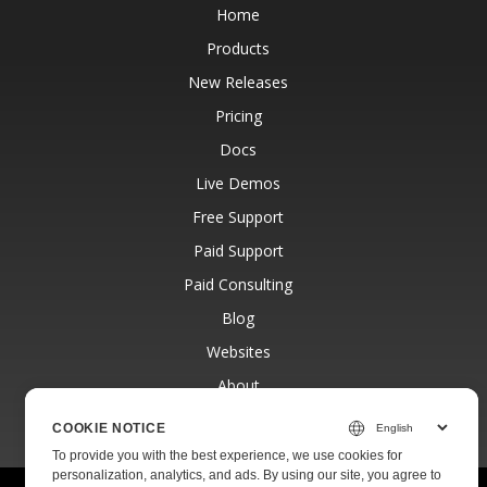
Home
Products
New Releases
Pricing
Docs
Live Demos
Free Support
Paid Support
Paid Consulting
Blog
Websites
About
COOKIE NOTICE
To provide you with the best experience, we use cookies for
personalization, analytics, and ads. By using our site, you agree to