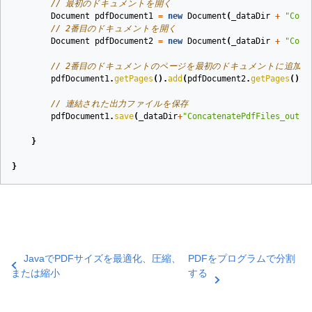
// 最初のドキュメントを開く
Document
pdfDocument1
=
new
Document
(
_dataDir
+
"Conc
// 2番目のドキュメントを開く
Document
pdfDocument2
=
new
Document
(
_dataDir
+
"Conc
// 2番目のドキュメントのページを最初のドキュメントに追加
pdfDocument1
.
getPages
().
add
(
pdfDocument2
.
getPages
());
// 連結された出力ファイルを保存
pdfDocument1
.
save
(
_dataDir
+
"ConcatenatePdfFiles_out.p
}
}
JavaでPDFサイズを最適化、圧縮、
PDFをプログラムで分割
または縮小
する