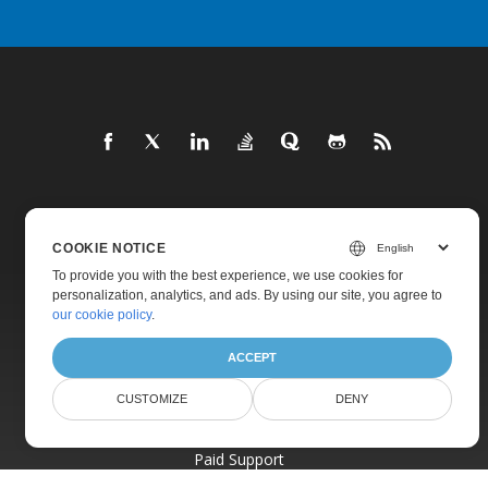
Home
COOKIE NOTICE
Products
To provide you with the best experience, we use cookies for
New Releases
personalization, analytics, and ads. By using our site, you agree to
our cookie policy
.
Pricing
Docs
ACCEPT
Live Demos
CUSTOMIZE
DENY
Free Support
Paid Support