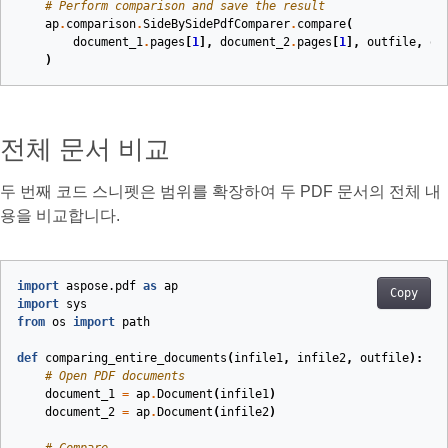
# Perform comparison and save the result
ap
.
comparison
.
SideBySidePdfComparer
.
compare
(
document_1
.
pages
[
1
],
document_2
.
pages
[
1
],
outfile
,
op
)
전체 문서 비교
두 번째 코드 스니펫은 범위를 확장하여 두 PDF 문서의 전체 내
용을 비교합니다.
import
aspose.pdf
as
ap
Copy
import
sys
from
os
import
path
def
comparing_entire_documents
(
infile1
,
infile2
,
outfile
):
# Open PDF documents
document_1
=
ap
.
Document
(
infile1
)
document_2
=
ap
.
Document
(
infile2
)