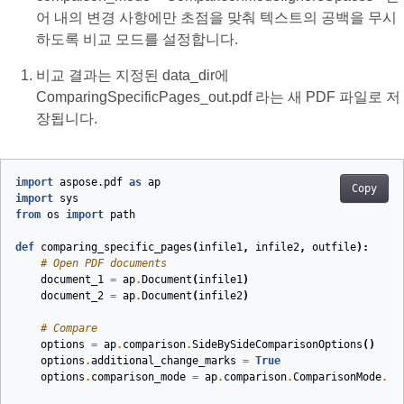
어 내의 변경 사항에만 초점을 맞춰 텍스트의 공백을 무시
하도록 비교 모드를 설정합니다.
비교 결과는 지정된 data_dir에
ComparingSpecificPages_out.pdf 라는 새 PDF 파일로 저
장됩니다.
import
aspose.pdf
as
ap
Copy
import
sys
from
os
import
path
def
comparing_specific_pages
(
infile1
,
infile2
,
outfile
):
# Open PDF documents
document_1
=
ap
.
Document
(
infile1
)
document_2
=
ap
.
Document
(
infile2
)
# Compare
options
=
ap
.
comparison
.
SideBySideComparisonOptions
()
options
.
additional_change_marks
=
True
options
.
comparison_mode
=
ap
.
comparison
.
ComparisonMode
.
IG