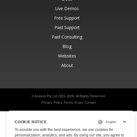
Live Demos
Free Support
Paid Support
Paid Consulting
Blog
Websites
About
© Aspose Pty Ltd 2001-2026.
All Rights Reserved.
Privacy Policy
Terms of use
Contact
COOKIE NOTICE
To provide you with the best experience, we use cookies for
personalization, analytics, and ads. By using our site, you agree to