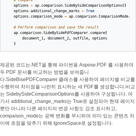
# Compare
options
=
ap
.
comparison
.
SideBySideComparisonOptions
()
options
.
additional_change_marks
=
True
options
.
comparison_mode
=
ap
.
comparison
.
ComparisonMode
.
IG
# Perform comparison and save the result
ap
.
comparison
.
SideBySidePdfComparer
.
compare
(
document_1
,
document_2
,
outfile
,
options
)
제공된 코드는.NET을 통해 파이썬용 Aspose.PDF 를 사용하여
두 PDF 문서를 비교하는 방법을 보여줍니
다.SideBisePDFComparer 클래스를 사용하여 페이지별 비교를
수행하여 차이점을 나란히 표시하는 새 PDF를 생성합니다.비교
는 SidebySideComparisonOptions를 사용하여 구성됩니다. 여
기서 additional_change_marks는 True로 설정되어 현재 페이지
뿐만 아니라 다른 페이지의 변경 사항도 강조 표시하고,
compaison_mode는 공백 변화를 무시하여 의미 있는 콘텐츠 차
이에 초점을 맞추기 위해 IgnoreSpace로 설정됩니다.