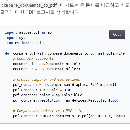
메서드는 두 문서를 비교하고 비교
compare_documents_to_pdf
결과에 대한 PDF 보고서를 생성합니다.
import
aspose.pdf
as
ap
Copy
import
sys
from
os
import
path
def
compare_pdf_with_compare_documents_to_pdf_method
(
infile1
,
# Open PDF documents
document_1
=
ap
.
Document
(
infile1
)
document_2
=
ap
.
Document
(
infile2
)
# Create comparer and set options
pdf_comparer
=
ap
.
comparison
.
GraphicalPdfComparer
()
pdf_comparer
.
threshold
=
3.0
pdf_comparer
.
color
=
ap
.
Color
.
blue
pdf_comparer
.
resolution
=
ap
.
devices
.
Resolution
(
300
)
# Compare and output to a PDF file
pdf_comparer
.
compare_documents_to_pdf
(
document_1
,
documen