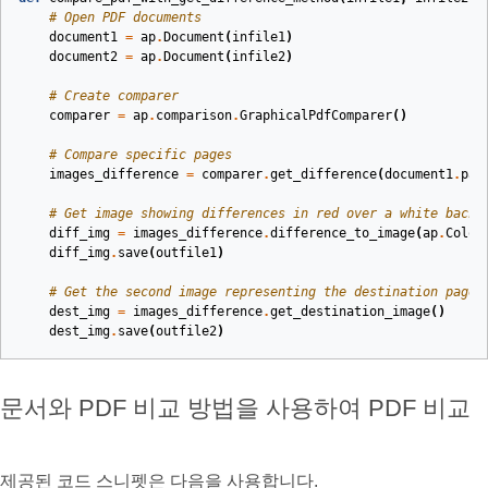
# Open PDF documents
document1
=
ap
.
Document
(
infile1
)
document2
=
ap
.
Document
(
infile2
)
# Create comparer
comparer
=
ap
.
comparison
.
GraphicalPdfComparer
()
# Compare specific pages
images_difference
=
comparer
.
get_difference
(
document1
.
pag
# Get image showing differences in red over a white backg
diff_img
=
images_difference
.
difference_to_image
(
ap
.
Color
diff_img
.
save
(
outfile1
)
# Get the second image representing the destination page
dest_img
=
images_difference
.
get_destination_image
()
dest_img
.
save
(
outfile2
)
문서와 PDF 비교 방법을 사용하여 PDF 비교
제공된 코드 스니펫은 다음을 사용합니다.