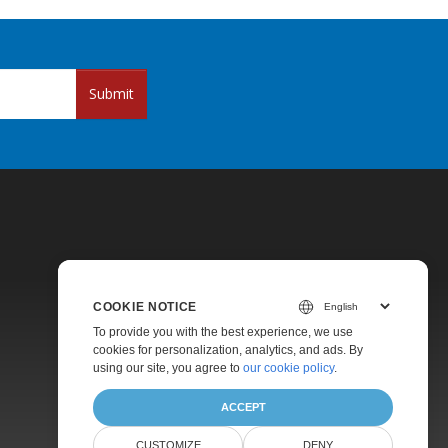
Submit
COOKIE NOTICE
Pricing
To provide you with the best experience, we use
cookies for personalization, analytics, and ads. By
Paid Support
using our site, you agree to
our cookie policy
.
About
ACCEPT
CUSTOMIZE
DENY