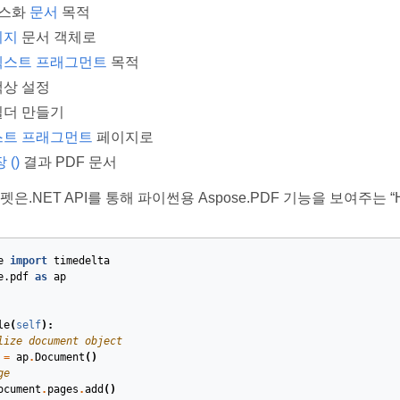
턴스화
문서
목적
이지
문서 객체로
텍스트 프래그먼트
목적
색상 설정
빌더 만들기
스트 프래그먼트
페이지로
 ()
결과 PDF 문서
은.NET API를 통해 파이썬용 Aspose.PDF 기능을 보여주는 “He
e
import
timedelta
e.pdf
as
ap
le
(
self
):
lize document object
=
ap
.
Document
()
ge
ocument
.
pages
.
add
()