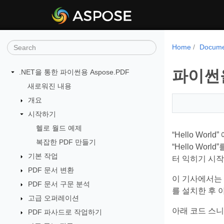
Home
Docume
파이썬
.NET을 통한 파이썬용 Aspose.PDF
새로워진 내용
개요
시작하기
헬로 월드 예제
“Hello W
복잡한 PDF 만들기
“Hello W
기본 작업
터 익히기 시작
PDF 문서 변환
이 기사에서는 “
PDF 문서 구문 분석
를 설치한 후 아
고급 오퍼레이션
아래 코드 스니
PDF 파사드로 작업하기