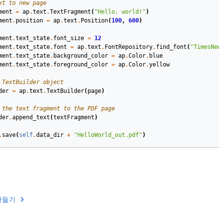
xt to new page
ment
=
ap
.
text
.
TextFragment
(
"Hello, world!"
)
ment
.
position
=
ap
.
text
.
Position
(
100
,
600
)
ment
.
text_state
.
font_size
=
12
ment
.
text_state
.
font
=
ap
.
text
.
FontRepository
.
find_font
(
"TimesNe
ment
.
text_state
.
background_color
=
ap
.
Color
.
blue
ment
.
text_state
.
foreground_color
=
ap
.
Color
.
yellow
 TextBuilder object
der
=
ap
.
text
.
TextBuilder
(
page
)
 the text fragment to the PDF page
der
.
append_text
(
textFragment
)
.
save
(
self
.
data_dir
+
"HelloWorld_out.pdf"
)
만들기