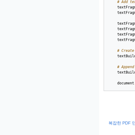
# Add te
textFrag
textFrag
textFrag
textFrag
textFrag
textFrag
# Create
textBuil
# Append
textBuil
document
복잡한 PDF 