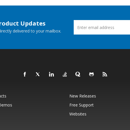
Product Updates
rectly delivered to your mailbox.
ucts
New Releases
 Demos
Free Support
Websites