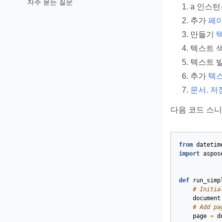
자주 묻는 질문
a 인스
추가
페
만들기
텍스트 
텍스트 
추가
텍
문서. 저장
다음 코드 스니펫
from
datetim
import
aspos
def
run_simp
# Initia
document
# Add pa
page
=
d