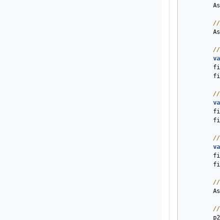
As
//
As
//
va
fi
fi
//
va
fi
fi
//
va
fi
fi
//
As
//
p2