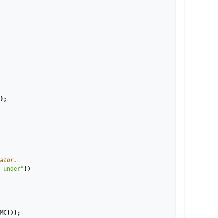
);
ator.
 under"
))
MC
());