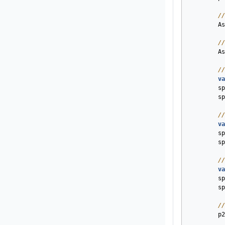
//
As
//
As
//
va
sp
sp
//
va
sp
sp
//
va
sp
sp
//
p2