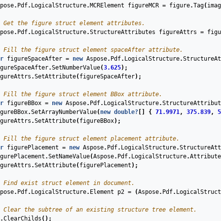
pose
.
Pdf
.
LogicalStructure
.
MCRElement
figureMCR
=
figure
.
Tag
(
imag
 Get the figure struct element attributes.
pose
.
Pdf
.
LogicalStructure
.
StructureAttributes
figureAttrs
=
figu
 Fill the figure struct element spaceAfter attribute.
r
figureSpaceAfter
=
new
Aspose
.
Pdf
.
LogicalStructure
.
StructureAt
gureSpaceAfter
.
SetNumberValue
(
3.625
);
gureAttrs
.
SetAttribute
(
figureSpaceAfter
);
 Fill the figure struct element BBox attribute.
r
figureBBox
=
new
Aspose
.
Pdf
.
LogicalStructure
.
StructureAttribut
gureBBox
.
SetArrayNumberValue
(
new
double
?
[]
{
71.9971
,
375.839
,
5
gureAttrs
.
SetAttribute
(
figureBBox
);
 Fill the figure struct element placement attribute.
r
figurePlacement
=
new
Aspose
.
Pdf
.
LogicalStructure
.
StructureAtt
gurePlacement
.
SetNameValue
(
Aspose
.
Pdf
.
LogicalStructure
.
Attribute
gureAttrs
.
SetAttribute
(
figurePlacement
);
 Find exist struct element in document.
pose
.
Pdf
.
LogicalStructure
.
Element
p2
=
(
Aspose
.
Pdf
.
LogicalStruct
 Clear the subtree of an existing structure tree element.
.
ClearChilds
();