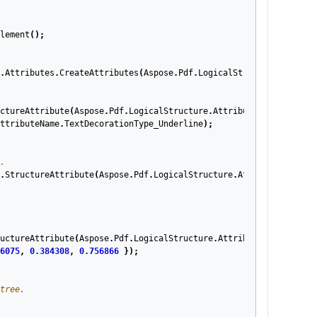
lement
();
.
Attributes
.
CreateAttributes
(
Aspose
.
Pdf
.
LogicalStructure
.
Attribu
ctureAttribute
(
Aspose
.
Pdf
.
LogicalStructure
.
AttributeKey
.
TextDeco
ttributeName
.
TextDecorationType_Underline
);
.
.
StructureAttribute
(
Aspose
.
Pdf
.
LogicalStructure
.
AttributeKey
.
Tex
uctureAttribute
(
Aspose
.
Pdf
.
LogicalStructure
.
AttributeKey
.
TextDec
6075
,
0.384308
,
0.756866
});
tree.