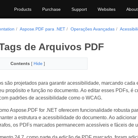
Products
Purchase
Support
Websites
About
ntation
Aspose.PDF para .NET
Operações Avançadas
Acessibi
 Tags de Arquivos PDF
Contents
[
Hide
]
 são projetados para garantir acessibilidade, marcando cada
u propósito e função no documento. Ao editar esses PDFs, é cr
com padrões de acessibilidade como o WCAG.
omo Aspose.PDF for .NET oferecem funcionalidade robusta par
anter a estrutura e acessibilidade do documento. Ao adicionar
grafos, os PDFs marcados permanecem acessíveis e fáceis de u
mento 24.7, como parte da edição de PDF marcado, foram adi