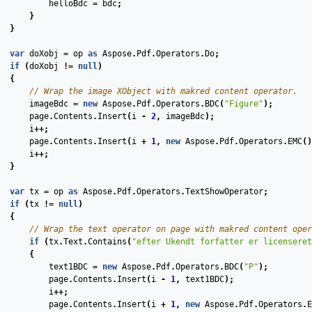
helloBdc
=
bdc
;
}
}
var
doXobj
=
op
as
Aspose
.
Pdf
.
Operators
.
Do
;
if
(
doXobj
!=
null
)
{
// Wrap the image XObject with makred content operator.
imageBdc
=
new
Aspose
.
Pdf
.
Operators
.
BDC
(
"Figure"
);
page
.
Contents
.
Insert
(
i
-
2
,
imageBdc
);
i
++;
page
.
Contents
.
Insert
(
i
+
1
,
new
Aspose
.
Pdf
.
Operators
.
EMC
()
i
++;
}
var
tx
=
op
as
Aspose
.
Pdf
.
Operators
.
TextShowOperator
;
if
(
tx
!=
null
)
{
// Wrap the text operator on page with makred content oper
if
(
tx
.
Text
.
Contains
(
"efter Ukendt forfatter er licenseret
{
text1BDC
=
new
Aspose
.
Pdf
.
Operators
.
BDC
(
"P"
);
page
.
Contents
.
Insert
(
i
-
1
,
text1BDC
);
i
++;
page
.
Contents
.
Insert
(
i
+
1
,
new
Aspose
.
Pdf
.
Operators
.
E