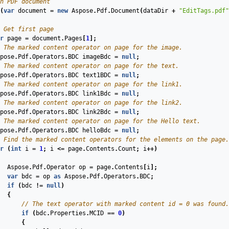
n PDF document
(
var
document
=
new
Aspose
.
Pdf
.
Document
(
dataDir
+
"EditTags.pdf"
 Get first page 
r
page
=
document
.
Pages
[
1
];
 The marked content operator on page for the image.
pose
.
Pdf
.
Operators
.
BDC
imageBdc
=
null
;
 The marked content operator on page for the text.
pose
.
Pdf
.
Operators
.
BDC
text1BDC
=
null
;
 The marked content operator on page for the link1.
pose
.
Pdf
.
Operators
.
BDC
link1Bdc
=
null
;
 The marked content operator on page for the link2.
pose
.
Pdf
.
Operators
.
BDC
link2Bdc
=
null
;
 The marked content operator on page for the Hello text.
pose
.
Pdf
.
Operators
.
BDC
helloBdc
=
null
;
 Find the marked content operators for the elements on the page.
r
(
int
i
=
1
;
i
<=
page
.
Contents
.
Count
;
i
++)
Aspose
.
Pdf
.
Operator
op
=
page
.
Contents
[
i
];
var
bdc
=
op
as
Aspose
.
Pdf
.
Operators
.
BDC
;
if
(
bdc
!=
null
)
{
// The text operator with marked content id = 0 was found.
if
(
bdc
.
Properties
.
MCID
==
0
)
{