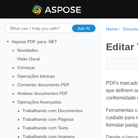
Ask AI
Home
Docume
Aspose.PDF para .NET
Editar
Novidades
Visão Geral
Começar
Operações básicas
PDFs marcados
Converter documento PDF
que definem se
Analisar documentos PDF
conformidade 
Operações Avançadas
Ferramentas c
Trabalhando com Documentos
cuidado para m
Trabalhando com Páginas
formatar pará
Trabalhando com Texto
Trabalhando com Imagens
Desde o lança