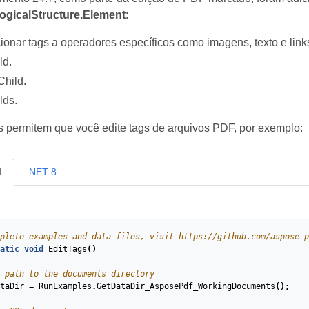
ogicalStructure.Element
:
ionar tags a operadores específicos como imagens, texto e links
ld.
hild.
lds.
 permitem que você edite tags de arquivos PDF, por exemplo:
1
.NET 8
plete examples and data files, visit https://github.com/aspose-p
atic
void
EditTags
(
)
 path to the documents directory
taDir
=
RunExamples
.
GetDataDir_AsposePdf_WorkingDocuments
();