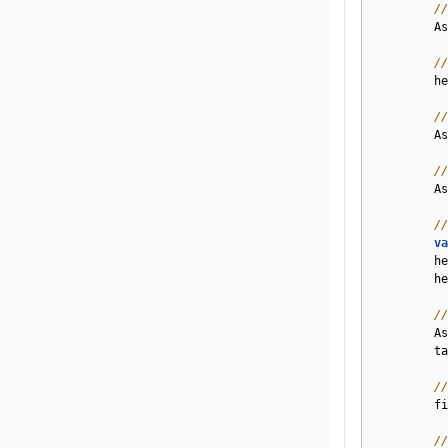
//
As
//
he
//
As
//
As
//
va
he
he
//
As
ta
//
fi
//