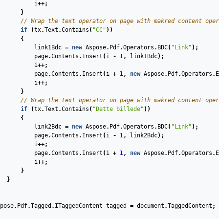
i
++;
}
// Wrap the text operator on page with makred content oper
if
(
tx
.
Text
.
Contains
(
"CC"
))
{
link1Bdc
=
new
Aspose
.
Pdf
.
Operators
.
BDC
(
"Link"
);
page
.
Contents
.
Insert
(
i
-
1
,
link1Bdc
);
i
++;
page
.
Contents
.
Insert
(
i
+
1
,
new
Aspose
.
Pdf
.
Operators
.
E
i
++;
}
// Wrap the text operator on page with makred content oper
if
(
tx
.
Text
.
Contains
(
"Dette billede"
))
{
link2Bdc
=
new
Aspose
.
Pdf
.
Operators
.
BDC
(
"Link"
);
page
.
Contents
.
Insert
(
i
-
1
,
link2Bdc
);
i
++;
page
.
Contents
.
Insert
(
i
+
1
,
new
Aspose
.
Pdf
.
Operators
.
E
i
++;
}
}
pose
.
Pdf
.
Tagged
.
ITaggedContent
tagged
=
document
.
TaggedContent
;