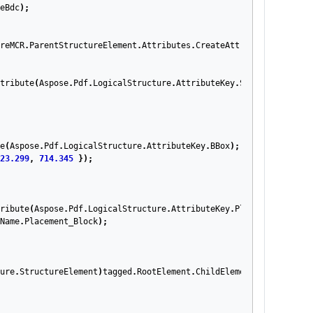
eBdc
);
reMCR
.
ParentStructureElement
.
Attributes
.
CreateAttributes
(
Aspose
.
tribute
(
Aspose
.
Pdf
.
LogicalStructure
.
AttributeKey
.
SpaceAfter
);
e
(
Aspose
.
Pdf
.
LogicalStructure
.
AttributeKey
.
BBox
);
23.299
,
714.345
});
ribute
(
Aspose
.
Pdf
.
LogicalStructure
.
AttributeKey
.
Placement
);
Name
.
Placement_Block
);
ure
.
StructureElement
)
tagged
.
RootElement
.
ChildElements
[
3
];