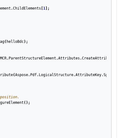
ement
.
ChildElements
[
1
];
ag
(
helloBdc
);
MCR
.
ParentStructureElement
.
Attributes
.
CreateAttributes
(
Aspose
.
Pd
ribute
(
Aspose
.
Pdf
.
LogicalStructure
.
AttributeKey
.
SpaceAfter
);
position.
gureElement
();