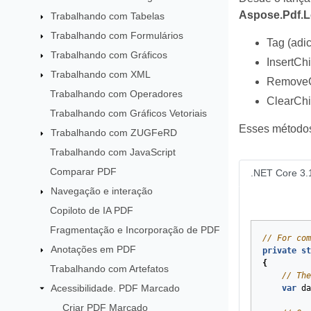
Aspose.Pdf.L
Trabalhando com Tabelas
Trabalhando com Formulários
Tag (adic
Trabalhando com Gráficos
InsertChi
Trabalhando com XML
RemoveC
Trabalhando com Operadores
ClearChi
Trabalhando com Gráficos Vetoriais
Esses métodos
Trabalhando com ZUGFeRD
Trabalhando com JavaScript
Comparar PDF
.NET Core 3.
Navegação e interação
Copiloto de IA PDF
Fragmentação e Incorporação de PDF
// For com
Anotações em PDF
private
st
{
Trabalhando com Artefatos
// The
Acessibilidade. PDF Marcado
var
da
Criar PDF Marcado