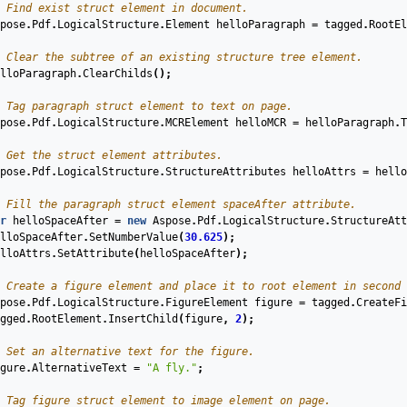
 Find exist struct element in document.
pose
.
Pdf
.
LogicalStructure
.
Element
helloParagraph
=
tagged
.
RootEl
 Clear the subtree of an existing structure tree element.
lloParagraph
.
ClearChilds
();
 Tag paragraph struct element to text on page.
pose
.
Pdf
.
LogicalStructure
.
MCRElement
helloMCR
=
helloParagraph
.
T
 Get the struct element attributes.
pose
.
Pdf
.
LogicalStructure
.
StructureAttributes
helloAttrs
=
hello
 Fill the paragraph struct element spaceAfter attribute.
r
helloSpaceAfter
=
new
Aspose
.
Pdf
.
LogicalStructure
.
StructureAtt
lloSpaceAfter
.
SetNumberValue
(
30.625
);
lloAttrs
.
SetAttribute
(
helloSpaceAfter
);
 Create a figure element and place it to root element in second 
pose
.
Pdf
.
LogicalStructure
.
FigureElement
figure
=
tagged
.
CreateFi
gged
.
RootElement
.
InsertChild
(
figure
,
2
);
 Set an alternative text for the figure.
gure
.
AlternativeText
=
"A fly."
;
 Tag figure struct element to image element on page.