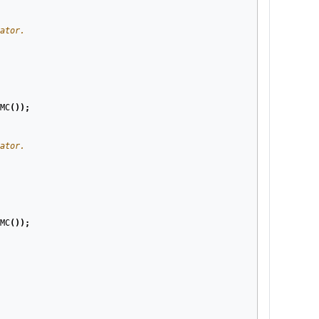
ator.
MC
());
ator.
MC
());