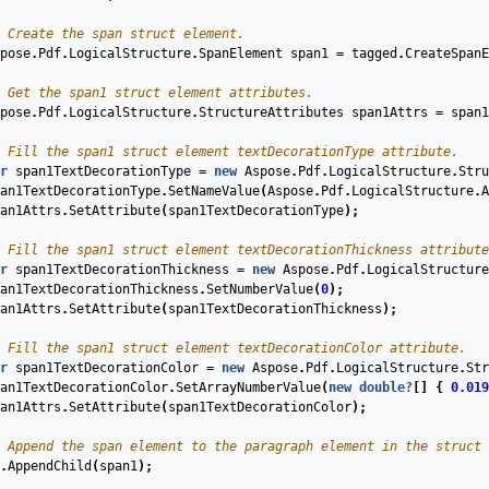
 Create the span struct element.
pose
.
Pdf
.
LogicalStructure
.
SpanElement
span1
=
tagged
.
CreateSpanE
 Get the span1 struct element attributes.
pose
.
Pdf
.
LogicalStructure
.
StructureAttributes
span1Attrs
=
span1
 Fill the span1 struct element textDecorationType attribute.
r
span1TextDecorationType
=
new
Aspose
.
Pdf
.
LogicalStructure
.
Stru
an1TextDecorationType
.
SetNameValue
(
Aspose
.
Pdf
.
LogicalStructure
.
A
an1Attrs
.
SetAttribute
(
span1TextDecorationType
);
 Fill the span1 struct element textDecorationThickness attribute
r
span1TextDecorationThickness
=
new
Aspose
.
Pdf
.
LogicalStructure
an1TextDecorationThickness
.
SetNumberValue
(
0
);
an1Attrs
.
SetAttribute
(
span1TextDecorationThickness
);
 Fill the span1 struct element textDecorationColor attribute.
r
span1TextDecorationColor
=
new
Aspose
.
Pdf
.
LogicalStructure
.
Str
an1TextDecorationColor
.
SetArrayNumberValue
(
new
double
?
[]
{
0.019
an1Attrs
.
SetAttribute
(
span1TextDecorationColor
);
 Append the span element to the paragraph element in the struct 
.
AppendChild
(
span1
);