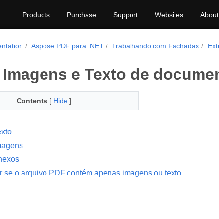
Products
Purchase
Support
Websites
About
ntation
Aspose.PDF para .NET
Trabalhando com Fachadas
Ext
r Imagens e Texto de docume
Contents
[
Hide
]
exto
Imagens
Anexos
r se o arquivo PDF contém apenas imagens ou texto