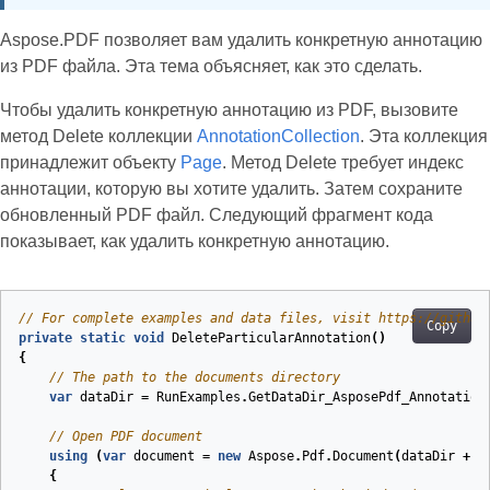
Aspose.PDF позволяет вам удалить конкретную аннотацию
из PDF файла. Эта тема объясняет, как это сделать.
Чтобы удалить конкретную аннотацию из PDF, вызовите
метод Delete коллекции
AnnotationCollection
. Эта коллекция
принадлежит объекту
Page
. Метод Delete требует индекс
аннотации, которую вы хотите удалить. Затем сохраните
обновленный PDF файл. Следующий фрагмент кода
показывает, как удалить конкретную аннотацию.
// For complete examples and data files, visit https://github
Copy
private
static
void
DeleteParticularAnnotation
(
)
{
// The path to the documents directory
var
dataDir
=
RunExamples
.
GetDataDir_AsposePdf_Annotation
// Open PDF document
using
(
var
document
=
new
Aspose
.
Pdf
.
Document
(
dataDir
+
"
{