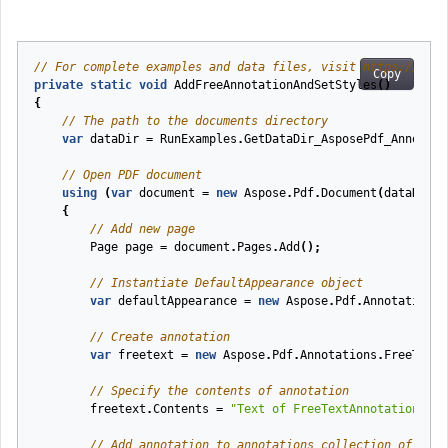
// For complete examples and data files, visit https://gith
Copy
private
static
void
AddFreeAnnotationAndSetStyles
(
)
{
// The path to the documents directory
var
dataDir
=
RunExamples
.
GetDataDir_AsposePdf_Annotati
// Open PDF document
using
(
var
document
=
new
Aspose
.
Pdf
.
Document
(
dataDir
+
{
// Add new page
Page
page
=
document
.
Pages
.
Add
();
// Instantiate DefaultAppearance object
var
defaultAppearance
=
new
Aspose
.
Pdf
.
Annotations
.
// Create annotation
var
freetext
=
new
Aspose
.
Pdf
.
Annotations
.
FreeTextA
// Specify the contents of annotation
freetext
.
Contents
=
"Text of FreeTextAnnotation wit
// Add annotation to annotations collection of page