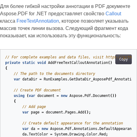
Для более гибкой настройки аннотации в PDF документе
Aspose.PDF for .NET предоставляет свойство
Callout
класса
FreeTextAnnotation
, которое позволяет указывать
массив точек линии вызова. Следующий фрагмент кода
показывает, как использовать эту функциональность:
// For complete examples and data files, visit https://github
Copy
private
static
void
AddFreeTextCalloutAnnotation
(
)
{
// The path to the documents directory
var
dataDir
=
RunExamples
.
GetDataDir_AsposePdf_Annotation
// Create PDF document
using
(
var
document
=
new
Aspose
.
Pdf
.
Document
())
{
// Add page
var
page
=
document
.
Pages
.
Add
();
// Create default appearance for the annotation
var
da
=
new
Aspose
.
Pdf
.
Annotations
.
DefaultAppearance
da
.
TextColor
=
System
.
Drawing
.
Color
.
Red
;