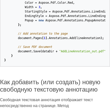
Color
=
Aspose
.
Pdf
.
Color
.
Red
,
Width
=
3
,
StartingStyle
=
Aspose
.
Pdf
.
Annotations
.
LineEnding
EndingStyle
=
Aspose
.
Pdf
.
Annotations
.
LineEnding
.
O
Popup
=
new
Aspose
.
Pdf
.
Annotations
.
PopupAnnotatio
};
// Add annotation to the page
document
.
Pages
[
1
].
Annotations
.
Add
(
lineAnnotation
);
// Save PDF document
document
.
Save
(
dataDir
+
"AddLineAnnotation_out.pdf"
);
}
}
Как добавить (или создать) новую
свободную текстовую аннотацию
Свободная текстовая аннотация отображает текст
непосредственно на странице. Метод