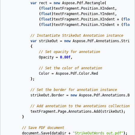
var
rect
=
new
Aspose
.
Pdf
.
Rectangle
(
(
float
)
textFragment
.
Position
.
XIndent
,
(
float
)
textFragment
.
Position
.
YIndent
,
(
float
)
textFragment
.
Position
.
XIndent
+
(
float
(
float
)
textFragment
.
Position
.
YIndent
+
(
float
// Instantiate StrikeOut Annotation instance
var
strikeOut
=
new
Aspose
.
Pdf
.
Annotations
.
Strike
{
// Set opacity for annotation
Opacity
=
0.80f
,
// Set the color of annotation
Color
=
Aspose
.
Pdf
.
Color
.
Red
};
// Set the border for annotation instance
strikeOut
.
Border
=
new
Aspose
.
Pdf
.
Annotations
.
Bor
// Add annotation to the annotations collection o
textFragment
.
Page
.
Annotations
.
Add
(
strikeOut
);
}
// Save PDF document
document
.
Save
(
dataDir
+
"StrikeOutWords_out.pdf"
);