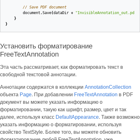
// Save PDF document
document
.
Save
(
dataDir
+
"InvisibleAnnotation_out.pdf"
}
}
Установить форматирование
FreeTextAnnotation
Эта часть рассматривает, как форматировать текст в
свободной текстовой аннотации.
Аннотации содержатся в коллекции
AnnotationCollection
объекта
Page
. При добавлении
FreeTextAnnotation
в PDF
документ вы можете указать информацию о
форматировании, такую как шрифт, размер, цвет и так
далее, используя класс
DefaultAppearance
. Также возможно
указать информацию о форматировании, используя
свойство TextStyle. Более того, вы можете обновить
форматирование любой FreeTextAnnotation, уже