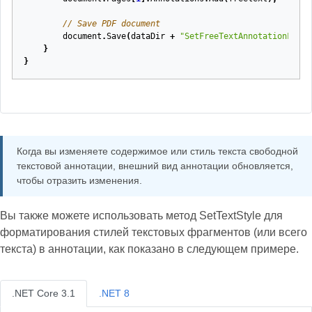
// Save PDF document
document
.
Save
(
dataDir
+
"SetFreeTextAnnotationForma
}
}
Когда вы изменяете содержимое или стиль текста свободной
текстовой аннотации, внешний вид аннотации обновляется,
чтобы отразить изменения.
Вы также можете использовать метод SetTextStyle для
форматирования стилей текстовых фрагментов (или всего
текста) в аннотации, как показано в следующем примере.
.NET Core 3.1
.NET 8