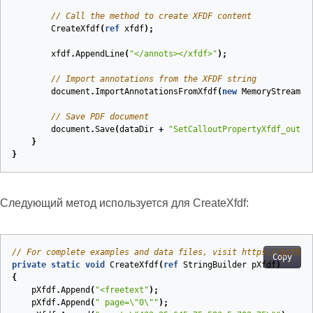
// Call the method to create XFDF content
CreateXfdf
(
ref
xfdf
);
xfdf
.
AppendLine
(
"</annots></xfdf>"
);
// Import annotations from the XFDF string
document
.
ImportAnnotationsFromXfdf
(
new
MemoryStream
(
E
// Save PDF document
document
.
Save
(
dataDir
+
"SetCalloutPropertyXfdf_out.p
}
}
Следующий метод используется для CreateXfdf:
// For complete examples and data files, visit https://github
Copy
private
static
void
CreateXfdf
(
ref
StringBuilder
pXfdf
)
{
pXfdf
.
Append
(
"<freetext"
);
pXfdf
.
Append
(
" page=\"0\""
);