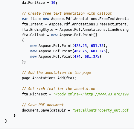
da
.
FontSize
=
10
;
// Create free text annotation with callout
var
fta
=
new
Aspose
.
Pdf
.
Annotations
.
FreeTextAnnotati
fta
.
Intent
=
Aspose
.
Pdf
.
Annotations
.
FreeTextIntent
.
Fr
fta
.
EndingStyle
=
Aspose
.
Pdf
.
Annotations
.
LineEnding
.
O
fta
.
Callout
=
new
Aspose
.
Pdf
.
Point
[]
{
new
Aspose
.
Pdf
.
Point
(
428.25
,
651.75
),
new
Aspose
.
Pdf
.
Point
(
462.75
,
681.375
),
new
Aspose
.
Pdf
.
Point
(
474
,
681.375
)
};
// Add the annotation to the page
page
.
Annotations
.
Add
(
fta
);
// Set rich text for the annotation
fta
.
RichText
=
"<body xmlns=\"http://www.w3.org/1999/
// Save PDF document
document
.
Save
(
dataDir
+
"SetCalloutProperty_out.pdf"
)
}
}