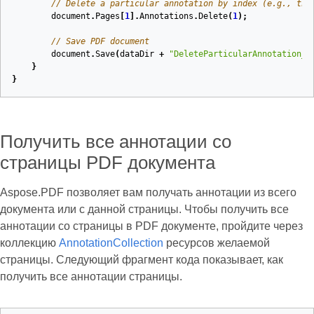
// Delete a particular annotation by index (e.g., the
document
.
Pages
[
1
].
Annotations
.
Delete
(
1
);
// Save PDF document
document
.
Save
(
dataDir
+
"DeleteParticularAnnotation_o
}
}
Получить все аннотации со
страницы PDF документа
Aspose.PDF позволяет вам получать аннотации из всего
документа или с данной страницы. Чтобы получить все
аннотации со страницы в PDF документе, пройдите через
коллекцию
AnnotationCollection
ресурсов желаемой
страницы. Следующий фрагмент кода показывает, как
получить все аннотации страницы.