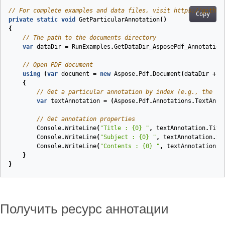
// For complete examples and data files, visit https://github
Copy
private
static
void
GetParticularAnnotation
(
)
{
// The path to the documents directory
var
dataDir
=
RunExamples
.
GetDataDir_AsposePdf_Annotation
// Open PDF document
using
(
var
document
=
new
Aspose
.
Pdf
.
Document
(
dataDir
+
"
{
// Get a particular annotation by index (e.g., the fi
var
textAnnotation
=
(
Aspose
.
Pdf
.
Annotations
.
TextAnno
// Get annotation properties
Console
.
WriteLine
(
"Title : {0} "
,
textAnnotation
.
Titl
Console
.
WriteLine
(
"Subject : {0} "
,
textAnnotation
.
Su
Console
.
WriteLine
(
"Contents : {0} "
,
textAnnotation
.
C
}
}
Получить ресурс аннотации