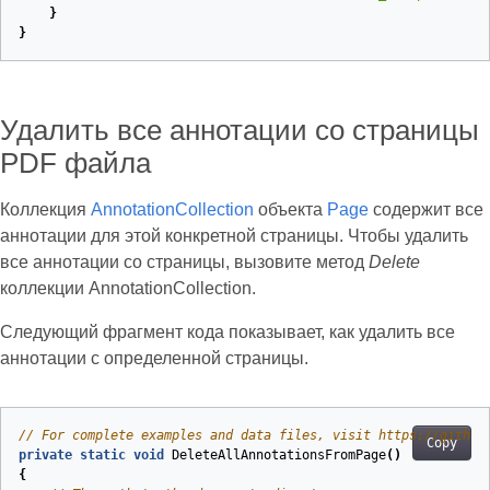
}
}
Удалить все аннотации со страницы
PDF файла
Коллекция
AnnotationCollection
объекта
Page
содержит все
аннотации для этой конкретной страницы. Чтобы удалить
все аннотации со страницы, вызовите метод
Delete
коллекции AnnotationCollection.
Следующий фрагмент кода показывает, как удалить все
аннотации с определенной страницы.
// For complete examples and data files, visit https://github
Copy
private
static
void
DeleteAllAnnotationsFromPage
(
)
{