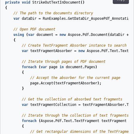
private
void
StrikeOutTextInDocument
(
)
{
// The path to the documents directory
var
dataDir
=
RunExamples
.
GetDataDir_AsposePdf_Annotation
// Open PDF document
using
(
var
document
=
new
Aspose
.
Pdf
.
Document
(
dataDir
+
"
{
// Create TextFragment Absorber instance to search fo
var
textFragmentAbsorber
=
new
Aspose
.
Pdf
.
Text
.
TextFr
// Iterate through pages of PDF document
foreach
(
var
page
in
document
.
Pages
)
{
// Accept the absorber for the current page
page
.
Accept
(
textFragmentAbsorber
);
}
// Get the collection of absorbed text fragments
var
textFragmentCollection
=
textFragmentAbsorber
.
Tex
// Iterate through the collection of text fragments
foreach
(
Aspose
.
Pdf
.
Text
.
TextFragment
textFragment
in
{
// Get rectangular dimensions of the TextFragment