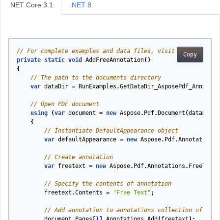
.NET Core 3.1
.NET 8
// For complete examples and data files, visit https://gith
Copy
private
static
void
AddFreeAnnotation
(
)
{
// The path to the documents directory
var
dataDir
=
RunExamples
.
GetDataDir_AsposePdf_Annotati
// Open PDF document
using
(
var
document
=
new
Aspose
.
Pdf
.
Document
(
dataDir
+
{
// Instantiate DefaultAppearance object
var
defaultAppearance
=
new
Aspose
.
Pdf
.
Annotations
.
// Create annotation
var
freetext
=
new
Aspose
.
Pdf
.
Annotations
.
FreeTextA
// Specify the contents of annotation
freetext
.
Contents
=
"Free Text"
;
// Add annotation to annotations collection of page
document
.
Pages
[
1
].
Annotations
.
Add
(
freetext
);