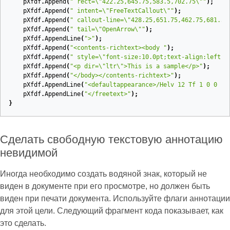
pXfdf
.
Append
(
" rect=\"422.25,645.75,583.5,702.75\""
);
pXfdf
.
Append
(
" intent=\"FreeTextCallout\""
);
pXfdf
.
Append
(
" callout-line=\"428.25,651.75,462.75,681.37
pXfdf
.
Append
(
" tail=\"OpenArrow\""
);
pXfdf
.
AppendLine
(
">"
);
pXfdf
.
Append
(
"<contents-richtext><body "
);
pXfdf
.
Append
(
" style=\"font-size:10.0pt;text-align:left;c
pXfdf
.
Append
(
"<p dir=\"ltr\">This is a sample</p>"
);
pXfdf
.
Append
(
"</body></contents-richtext>"
);
pXfdf
.
AppendLine
(
"<defaultappearance>/Helv 12 Tf 1 0 0 rg
pXfdf
.
AppendLine
(
"</freetext>"
);
}
Сделать свободную текстовую аннотацию
невидимой
Иногда необходимо создать водяной знак, который не
виден в документе при его просмотре, но должен быть
виден при печати документа. Используйте флаги аннотации
для этой цели. Следующий фрагмент кода показывает, как
это сделать.