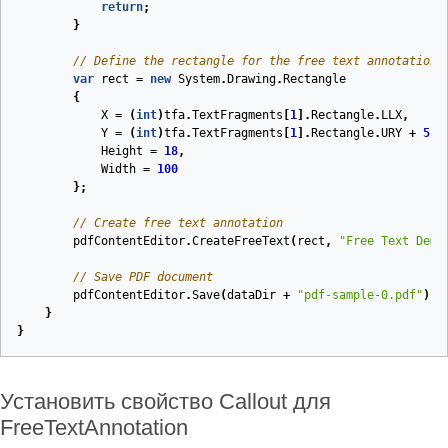
return
;
}
// Define the rectangle for the free text annotation
var
rect
=
new
System
.
Drawing
.
Rectangle
{
X
=
(
int
)
tfa
.
TextFragments
[
1
].
Rectangle
.
LLX
,
Y
=
(
int
)
tfa
.
TextFragments
[
1
].
Rectangle
.
URY
+
5
,
Height
=
18
,
Width
=
100
};
// Create free text annotation
pdfContentEditor
.
CreateFreeText
(
rect
,
"Free Text Demo
// Save PDF document
pdfContentEditor
.
Save
(
dataDir
+
"pdf-sample-0.pdf"
);
}
}
Установить свойство Callout для
FreeTextAnnotation