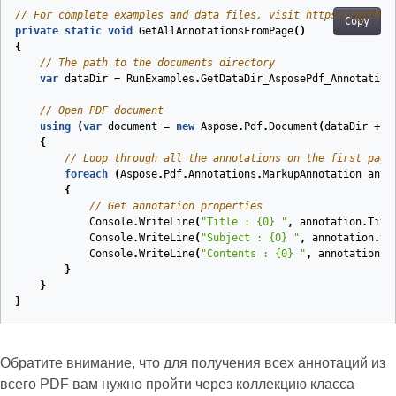
// For complete examples and data files, visit https://github
Copy
private
static
void
GetAllAnnotationsFromPage
(
)
{
// The path to the documents directory
var
dataDir
=
RunExamples
.
GetDataDir_AsposePdf_Annotation
// Open PDF document
using
(
var
document
=
new
Aspose
.
Pdf
.
Document
(
dataDir
+
"
{
// Loop through all the annotations on the first page
foreach
(
Aspose
.
Pdf
.
Annotations
.
MarkupAnnotation
anno
{
// Get annotation properties
Console
.
WriteLine
(
"Title : {0} "
,
annotation
.
Titl
Console
.
WriteLine
(
"Subject : {0} "
,
annotation
.
Su
Console
.
WriteLine
(
"Contents : {0} "
,
annotation
.
C
}
}
}
Обратите внимание, что для получения всех аннотаций из
всего PDF вам нужно пройти через коллекцию класса