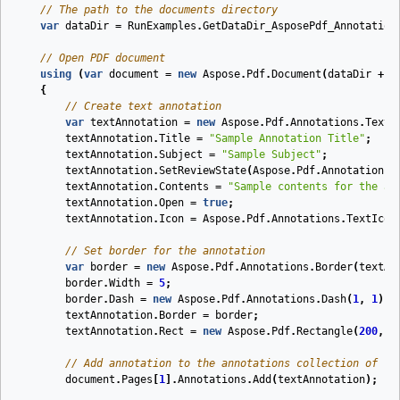
// The path to the documents directory
var
dataDir
=
RunExamples
.
GetDataDir_AsposePdf_Annotation
// Open PDF document
using
(
var
document
=
new
Aspose
.
Pdf
.
Document
(
dataDir
+
"
{
// Create text annotation
var
textAnnotation
=
new
Aspose
.
Pdf
.
Annotations
.
TextA
textAnnotation
.
Title
=
"Sample Annotation Title"
;
textAnnotation
.
Subject
=
"Sample Subject"
;
textAnnotation
.
SetReviewState
(
Aspose
.
Pdf
.
Annotations
.
textAnnotation
.
Contents
=
"Sample contents for the an
textAnnotation
.
Open
=
true
;
textAnnotation
.
Icon
=
Aspose
.
Pdf
.
Annotations
.
TextIcon
// Set border for the annotation
var
border
=
new
Aspose
.
Pdf
.
Annotations
.
Border
(
textAn
border
.
Width
=
5
;
border
.
Dash
=
new
Aspose
.
Pdf
.
Annotations
.
Dash
(
1
,
1
);
textAnnotation
.
Border
=
border
;
textAnnotation
.
Rect
=
new
Aspose
.
Pdf
.
Rectangle
(
200
,
4
// Add annotation to the annotations collection of th
document
.
Pages
[
1
].
Annotations
.
Add
(
textAnnotation
);