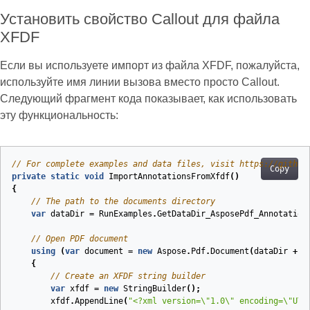
Установить свойство Callout для файла
XFDF
Если вы используете импорт из файла XFDF, пожалуйста,
используйте имя линии вызова вместо просто Callout.
Следующий фрагмент кода показывает, как использовать
эту функциональность:
// For complete examples and data files, visit https://github
Copy
private
static
void
ImportAnnotationsFromXfdf
(
)
{
// The path to the documents directory
var
dataDir
=
RunExamples
.
GetDataDir_AsposePdf_Annotation
// Open PDF document
using
(
var
document
=
new
Aspose
.
Pdf
.
Document
(
dataDir
+
"
{
// Create an XFDF string builder
var
xfdf
=
new
StringBuilder
();
xfdf
.
AppendLine
(
"<?xml version=\"1.0\" encoding=\"UTF