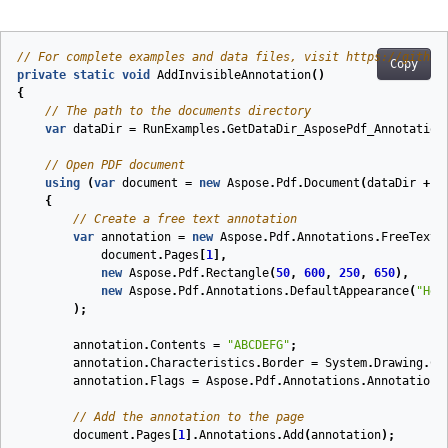
// For complete examples and data files, visit https://github
Copy
private
static
void
AddInvisibleAnnotation
(
)
{
// The path to the documents directory
var
dataDir
=
RunExamples
.
GetDataDir_AsposePdf_Annotation
// Open PDF document
using
(
var
document
=
new
Aspose
.
Pdf
.
Document
(
dataDir
+
"
{
// Create a free text annotation
var
annotation
=
new
Aspose
.
Pdf
.
Annotations
.
FreeTextA
document
.
Pages
[
1
],
new
Aspose
.
Pdf
.
Rectangle
(
50
,
600
,
250
,
650
),
new
Aspose
.
Pdf
.
Annotations
.
DefaultAppearance
(
"Hel
);
annotation
.
Contents
=
"ABCDEFG"
;
annotation
.
Characteristics
.
Border
=
System
.
Drawing
.
Co
annotation
.
Flags
=
Aspose
.
Pdf
.
Annotations
.
AnnotationF
// Add the annotation to the page
document
.
Pages
[
1
].
Annotations
.
Add
(
annotation
);