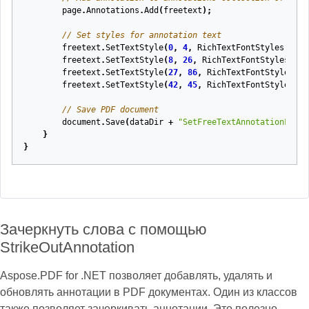
page
.
Annotations
.
Add
(
freetext
);
// Set styles for annotation text
freetext
.
SetTextStyle
(
0
,
4
,
RichTextFontStyles
.
Ital
freetext
.
SetTextStyle
(
8
,
26
,
RichTextFontStyles
.
Und
freetext
.
SetTextStyle
(
27
,
86
,
RichTextFontStyles
.
Bo
freetext
.
SetTextStyle
(
42
,
45
,
RichTextFontStyles
.
Cl
// Save PDF document
document
.
Save
(
dataDir
+
"SetFreeTextAnnotationForma
}
}
Зачеркнуть слова с помощью
StrikeOutAnnotation
Aspose.PDF for .NET позволяет добавлять, удалять и
обновлять аннотации в PDF документах. Один из классов
также позволяет зачеркивать аннотации. Это полезно,