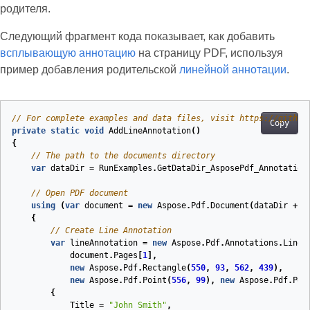
родителя.
Следующий фрагмент кода показывает, как добавить
всплывающую аннотацию
на страницу PDF, используя
пример добавления родительской
линейной аннотации
.
// For complete examples and data files, visit https://github
Copy
private
static
void
AddLineAnnotation
(
)
{
// The path to the documents directory
var
dataDir
=
RunExamples
.
GetDataDir_AsposePdf_Annotation
// Open PDF document
using
(
var
document
=
new
Aspose
.
Pdf
.
Document
(
dataDir
+
"
{
// Create Line Annotation
var
lineAnnotation
=
new
Aspose
.
Pdf
.
Annotations
.
LineA
document
.
Pages
[
1
],
new
Aspose
.
Pdf
.
Rectangle
(
550
,
93
,
562
,
439
),
new
Aspose
.
Pdf
.
Point
(
556
,
99
),
new
Aspose
.
Pdf
.
Poi
{
Title
=
"John Smith"
,