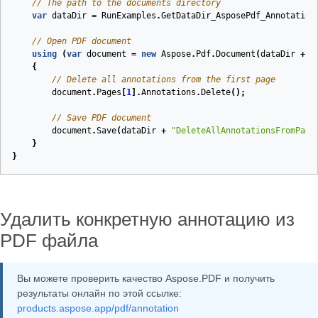
// The path to the documents directory
var
dataDir
=
RunExamples
.
GetDataDir_AsposePdf_Annotation
// Open PDF document
using
(
var
document
=
new
Aspose
.
Pdf
.
Document
(
dataDir
+
"
{
// Delete all annotations from the first page
document
.
Pages
[
1
].
Annotations
.
Delete
();
// Save PDF document
document
.
Save
(
dataDir
+
"DeleteAllAnnotationsFromPage
}
}
Удалить конкретную аннотацию из
PDF файла
Вы можете проверить качество Aspose.PDF и получить
результаты онлайн по этой ссылке:
products.aspose.app/pdf/annotation