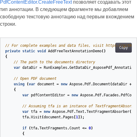
PdfContentEditor.CreateFreeText
позволяет создавать этот
тип аннотации. В следующем фрагменте мы добавляем
свободную текстовую аннотацию над первым вхождением
строки.
// For complete examples and data files, visit https://github
Copy
private
static
void
AddFreeTextAnnotationDemo
(
)
{
// The path to the documents directory
var
dataDir
=
RunExamples
.
GetDataDir_AsposePdf_Annotation
// Open PDF document
using
(
var
document
=
new
Aspose
.
Pdf
.
Document
(
dataDir
+
"
{
var
pdfContentEditor
=
new
Aspose
.
Pdf
.
Facades
.
PdfCont
// Assuming tfa is an instance of TextFragmentAbsorbe
var
tfa
=
new
Aspose
.
Pdf
.
Text
.
TextFragmentAbsorber
();
tfa
.
Visit
(
document
.
Pages
[
1
]);
if
(
tfa
.
TextFragments
.
Count
<=
0
)
{